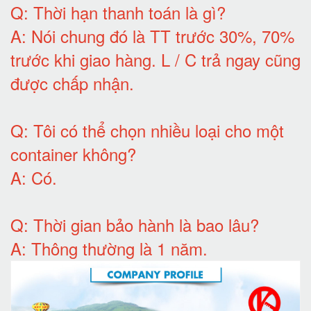
Q:
Thời hạn thanh toán là gì
?
A:
Nói chung đó là TT trước 30%, 70%
trước khi giao hàng.
L / C trả ngay cũng
được chấp nhận
.
Q:
Tôi có thể chọn nhiều loại cho một
container không
?
A:
Có
.
Q: T
hời gian bảo hành
là bao lâu?
A: Thông thường là 1 năm.