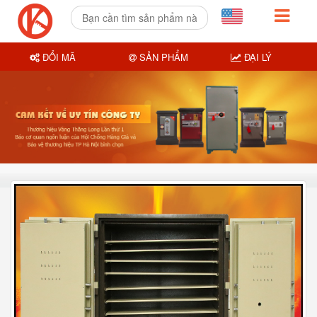
ĐỔI MÃ
SẢN PHẨM
ĐẠI LÝ