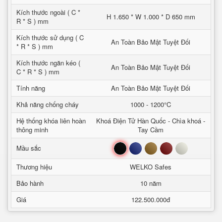
Kích thước ngoài ( C *
H 1.650 * W 1.000 * D 650 mm
R * S ) mm
Kích thước sử dụng ( C
An Toàn Bảo Mật Tuyệt Đối
* R * S ) mm
Kích thước ngăn kéo (
An Toàn Bảo Mật Tuyệt Đối
C * R * S ) mm
Tính năng
An Toàn Bảo Mật Tuyệt Đối
Khả năng chống cháy
1000 - 1200°C
Hệ thống khóa liên hoàn
Khoá Điện Tử Hàn Quốc - Chìa khoá -
thông minh
Tay Cầm
Đen
Xanh
Nâu
Đỏ
Trắng
Mầu sắc
Thương hiệu
WELKO Safes
Bảo hành
10 năm
Giá
122.500.000đ