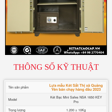
THÔNG SỐ KỸ THUẬT
Lựa mẫu Két Sắt Thị xã Quảng
Tên sản phẩm
Yên bán chạy hàng đầu 2023
Két Bạc Mini Safes NSA 1650 KEY
Model
Pro
Trọng lượng
1.200 ± 10Kg