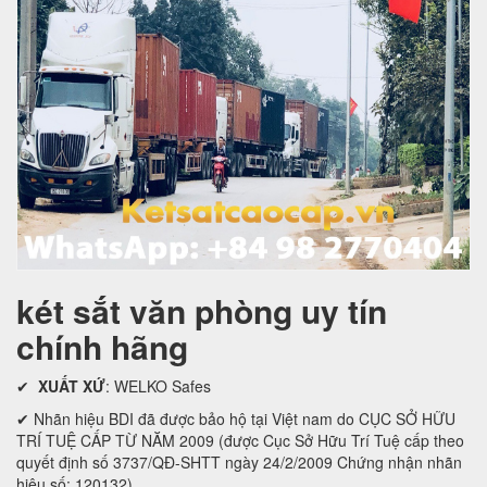
két sắt văn phòng uy tín
chính hãng
✔
XUẤT XỨ
: WELKO Safes
✔ Nhãn hiệu BDI đã được bảo hộ tại Việt nam do CỤC SỞ HỮU
TRÍ TUỆ CẤP TỪ NĂM 2009 (được Cục Sở Hữu Trí Tuệ cấp theo
quyết định số 3737/QĐ-SHTT ngày 24/2/2009 Chứng nhận nhãn
hiệu số: 120132)