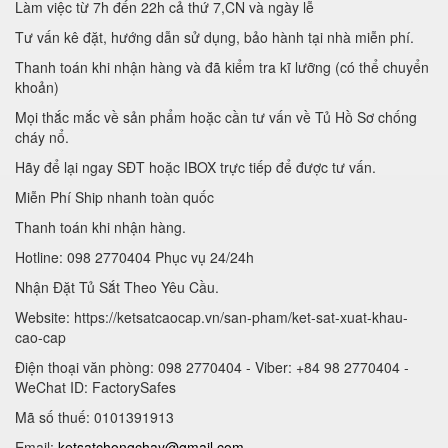
Làm việc từ 7h đến 22h cả thứ 7,CN và ngày lễ
Tư vấn kê đặt, hướng dẫn sử dụng, bảo hành tại nhà miễn phí.
Thanh toán khi nhận hàng và đã kiểm tra kĩ lưỡng (có thể chuyển
khoản)
Mọi thắc mắc về sản phẩm hoặc cần tư vấn về Tủ Hồ Sơ chống
cháy nổ.
Hãy để lại ngay SĐT hoặc IBOX trực tiếp để được tư vấn.
Miễn Phí Ship nhanh toàn quốc
Thanh toán khi nhận hàng.
Hotline: 098 2770404 Phục vụ 24/24h
Nhận Đặt Tủ Sắt Theo Yêu Cầu.
Website: https://ketsatcaocap.vn/san-pham/ket-sat-xuat-khau-
cao-cap
Điện thoại văn phòng: 098 2770404 - Viber: +84 98 2770404 -
WeChat ID: FactorySafes
Mã số thuế: 0101391913
Email:
ketsatchongchay@gmail.com