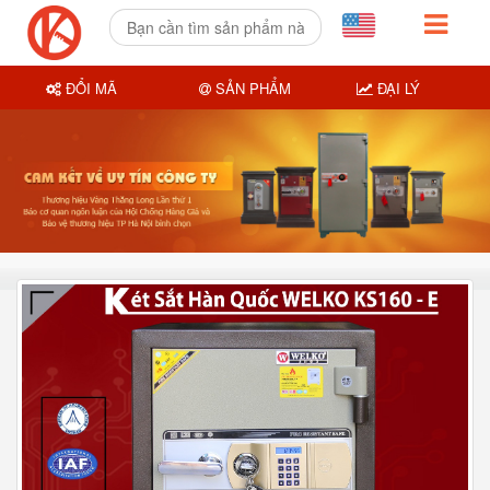
ĐỔI MÃ
SẢN PHẨM
ĐẠI LÝ