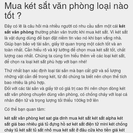
Mua két sắt văn phòng loại nào
tốt ?
Đây có lẽ là câu hỏi mà nhiều người có nhu cầu sắm một cái
két
sắt văn phòng
thường phân vân trước khi mua két sắt. Vì két sắt
là vật dụng dùng để bạn đặt niềm tin vào nó khi bạn vắng nhà.
Giúp bạn bảo vệ tài sản, giấy tờ quan trọng một cách tốt và an
toàn nhất. Cần hiểu rõ và kỹ lưỡng để chọn mua két sắt tốt, chất
lượng cao nhất. Chúng ta cùng tìm hiểu thêm về các loại két sắt,
để chọn ra loại két sắt phù hợp với bạn nhé!
Thứ nhất bạn xác định loại tài sản mà bạn cất giữ và số lượng
những vật cần để trong két, từ đó chúng ta biết nên chọn thể tích
bao nhiêu là phù hợp.
Đối với các tài sản và giấy tờ có giá trị cao thì nên chọn dòng két
sắt văn phòng chuyên dùng văn phòng, có chống cháy với loại cá
nhân điện tử và trọng lượng tối thiểu 100kg trở lên
Có thể bạn quan tâm:
két sắt văn phòng
ket sat gia dinh
mua két sắt
két sắt alpha
két
sắt giá bao nhiêu
giá tủ đựng hồ sơ
két sắt điện tử mini
két chống
cháy
tủ két sắt
tủ sắt nhỏ
mua két sắt ở đâu
cửa kho tiền
giá két