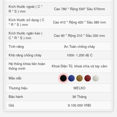
Kích thước ngoài ( C *
Cao 780 * Rộng 530* Sâu 570mm
R * S ) mm
Kích thước sử dụng ( C
Cao 410 * Rộng 420 * Sâu 380 mm
* R * S ) mm
Kích thước ngăn kéo (
Cao 90 * Rộng 310 * Sâu 330 mm
C * R * S ) mm
Tính năng
An Toàn chống cháy
Khả năng chống cháy
1000- 1.200 độ C
Hệ thống khóa liên hoàn
Khoá Điện Tử, khoá chìa và tay cầm
thông minh
Đen
Xanh
Nâu
Đỏ
Trắng
Mầu sắc
Thương hiệu
WELKO
Bảo hành
36 Tháng
Giá
9.100.000 VNĐ