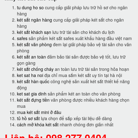
tu dung ho so
cung cấp giải pháp lưu trữ hồ sơ cho ngân
hàng
két sắt ngân hàng
cung cấp giải pháp két sắt cho ngân
hàng
két sắt khách sạn
lưu trữ tài sản cho khách du lịch
safes
sản phẩm két sắt safes xuât khẩu hàng đầu việt nam
két sắt văn phòng
đem lại giải pháp bảo vệ tài sản cho văn
phòng
két sắt an toàn
đảm bảo tài sản được bảo vệ tốt, lưu trữ
gọn gàng
két sắt chống cháy
an toàn lưu trữ tài sản trong hỏa hoạn
ket sat ha noi
địa chỉ mua sắm két sắt uy tín tại hà nội
két sắt hàn quốc
công nghệ sản xuất két sắt thiết kế năng
động
ket sat gia dinh
sản phẩm két an toàn cho văn phòng
két sắt đựng tiền
văn phòng được nhiều khách hàng chọn
mua
mua két sắt mini ở đâu
tủ hồ sơ sắt
lựa chọn để sắp xếp tài liệu dễ dàng
cách mở khóa két sắt
nhanh chóng đơn giản nhất
Liên hệ: 098.277.0404