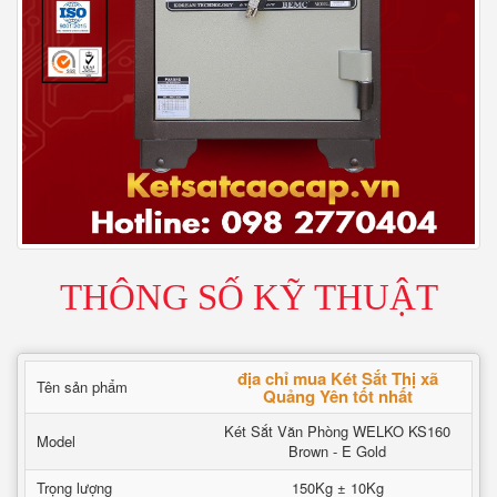
THÔNG SỐ KỸ THUẬT
địa chỉ mua Két Sắt Thị xã
Tên sản phẩm
Quảng Yên tốt nhất
Két Sắt Văn Phòng WELKO KS160
Model
Brown - E Gold
Trọng lượng
150Kg ± 10Kg