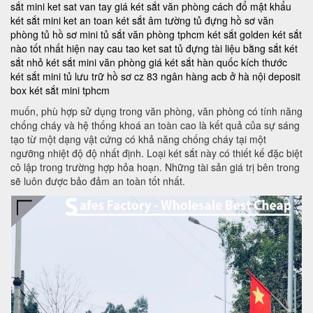
sắt mini
ket sat van tay
giá két sắt văn phòng
cách đổ mật khẩu
két sắt mini
ket an toan
két sắt âm tường
tủ đựng hồ sơ văn
phòng
tủ hồ sơ mini
tủ sắt văn phòng tphcm
két sắt golden
két sắt
nào tốt nhất hiện nay
cau tao ket sat
tủ đựng tài liệu bằng sắt
két
sắt nhỏ
két sắt mini văn phòng
giá két sắt hàn quốc
kích thước
két sắt mini
tủ lưu trữ hồ sơ
cz 83
ngân hàng acb ở hà nội
deposit
box
két sắt mini tphcm
muốn, phù hợp sử dụng trong văn phòng, văn phòng có tính năng
chống cháy và hệ thống khoá an toàn cao là kết quả của sự sáng
tạo từ một dạng vật cứng có khả năng chống cháy tại một
ngưỡng nhiệt độ độ nhất định. Loại két sắt này có thiết kế đặc biệt
cô lập trong trường hợp hỏa hoạn. Những tài sản giá trị bên trong
sẽ luôn được bảo đảm an toàn tốt nhất.