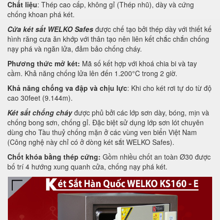
Chất liệu
: Thép cao cấp, không gỉ (Thép nhũ), dày và cứng
chống khoan phá két.
Cửa két sắt WELKO Safes
được chế tạo bởi thép dày với thiết kế
hình răng cưa ăn khớp với thân tạo nên liên kết chắc chắn chống
nạy phá và ngăn lửa, đảm bảo chống cháy.
Phương thức mở két:
Mã số kết hợp với khoá chia bi và tay
cầm. Khả năng chống lửa lên đến 1.200°C trong 2 giờ.
Khả năng chống va đập và chịu lực
: Khi cho két rơi tự do từ độ
cao 30feet (9.144m).
Két sắt chống cháy
được phủ bởi các lớp sơn dày, bóng, mịn và
chống bong sơn, chống gỉ. Đặc biệt sử dụng lớp sơn lót chuyên
dùng cho Tàu thuỷ chống mặn ở các vùng ven biển Việt Nam
(Công nghệ này chỉ có ở dòng két sắt WELKO Safes).
Chốt khóa bằng thép cứng:
Gồm nhiều chốt an toàn Ø30 được
bố trí 4 hướng xung quanh cửa, chống nạy phá két.