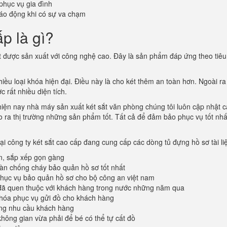
phục vụ gia đình
áo động khi có sự va chạm
p là gì?
t được sản xuất với công nghệ cao. Đây là sản phẩm đáp ứng theo tiê
u loại khóa hiện đại. Điều này là cho két thêm an toàn hơn. Ngoài ra v
c rất nhiều diện tích.
 hiện nay nhà máy sản xuất két sắt văn phòng chúng tôi luôn cập nhật
cho ra thị trường những sản phẩm tốt. Tất cả để đảm bảo phục vụ tốt nhấ
tại công ty két sắt cao cấp đang cung cấp các dòng tủ đựng hồ sơ tài l
n, sắp xếp gọn gàng
oàn chống cháy bảo quản hồ sơ tốt nhất
ục vụ bảo quản hồ sơ cho bộ công an việt nam
đã quen thuộc với khách hàng trong nước những năm qua
khóa phục vụ gửi đồ cho khách hàng
ứng nhu cầu khách hàng
không gian vừa phải để bé có thể tự cất đồ