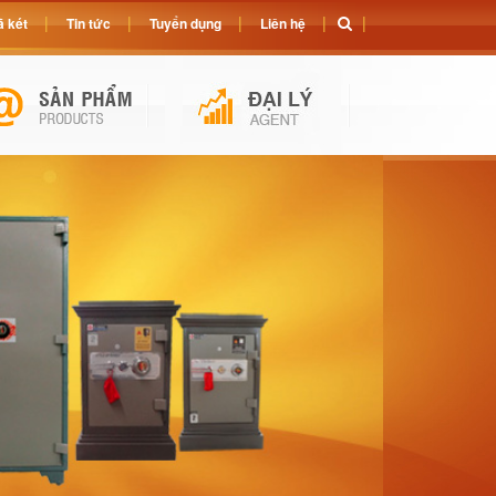
 két
Tin tức
Tuyển dụng
Liên hệ