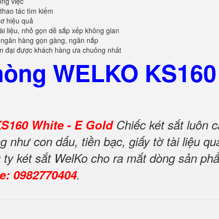
ông việc
 thao tác tìm kiếm
sơ hiệu quả
tài liệu, nhỏ gọn dễ sắp xếp không gian
 ngân hàng gọn gàng, ngăn nắp
ện đại được khách hàng ưa chuông nhất
hòng WELKO KS160 
S160 White - E Gold
Chiếc két sắt luôn 
g như con dấu, tiền bạc, giấy tờ tài liệu 
ng ty két sắt WelKo cho ra mắt dòng sản p
ne: 0982770404
.