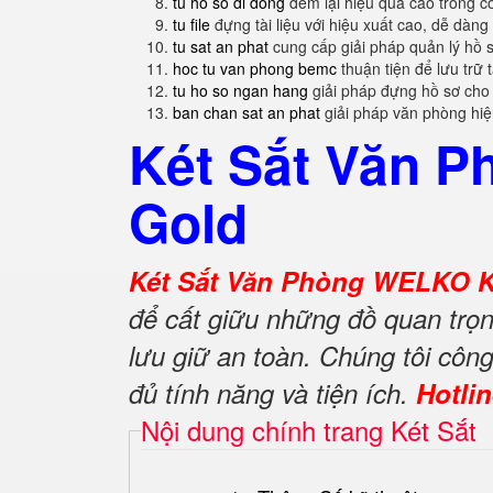
tu ho so di dong
đem lại hiệu quả cao trong c
tu file
đựng tài liệu với hiệu xuất cao, dễ dàng
tu sat an phat
cung cấp giải pháp quản lý hồ 
hoc tu van phong bemc
thuận tiện để lưu trữ 
tu ho so ngan hang
giải pháp đựng hồ sơ cho
ban chan sat an phat
giải pháp văn phòng hi
Két Sắt Văn P
Gold
Két Sắt Văn Phòng WELKO K
để cất giữu những đồ quan trọn
lưu giữ an toàn. Chúng tôi cô
đủ tính năng và tiện ích.
Hotli
Nội dung chính trang Két Sắt