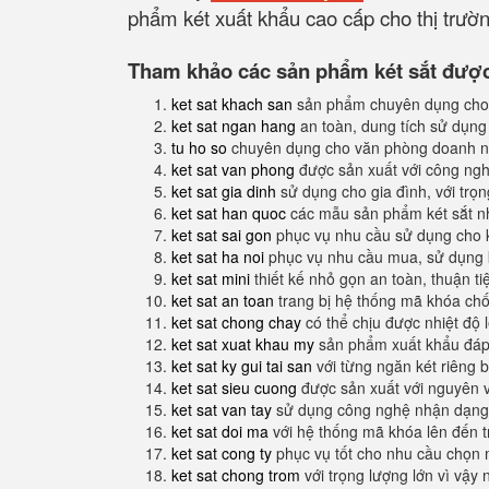
phẩm két xuất khẩu cao cấp cho thị trường
Tham khảo các sản phẩm két sắt được 
ket sat khach san
sản phẩm chuyên dụng cho
ket sat ngan hang
an toàn, dung tích sử dụng
tu ho so
chuyên dụng cho văn phòng doanh n
ket sat van phong
được sản xuất với công nghệ
ket sat gia dinh
sử dụng cho gia đình, với trọ
ket sat han quoc
các mẫu sản phẩm két sắt nh
ket sat sai gon
phục vụ nhu cầu sử dụng cho 
ket sat ha noi
phục vụ nhu cầu mua, sử dụng k
ket sat mini
thiết kế nhỏ gọn an toàn, thuận t
ket sat an toan
trang bị hệ thống mã khóa ch
ket sat chong chay
có thể chịu được nhiệt độ 
ket sat xuat khau my
sản phẩm xuất khẩu đáp 
ket sat ky gui tai san
với từng ngăn két riêng b
ket sat sieu cuong
được sản xuất với nguyên 
ket sat van tay
sử dụng công nghệ nhận dạng 
ket sat doi ma
với hệ thống mã khóa lên đến 
ket sat cong ty
phục vụ tốt cho nhu cầu chọn 
ket sat chong trom
với trọng lượng lớn vì vậy