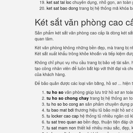
ket sat tai loc
chuyên dụng, nhỏ gọn, an toàn 
ket sat bao dong
trang bị hệ thống mã khóa b
Két sắt văn phòng cao cấ
Sản phẩm két sắt văn phòng cao cấp là dòng két sắ
quan tâm.
Két văn phòng không những bền đẹp, mà trang bị nhiề
Két sắt xuất khẩu trông khỏe khoắn và tiếp kiệm đượ
Không chỉ phục vụ nhu cầu trang bị bảo vệ tài sản.
tạo công nhân viên để luôn bắt kịp với thời đại và 
của khách hàng.
Để bảo quản được các loại văn bằng, hồ sơ ... hiện 
tu ho so
văn phòng giúp lưu trữ hồ sơ an toà
tu ho so chong chay
trang bị hệ thống an t
tu ho so bo cong an
sản phẩm chuyên dụng ph
tu bao mat bdi
thương hiệu tủ bảo mật hồ sơ 
tu locker cao cap
hệ thống tủ nhiều ngăn có 
tu sat treo quan ao
bền đẹp, thuận tiện đáp 
tu sat mam non
thiết kế nhiều màu sắc, đẹp, 