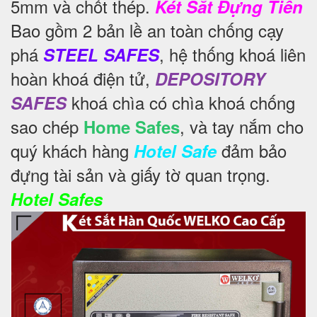
5mm và chốt thép.
Két Sắt Đựng Tiền
Bao gồm 2 bản lề an toàn chống cạy
phá
, hệ thống khoá liên
STEEL SAFES
hoàn khoá điện tử,
DEPOSITORY
khoá chìa có chìa khoá chống
SAFES
sao chép
, và tay nắm cho
Home Safes
quý khách hàng
đảm bảo
Hotel Safe
đựng tài sản và giấy tờ quan trọng.
Hotel Safes