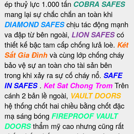
ép thuỷ lực 1.000 tấn
COBRA SAFES
mang lại sự chắc chắn an toàn khi
chịu tác động mạnh
DIAMOND SAFES
va đập từ bên ngoài,
có
LION SAFES
thiết kế bậc tam cấp chống lưả loè.
Két
và cùng lớp chống cháy
Sắt Gia Đình
bảo vệ sự an toàn cho tài sản bên
trong khi xảy ra sự cố cháy nổ.
SAFE
.
Trên
IN SAFES
Ket Sat Chong Trom
cánh 2 bản lề ngoài,
VAULT DOORS
hệ thống chốt hai chiều bằng chốt đặc
mạ sáng bóng
FIREPROOF VAULT
thẩm mỹ cao nhưng cũng rất
DOORS