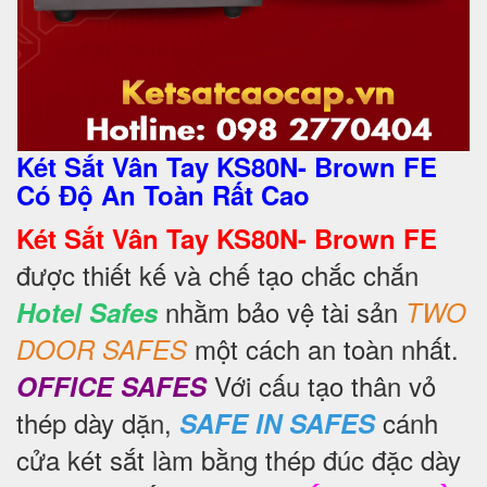
Két Sắt Vân Tay KS80N- Brown FE
Có Độ An Toàn Rất Cao
Két Sắt Vân Tay KS80N- Brown FE
được thiết kế và chế tạo chắc chắn
nhằm bảo vệ tài sản
Hotel Safes
TWO
một cách an toàn nhất.
DOOR SAFES
Với cấu tạo thân vỏ
OFFICE SAFES
thép dày dặn,
cánh
SAFE IN SAFES
cửa két sắt làm bằng thép đúc đặc dày