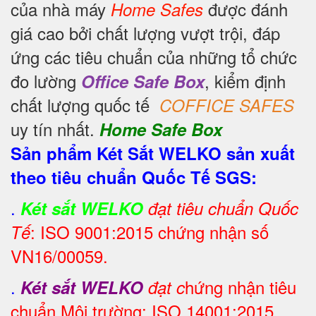
của nhà máy
được đánh
Home Safes
giá cao bởi chất lượng vượt trội, đáp
ứng các tiêu chuẩn của những tổ chức
đo lường
, kiểm định
Office Safe Box
chất lượng quốc tế
COFFICE SAFES
uy tín nhất.
Home Safe Box
Sản phẩm Két Sắt WELKO sản xuất
theo tiêu chuẩn Quốc Tế SGS:
.
Két sắt WELKO
đạt tiêu chuẩn Quốc
: ISO 9001:2015 chứng nhận số
Tế
VN16/00059.
.
hứng nhận tiêu
Két sắt WELKO
đạt c
chuẩn Môi trường: ISO 14001:2015