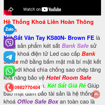
Hệ Thống Khoá Liên Hoàn Thông
Minh
là
Két Sắt Vân Tay KS80N- Brown FE
dòng sản phẩm két sắt
sử
Bank Safe
dụng khoá điện tử Led cao cấp
Bank
mở bằng bấm mật mã bí mật kết
Safes
hợp với khoá chìa chống sao chép tăng
khả năng bảo vệ
Hotel Room Safe
, và tay cầm.
Giúp
Box
Két Sắt Giá Rẻ
0982770404
bảo mật đảm bảo tài sản là hệ thống
khoá
an toàn cao là
Office Safe Box
back