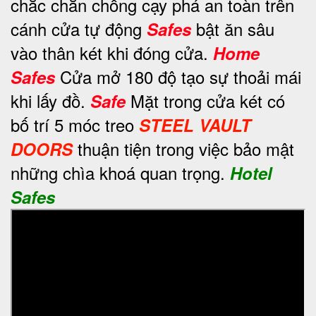
chắc chắn chống cạy phá an toàn trên
cánh cửa tự động
bật ăn sâu
Safes
vào thân két khi đóng cửa.
Home
Cửa mở 180 độ tạo sự thoải mái
Safes
khi lấy đồ.
Mặt trong cửa két có
Safe
bố trí 5 móc treo
STEEL VAULT
thuận tiện trong việc bảo mật
DOORS
những chìa khoá quan trọng.
Hotel
Safes