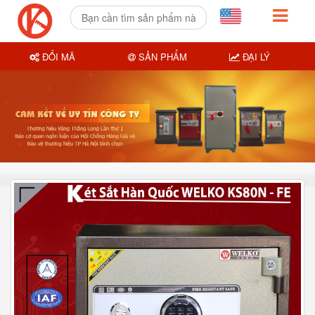
ĐỔI MÃ
SẢN PHẨM
ĐẠI LÝ