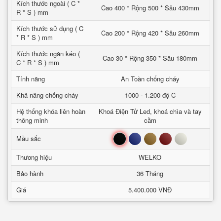
Kích thước ngoài ( C *
Cao 400 * Rộng 500 * Sâu 430mm
R * S ) mm
Kích thước sử dụng ( C
Cao 200 * Rộng 420 * Sâu 260mm
* R * S ) mm
Kích thước ngăn kéo (
Cao 30 * Rộng 350 * Sâu 180mm
C * R * S ) mm
Tính năng
An Toàn chống cháy
Khả năng chống cháy
1000 - 1.200 độ C
Hệ thống khóa liên hoàn
Khoá Điện Tử Led, khoá chìa và tay
thông minh
cầm
Đen
Xanh
Nâu
Đỏ
Trắng
Mầu sắc
Thương hiệu
WELKO
Bảo hành
36 Tháng
Giá
5.400.000 VNĐ