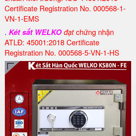
Certificate Registration No. 000568-1-
VN-1-EMS
.
chứng nhận
Két sắt WELKO
đạt
ATLĐ: 45001:2018 Certificate
Registration No. 000568-5-VN-1-HS