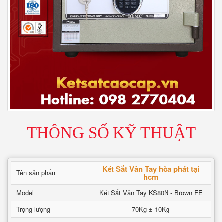
THÔNG SỐ KỸ THUẬT
Két Sắt Vân Tay hòa phát tại
Tên sản phẩm
hcm
Model
Két Sắt Vân Tay KS80N - Brown FE
Trọng lượng
70Kg ± 10Kg