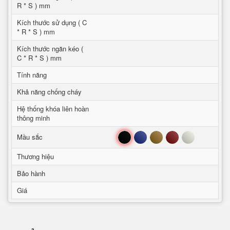
R * S ) mm
Kích thước sử dụng ( C
* R * S ) mm
Kích thước ngăn kéo (
C * R * S ) mm
Tính năng
Khả năng chống cháy
Hệ thống khóa liên hoàn
thông minh
Đen
Xanh
Nâu
Đỏ
Trắng
Mầu sắc
Thương hiệu
Bảo hành
Giá