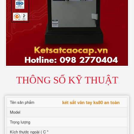
THÔNG SỐ KỸ THUẬT
két sắt vân tay ks80 an toàn
Tên sản phẩm
Model
Trọng lượng
Kích thước ngoài ( C *