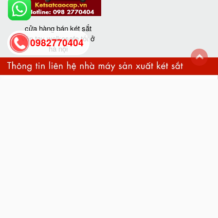
cửa hàng bán két sắt
vân tay welkosafe tốt ở
0982770404
hà nội
back
to
top