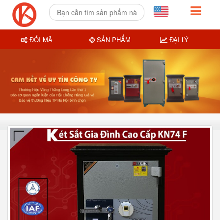
ĐỔI MÃ
SẢN PHẨM
ĐẠI LÝ