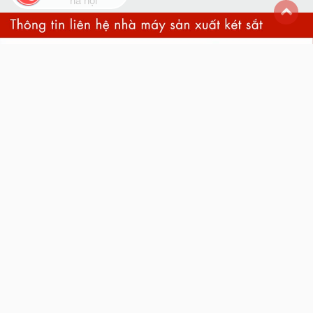
back
to
top