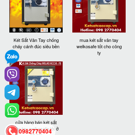
Két Sắt Vân Tay chống
mua két sắt vân tay
cháy cánh đúc siêu bền
welkosafe tốt cho công
ty
cửa hàng bán két sắt
vân tay welkosafe tốt ở
0982770404
hà nội