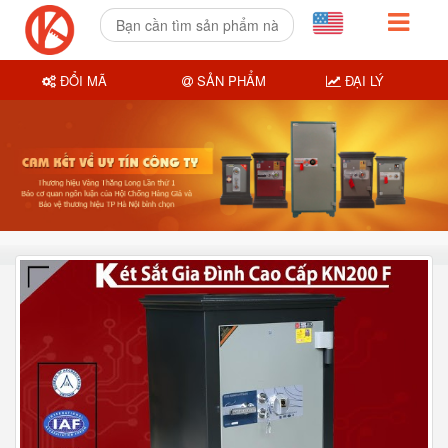
ĐỔI MÃ
SẢN PHẨM
ĐẠI LÝ