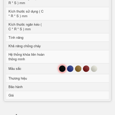
R * S ) mm
Kích thước sử dụng ( C
* R * S ) mm
Kích thước ngăn kéo (
C * R * S ) mm
Tính năng
Khả năng chống cháy
Hệ thống khóa liên hoàn
thông minh
Đen
Xanh
Nâu
Đỏ
Trắng
Mầu sắc
Thương hiệu
Bảo hành
Giá