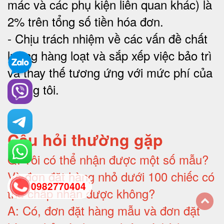
mác và các phụ kiện liên quan khác) là
2% trên tổng số tiền hóa đơn
.
-
Chịu trách nhiệm về các vấn đề chất
lượng hàng loạt và sắp xếp việc bảo trì
và thay thế tương ứng với mức phí của
chúng tôi
.
Câu hỏi thường gặp
Q:
Tôi có thể nhận được một số mẫu?
Và đơn đặt hàng nhỏ dưới 100 chiếc có
0982770404
thể chấp nhận được không?
A:
Có, đơn đặt hàng mẫu và đơn đặt
back