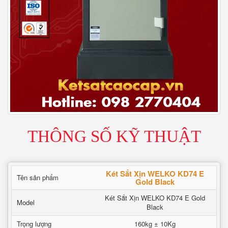
THÔNG SỐ KỸ THUẬT
Két Sắt Xịn WELKO KD74 E
Tên sản phẩm
Gold Black
Két Sắt Xịn WELKO KD74 E Gold
Model
Black
Trọng lượng
160kg ± 10Kg