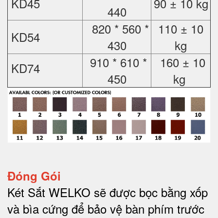
KD45
90 ± 10 kg
440
820 * 560 *
110 ± 10
KD54
430
kg
910 * 610 *
160 ± 10
KD74
450
kg
Đóng Gói
Két Sắt WELKO sẽ được bọc bằng xốp
và bìa cứng để bảo vệ bàn phím trước