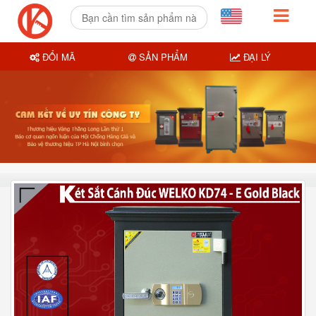
ĐỔI MÃ
SẢN PHẨM
ĐẠI LÝ