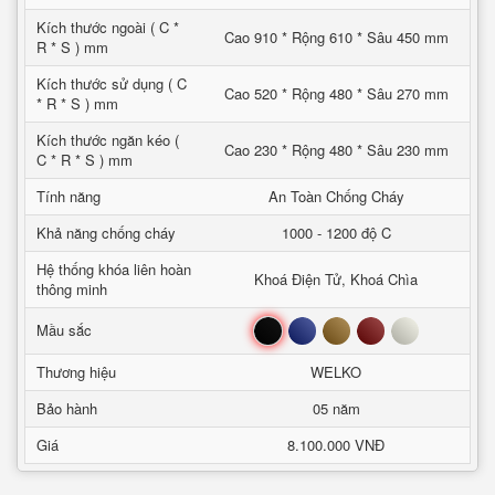
Kích thước ngoài ( C *
Cao 910 * Rộng 610 * Sâu 450 mm
R * S ) mm
Kích thước sử dụng ( C
Cao 520 * Rộng 480 * Sâu 270 mm
* R * S ) mm
Kích thước ngăn kéo (
Cao 230 * Rộng 480 * Sâu 230 mm
C * R * S ) mm
Tính năng
An Toàn Chống Cháy
Khả năng chống cháy
1000 - 1200 độ C
Hệ thống khóa liên hoàn
Khoá Điện Tử, Khoá Chìa
thông minh
Đen
Xanh
Nâu
Đỏ
Trắng
Mầu sắc
Thương hiệu
WELKO
Bảo hành
05 năm
Giá
8.100.000 VNĐ