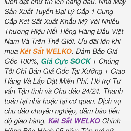
luôn đặt chữ tín lên hàng đầu.
Nhà Máy
Sản Xuất Tuyển Đại Lý Cấp 1 Cung
Cấp Két Sắt Xuất Khẩu Mỹ Với Nhiều
Thương Hiệu Nổi Tiếng Hàng Đầu Việt
Nam Và Trên Thế Giới.
Ưu đãi lớn khi
mua
Két Sắt WELKO
.
Đảm Bảo Giá
Gốc 100%,
Giá Cực SOCK
+ Chúng
Tôi Chỉ Bán Giá Gốc Tại Xưởng + Giao
Hàng Và Lắp Đặt Miễn Phí
.
Hỗ trợ Tư
vấn Tận tình và Chu đáo 24/24.
Thanh
toán tại nhà hoặc tại cơ quan.
Dịch vụ
chu đáo chuyên nghiệp, đảm bảo tiến
độ giao hàng.
Két Sắt WELKO
Chính
Hãng Bảo Hành 05 năm Tận nơi sử