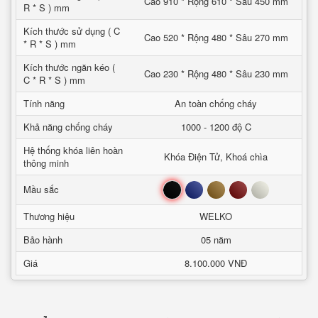
Cao 910 * Rộng 610 * Sâu 450 mm
R * S ) mm
Kích thước sử dụng ( C
Cao 520 * Rộng 480 * Sâu 270 mm
* R * S ) mm
Kích thước ngăn kéo (
Cao 230 * Rộng 480 * Sâu 230 mm
C * R * S ) mm
Tính năng
An toàn chống cháy
Khả năng chống cháy
1000 - 1200 độ C
Hệ thống khóa liên hoàn
Khóa Điện Tử, Khoá chìa
thông minh
Đen
Xanh
Nâu
Đỏ
Trắng
Mầu sắc
Thương hiệu
WELKO
Bảo hành
05 năm
Giá
8.100.000 VNĐ