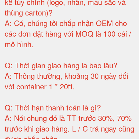
kế tùy chỉnh (logo, nhãn, màu sắc và
thùng carton)
?
A:
Có, chúng tôi chấp nhận OEM cho
các đơn đặt hàng với MOQ là 100 cái /
mô hình
.
Q:
Thời gian giao hàng là bao lâu
?
A:
Thông thường, khoảng 30 ngày đối
với container 1 * 20ft
.
Q:
Thời hạn thanh toán là gì
?
A:
Nói chung đó là TT trước 30%, 70%
trước khi giao hàng.
L / C trả ngay cũng
được chấp nhận
.