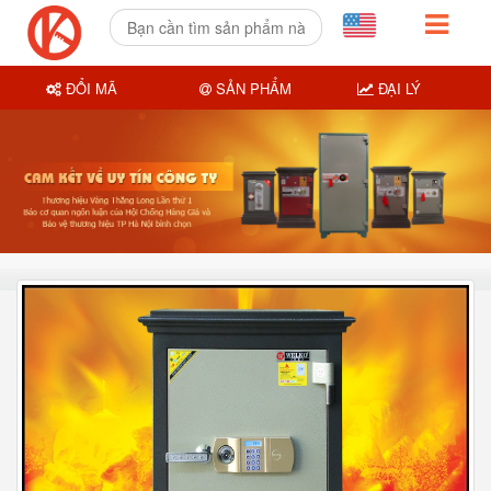
ĐỔI MÃ
SẢN PHẨM
ĐẠI LÝ