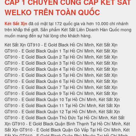
CẤP 1 CHUYÊN CUNG CẤP KÉT SẮT
WELKO TRÊN TOÀN QUỐC
Két Sắt Xịn
đã có mặt tại 172 quốc gia và hơn 10.000 chi nhánh
trên khắp thế giới. Sản phẩm Két Sắt Liên Doanh Hàn Quốc mong
muốn mang đến sự hài lòng cho khách hàng.
Két Sắt Xịn GT910 - E Gold Black Hồ Chí Minh, Két Sắt Xịn GT910 - E Gold Black Quận 1 Tại Hồ Chí Minh, Két Sắt Xịn GT910 - E Gold Black Quận 2 Tại Hồ Chí Minh, Két Sắt Xịn GT910 - E Gold Black Quận 3 Tại Hồ Chí Minh, Két Sắt Xịn GT910 - E Gold Black Quận 4 Tại Hồ Chí Minh, Két Sắt Xịn GT910 - E Gold Black Quận 5 Tại Hồ Chí Minh, Két Sắt Xịn GT910 - E Gold Black Quận 6 Tại Hồ Chí Minh, Két Sắt Xịn GT910 - E Gold Black Quận 7 Tại Hồ Chí Minh, Két Sắt Xịn GT910 - E Gold Black Quận 9 Tại Hồ Chí Minh, Két Sắt Xịn GT910 - E Gold Black Quận 10 Tại Hồ Chí Minh, Két Sắt Xịn GT910 - E Gold Black Quận 11 Tại Hồ Chí Minh, Két Sắt Xịn GT910 - E Gold Black Quận 12 Tại Hồ Chí Minh, Két Sắt Xịn GT910 - E Gold Black Quận Thủ Đức Tại Hồ Chí Minh, Két Sắt Xịn GT910 - E Gold Black Quận Bình Thạnh Tại Hồ Chí Minh, Két Sắt Xịn GT910 - E Gold Black Quận Gò Vấp Tại Hồ Chí Minh, Két Sắt Xịn GT910 - E Gold Black Quận Phú Nhuận Tại Hồ Chí Minh, Két Sắt Xịn GT910 - E Gold Black Quận Tân Phú Tại Hồ Chí Minh, Két Sắt Xịn GT910 - E Gold Black Quận Bình Tân Tại Hồ Chí Minh, Két Sắt Xịn GT910 - E Gold Black Quận Tân Bình Tại Hồ Chí Minh, Két Sắt Xịn GT910 - E Gold Black Hà Nội, Két Sắt Xịn GT910 - E Gold Black Quận Ba Đình Hà Nội, Két Sắt Xịn GT910 - E Gold Black Quận Hoàn Kiếm Hà Nội, Két Sắt Xịn GT910 - E Gold Black Quận Hai Bà Trưng Hà Nội, Két Sắt Xịn GT910 - E Gold Black Quận Đống Đa Hà Nội, Két Sắt Xịn GT910 - E Gold Black Quận Tây Hồ Hà Nội, Két Sắt Xịn GT910 - E Gold Black Quận Đống Đa Hà Nội, Két Sắt Xịn GT910 - E Gold Black Quận Thanh Xuân Hà Nội, Két Sắt Xịn GT910 - E Gold Black Quận Hoàng Mai Hà Nội, Két Sắt Xịn GT910 - E Gold Black Quận Long Biên Hà Nội, Két Sắt Xịn GT910 - E Gold Black Quận Đống Đa Hà Nội, Két Sắt Xịn GT910 - E Gold Black Huyện Thanh Trì Hà Nội, Két Sắt Xịn GT910 - E Gold Black Huyện Gia Lâm Hà Nội, Két Sắt Xịn GT910 - E Gold Black Huyện Đông Anh Hà Nội, Két Sắt Xịn GT910 - E Gold Black Huyện Sóc Sơn Hà Nội, Két Sắt Xịn GT910 - E Gold Black Quận Hà Đông Hà Nội, Két Sắt Xịn GT910 - E Gold Black Thị xã Sơn Tây Hà Nội, Két Sắt Xịn GT910 - E Gold Black Huyện Ba Vì Hà Nội, Két Sắt Xịn GT910 - E Gold Black Huyện Phúc Thọ Hà Nội, Két Sắt Xịn GT910 - E Gold Black Huyện Thạch Thất Hà Nội, Két Sắt Xịn GT910 - E Gold Black Huyện Quốc Oai Hà Nội, Két Sắt Xịn GT910 - E Gold Black Huyện Chương Mỹ Hà Nội, Két Sắt Xịn GT910 - E Gold Black Huyện Đan Phượng Hà Nội, Két Sắt Xịn GT910 - E Gold Black Huyện Hoài Đức Hà Nội, Két Sắt Xịn GT910 - E Gold Black Huyện Thanh Oai Hà Nội, Két Sắt Xịn GT910 - E Gold Black Huyện Mỹ Đức Hà Nội, Két Sắt Xịn GT910 - E Gold Black Huyện Ứng Hoà Hà Nội, Két Sắt Xịn GT910 - E Gold Black Huyện Thường Tín Hà Nội, Két Sắt Xịn GT910 - E Gold Black Huyện Phú Xuyên Hà Nội, Két Sắt Xịn GT910 - E Gold Black Huyện Mê Linh Hà Nội, Két Sắt Xịn GT910 - E Gold Black Quận Nam Từ Liên Hà Nội, Két Sắt Xịn GT910 - E Gold Black An Giang, Két Sắt Xịn GT910 - E Gold Black Thành phố Long Xuyên Tỉnh An Giang, Két Sắt Xịn GT910 - E Gold Black Thành phố Châu Đốc Tỉnh An Giang, Két Sắt Xịn GT910 - E Gold Black Huyện An Phú Tỉnh An Giang, Két Sắt Xịn GT910 - E Gold Black Thị xã Tân Châu, Két Sắt Xịn GT910 - E Gold Black Huyện Phú Tân, Két Sắt Xịn GT910 - E Gold Black Huyện Châu Phú, Két Sắt Xịn GT910 - E Gold Black Huyện Tịnh Biên, Két Sắt Xịn GT910 - E Gold Black Huyện Tri Tôn, Két Sắt Xịn GT910 - E Gold Black Huyện Châu Thành Tỉnh An Giang, Két Sắt Xịn GT910 - E Gold Black Huyện Chợ Mới Tỉnh An Giang, Két Sắt Xịn GT910 - E Gold Black Huyện Thoại Sơn Tỉnh An Giang, Két Sắt Xịn GT910 - E Gold Black Vũng Tàu, Két Sắt Xịn GT910 - E Gold Black Thành phố Vũng Tàu Tại Bà Rịa - Vũng Tàu, Két Sắt Xịn GT910 - E Gold Black Thành phố Bà Rịa Tại Bà Rịa - Vũng Tàu, Két Sắt Xịn GT910 - E Gold Black Huyện Châu Đức Tại Bà Rịa - Vũng Tàu, Két Sắt Xịn GT910 - E Gold Black Huyện Xuyên Mộc Tại Bà Rịa - Vũng Tàu, Két Sắt Xịn GT910 - E Gold Black Huyện Long Điền Tại Bà Rịa - Két Sắt Xịn GT910 - E Gold Black Cần Thơ, Két Sắt Xịn GT910 - E Gold Black Tại Thành phố Cần Thơ Tỉnh Cần Thơ, Két Sắt Xịn GT910 - E Gold Black Tại Quận Ninh Kiều Tỉnh Cần Thơ, Két Sắt Xịn GT910 - E Gold Black Tại Quận Ô Môn Tỉnh Cần Thơ, Két Sắt Xịn GT910 - E Gold Black Tại Quận Bình Thuỷ Tỉnh Cần Thơ, Két Sắt Xịn GT910 - E Gold Black Tại Quận Cái Răng Tỉnh Cần Thơ, Két Sắt Xịn GT910 - E Gold Black Tại Quận Thốt Nốt Tỉnh Cần Thơ, Két Sắt Xịn GT910 - E Gold Black Tại Huyện Vĩnh Thạnh Tỉnh Cần Thơ, Két Sắt Xịn GT910 - E Gold Black Tại Huyện Cờ Đỏ Tỉnh Cần Thơ, Két Sắt Xịn GT910 - E Gold Black Tại Huyện Phong Điền Tỉnh Cần Thơ, Két Sắt Xịn GT910 - E Gold Black Tại Huyện Thới Lai Tỉnh Cần Thơ, Két Sắt Xịn GT910 - E Gold Black Đà Nẵng, Két Sắt Xịn GT910 - E Gold Black Tại Thành phố Đà Nẵng Tỉnh Đà Nẵng, Két Sắt Xịn GT910 - E Gold Black Tại Quận Liên Chiểu Tỉnh Đà Nẵng, Két Sắt Xịn GT910 - E Gold Black Tại Quận Thanh Khê Tỉnh Đà Nẵng, Két Sắt Xịn GT910 - E Gold Black Tại Quận Hải Châu Tỉnh Đà Nẵng, Két Sắt Xịn GT910 - E Gold Black Tại Quận Sơn Trà Tỉnh Đà Nẵng, Két Sắt Xịn GT910 - E Gold Black Tại Quận Ngũ Hành Sơn Tỉnh Đà Nẵng, Két Sắt Xịn GT910 - E Gold Black Tại Quận Cẩm Lệ Tỉnh Đà Nẵng, Két Sắt Xịn GT910 - E Gold Black TạiHuyện Hòa Vang Tỉnh Đà Nẵng, Két Sắt Xịn GT910 - E Gold Black Đắk Lắk, Két Sắt Xịn GT910 - E Gold Black Tại Thành phố Buôn Ma Thuột Tỉnh Đắk Lắk, Két Sắt Xịn GT910 - E Gold Black Tại Thị xã Buôn Hồ Tỉnh Đắk Lắk, Két Sắt Xịn GT910 - E Gold Black Tại Huyện Buôn Đôn Tỉnh Đắk Lắk, Két Sắt Xịn GT910 - E Gold Black Tại Huyện Cư Kuin Tỉnh Đắk Lắk, Két Sắt Xịn GT910 - E Gold Black Tại Huyện Cư M’gar Tỉnh Đắk Lắk, Két Sắt Xịn GT910 - E Gold Black Tại Huyện Ea H’leo Tỉnh Đắk Lắk, Két Sắt Xịn GT910 - E Gold Black Tại Huyện Ea Kar Tỉnh Đắk Lắk, Két Sắt Xịn GT910 - E Gold Black Tại Huyện Ea Súp Tỉnh Đắk Lắk, Két Sắt Xịn GT910 - E Gold Black Tại Huyện Krông Ana Tỉnh Đắk Lắk, Két Sắt Xịn GT910 - E Gold Black Tại Huyện Krông Bông Tỉnh Đắk Lắk, Két Sắt Xịn GT910 - E Gold Black Tại Huyện Krông Búk Tỉnh Đắk Lắk, Két Sắt Xịn GT910 - E Gold Black Tại Huyện Krông Năng Tỉnh Đắk Lắk, Két Sắt Xịn GT910 - E Gold Black Tại Huyện Krông Pắk Tỉnh Đắk Lắk, Két Sắt Xịn GT910 - E Gold Black Tại Huyện Lắk Tỉnh Đắk Lắk, Két Sắt Xịn GT910 - E Gold Black Tại Huyện M’Đrắk Tỉnh Đắk Lắk, Két Sắt Xịn GT910 - E Gold Black Đắk Nông, Két Sắt Xịn GT910 - E Gold Black Tại Thành phố Gia Nghĩa Tỉnh Đắk Nông, Két Sắt Xịn GT910 - E Gold Black Tại Huyện Cư Jút Tỉnh Đắk Nông, Két Sắt Xịn GT910 - E Gold Black Tại Huyện Đắk Glong Tỉnh Đắk Nông, Két Sắt Xịn GT910 - E Gold Black Tại Huyện Đắk Mil Tỉnh Đắk Nông, Két Sắt Xịn GT910 - E Gold Black Tại Huyện Đắk R’lấp Tỉnh Đắk Nông, Két Sắt Xịn GT910 - E Gold Black Tại Huyện Đắk Song Tỉnh Đắk Nông, Két Sắt Xịn GT910 - E Gold Black Tại Huyện Krông Nô Tỉnh Đắk Nông, Két Sắt Xịn GT910 - E Gold Black Tại Huyện Tuy Đức Tỉnh Đắk Nông, Két Sắt Xịn GT910 - E Gold Black Đồng Nai, Két Sắt Xịn GT910 - E Gold Black Tại Thành phố Biên Hòa Tỉnh Đồng Nai, Két Sắt Xịn GT910 - E Gold Black Tại Thành phố Long Khánh Tỉnh Đồng Nai, Két Sắt Xịn GT910 - E Gold Black Tại Huyện Cẩm Mỹ Tỉnh Đồng Nai, Két Sắt Xịn GT910 - E Gold Black Tại Huyện Định Quán Tỉnh Đồng Nai, Két Sắt Xịn GT910 - E Gold Black Tại Huyện Long Thành Tỉnh Đồng Nai, Két Sắt Xịn GT910 - E Gold Black Tại Huyện Nhơn Trạch Tỉnh Đồng Nai, Két Sắt Xịn GT910 - E Gold Black Tại Huyện Tân Phú Tỉnh Đồng Nai, Két Sắt Xịn GT910 - E Gold Black Tại Huyện Thống Nhất Tỉnh Đồng Nai, Két Sắt Xịn GT910 - E Gold Black Tại Huyện Trảng Bom Tỉnh Đồng Nai, Két Sắt Xịn GT910 - E Gold Black Tại Huyện Vĩnh Cửu Tỉnh Đồng Nai, Két Sắt Xịn GT910 - E Gold Black Tại Huyện Xuân Lộc Tỉnh Đồng Nai, Két Sắt Xịn GT910 - E Gold Black Biên Hòa, Két Sắt Xịn GT910 - E Gold Black Đồng Tháp, Két Sắt Xịn GT910 - E Gold Black Tại Thành phố Cao Lãnh Tỉnh Đồng Tháp, Két Sắt Xịn GT910 - E Gold Black Tại Thành phố Sa Đéc Tỉnh Đồng Tháp, Két Sắt Xịn GT910 - E Gold Black Tại Thị xã Hồng Ngự Tỉnh Đồng Tháp, Két Sắt Xịn GT910 - E Gold Black Tại Huyện Cao Lãnh Tỉnh Đồng Tháp, Két Sắt Xịn GT910 - E Gold Black Tại Huyện Châu Thành Tỉnh Đồng Tháp, Két Sắt Xịn GT910 - E Gold Black Tại Huyện Hồng Ngự Tỉnh Đồng Tháp, Két Sắt Xịn GT910 - E Gold Black Tại Huyện Lai Vung Tỉnh Đồng Tháp, Két Sắt Xịn GT910 - E Gold Black Tại Huyện Lấp Vò Tỉnh Đồng Tháp, Két Sắt Xịn GT910 - E Gold Black Tại Huyện Tam Nông Tỉnh Đồng Tháp, Két Sắt Xịn GT910 - E Gold Black Tại Huyện Tân Hồng Tỉnh Đồng Tháp, Két Sắt Xịn GT910 - E Gold Black Tại Huyện Thanh Bình Tỉnh Đồng Tháp, Két Sắt Xịn GT910 - E Gold Black Tại Huyện Tháp Mười Tỉnh Đồng Tháp, Két Sắt Xịn GT910 - E Gold Black Tại Thành phố Điện Biên Phủ Tỉnh Điện Biên, Két Sắt Xịn GT910 - E Gold Black Tại Thị xã Mường Lay Tỉnh Điện Biên, Két Sắt Xịn GT910 - E Gold Black Tại Huyện Điện Biên Tỉnh Điện Biên, Két Sắt Xịn GT910 - E Gold Black Tại Huyện Điện Biên Đông Tỉnh Điện Biên, Két Sắt Xịn GT910 - E Gold Black Tại Huyện Mường Ảng Tỉnh Điện Biên, Két Sắt Xịn GT910 - E Gold Black Tại Huyện Mường Chà Tỉnh Điện Biên, Két Sắt Xịn GT910 - E Gold Black Tại Huyện Mường Nhé Tỉnh Điện Biên, Két Sắt Xịn GT910 - E Gold Black Tại Huyện Nậm Pồ Tỉnh Điện Biên, Két Sắt Xịn GT910 - E Gold Black Tại Huyện Tủa Chùa Tỉnh Điện Biên, Két Sắt Xịn GT910 - E Gold Black Tại Huyện Tuần Giáo Tỉnh Điện Biên, Két Sắt Xịn GT910 - E Gold Black Điện Biên, Két Sắt Xịn GT910 - E Gold Black Gia Lai, Két Sắt Xịn GT910 - E Gold Black Tại Thành phố Pleiku Tỉnh Gia Lai, Két Sắt Xịn GT910 - E Gold Black Tại Thị xã An Khê Tỉnh Gia Lai, Két Sắt Xịn GT910 - E Gold Black Tại Thị xã Ayun Pa Tỉnh Gia Lai, Két Sắt Xịn GT910 - E Gold Black Tại Huyện Chư Păh Tỉnh Gia Lai, Két Sắt Xịn GT910 - E Gold Black Tại Huyện Chư Prông Tỉnh Gia Lai, Két Sắt Xịn GT910 - E Gold Black Tại Huyện Chư Pưh Tỉnh Gia Lai, Két Sắt Xịn GT910 - E Gold Black Tại Huyện Chư Sê Tỉnh Gia Lai, Két Sắt Xịn GT910 - E Gold Black Tại Huyện Đắk Đoa Tỉnh Gia Lai, Két Sắt Xịn GT910 - E Gold Black Tại Huyện Đak Pơ Tỉnh Gia Lai, Két Sắt Xịn GT910 - E Gold Black Tại Huyện Đức Cơ Tỉnh Gia Lai, Két Sắt Xịn GT910 - E Gold Black Tại Huyện Ia Grai Tỉnh