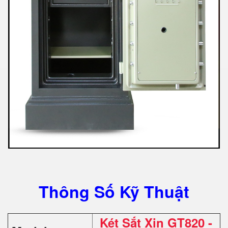
Thông Số Kỹ Thuật
Két Sắt Xịn GT820 -