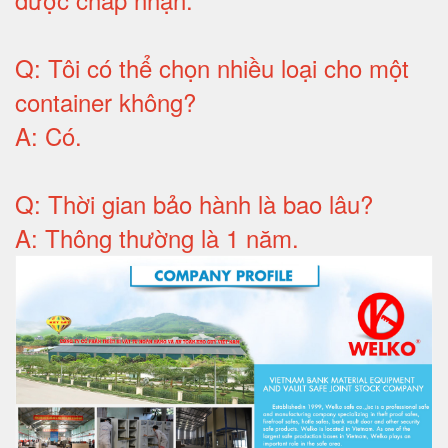
Q:
Tôi có thể chọn nhiều loại cho một
container không
?
A:
Có
.
Q: T
hời gian bảo hành
là bao lâu?
A: Thông thường là 1 năm.