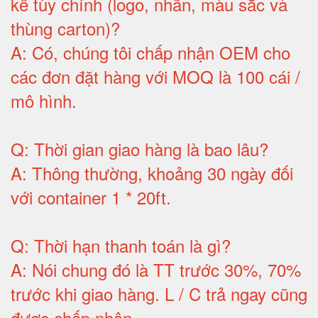
kế tùy chỉnh (logo, nhãn, màu sắc và
thùng carton)
?
A:
Có, chúng tôi chấp nhận OEM cho
các đơn đặt hàng với MOQ là 100 cái /
mô hình
.
Q:
Thời gian giao hàng là bao lâu
?
A:
Thông thường, khoảng 30 ngày đối
với container 1 * 20ft
.
Q:
Thời hạn thanh toán là gì
?
A:
Nói chung đó là TT trước 30%, 70%
trước khi giao hàng.
L / C trả ngay cũng
được chấp nhận
.