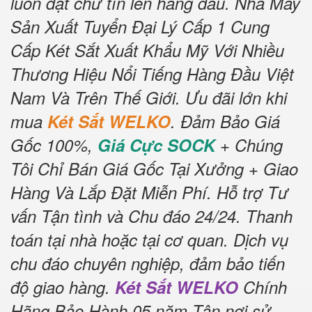
luôn đặt chữ tín lên hàng đầu.
Nhà Máy
Sản Xuất Tuyển Đại Lý Cấp 1 Cung
Cấp Két Sắt Xuất Khẩu Mỹ Với Nhiều
Thương Hiệu Nổi Tiếng Hàng Đầu Việt
Nam Và Trên Thế Giới.
Ưu đãi lớn khi
mua
Két Sắt WELKO
.
Đảm Bảo Giá
Gốc 100%,
Giá Cực SOCK
+ Chúng
Tôi Chỉ Bán Giá Gốc Tại Xưởng + Giao
Hàng Và Lắp Đặt Miễn Phí
.
Hỗ trợ Tư
vấn Tận tình và Chu đáo 24/24.
Thanh
toán tại nhà hoặc tại cơ quan.
Dịch vụ
chu đáo chuyên nghiệp, đảm bảo tiến
độ giao hàng.
Két Sắt WELKO
Chính
Hãng Bảo Hành 05 năm Tận nơi sử