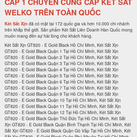
CẤP 1 CHUYÊN CUNG CẤP KÉT SẮT
WELKO TRÊN TOÀN QUỐC
Két Sắt Xịn
đã có mặt tại 172 quốc gia và hơn 10.000 chi nhánh
trên khắp thế giới. Sản phẩm Két Sắt Liên Doanh Hàn Quốc mong
muốn mang đến sự hài lòng cho khách hàng.
Két Sắt Xịn GT820 - E Gold Black Hồ Chí Minh, Két Sắt Xịn GT820 - E Gold Black Quận 1 Tại Hồ Chí Minh, Két Sắt Xịn GT820 - E Gold Black Quận 2 Tại Hồ Chí Minh, Két Sắt Xịn GT820 - E Gold Black Quận 3 Tại Hồ Chí Minh, Két Sắt Xịn GT820 - E Gold Black Quận 4 Tại Hồ Chí Minh, Két Sắt Xịn GT820 - E Gold Black Quận 5 Tại Hồ Chí Minh, Két Sắt Xịn GT820 - E Gold Black Quận 6 Tại Hồ Chí Minh, Két Sắt Xịn GT820 - E Gold Black Quận 7 Tại Hồ Chí Minh, Két Sắt Xịn GT820 - E Gold Black Quận 9 Tại Hồ Chí Minh, Két Sắt Xịn GT820 - E Gold Black Quận 10 Tại Hồ Chí Minh, Két Sắt Xịn GT820 - E Gold Black Quận 11 Tại Hồ Chí Minh, Két Sắt Xịn GT820 - E Gold Black Quận 12 Tại Hồ Chí Minh, Két Sắt Xịn GT820 - E Gold Black Quận Thủ Đức Tại Hồ Chí Minh, Két Sắt Xịn GT820 - E Gold Black Quận Bình Thạnh Tại Hồ Chí Minh, Két Sắt Xịn GT820 - E Gold Black Quận Gò Vấp Tại Hồ Chí Minh, Két Sắt Xịn GT820 - E Gold Black Quận Phú Nhuận Tại Hồ Chí Minh, Két Sắt Xịn GT820 - E Gold Black Quận Tân Phú Tại Hồ Chí Minh, Két Sắt Xịn GT820 - E Gold Black Quận Bình Tân Tại Hồ Chí Minh, Két Sắt Xịn GT820 - E Gold Black Quận Tân Bình Tại Hồ Chí Minh, Két Sắt Xịn GT820 - E Gold Black Hà Nội, Két Sắt Xịn GT820 - E Gold Black Quận Ba Đình Hà Nội, Két Sắt Xịn GT820 - E Gold Black Quận Hoàn Kiếm Hà Nội, Két Sắt Xịn GT820 - E Gold Black Quận Hai Bà Trưng Hà Nội, Két Sắt Xịn GT820 - E Gold Black Quận Đống Đa Hà Nội, Két Sắt Xịn GT820 - E Gold Black Quận Tây Hồ Hà Nội, Két Sắt Xịn GT820 - E Gold Black Quận Đống Đa Hà Nội, Két Sắt Xịn GT820 - E Gold Black Quận Thanh Xuân Hà Nội, Két Sắt Xịn GT820 - E Gold Black Quận Hoàng Mai Hà Nội, Két Sắt Xịn GT820 - E Gold Black Quận Long Biên Hà Nội, Két Sắt Xịn GT820 - E Gold Black Quận Đống Đa Hà Nội, Két Sắt Xịn GT820 - E Gold Black Huyện Thanh Trì Hà Nội, Két Sắt Xịn GT820 - E Gold Black Huyện Gia Lâm Hà Nội, Két Sắt Xịn GT820 - E Gold Black Huyện Đông Anh Hà Nội, Két Sắt Xịn GT820 - E Gold Black Huyện Sóc Sơn Hà Nội, Két Sắt Xịn GT820 - E Gold Black Quận Hà Đông Hà Nội, Két Sắt Xịn GT820 - E Gold Black Thị xã Sơn Tây Hà Nội, Két Sắt Xịn GT820 - E Gold Black Huyện Ba Vì Hà Nội, Két Sắt Xịn GT820 - E Gold Black Huyện Phúc Thọ Hà Nội, Két Sắt Xịn GT820 - E Gold Black Huyện Thạch Thất Hà Nội, Két Sắt Xịn GT820 - E Gold Black Huyện Quốc Oai Hà Nội, Két Sắt Xịn GT820 - E Gold Black Huyện Chương Mỹ Hà Nội, Két Sắt Xịn GT820 - E Gold Black Huyện Đan Phượng Hà Nội, Két Sắt Xịn GT820 - E Gold Black Huyện Hoài Đức Hà Nội, Két Sắt Xịn GT820 - E Gold Black Huyện Thanh Oai Hà Nội, Két Sắt Xịn GT820 - E Gold Black Huyện Mỹ Đức Hà Nội, Két Sắt Xịn GT820 - E Gold Black Huyện Ứng Hoà Hà Nội, Két Sắt Xịn GT820 - E Gold Black Huyện Thường Tín Hà Nội, Két Sắt Xịn GT820 - E Gold Black Huyện Phú Xuyên Hà Nội, Két Sắt Xịn GT820 - E Gold Black Huyện Mê Linh Hà Nội, Két Sắt Xịn GT820 - E Gold Black Quận Nam Từ Liên Hà Nội, Két Sắt Xịn GT820 - E Gold Black An Giang, Két Sắt Xịn GT820 - E Gold Black Thành phố Long Xuyên Tỉnh An Giang, Két Sắt Xịn GT820 - E Gold Black Thành phố Châu Đốc Tỉnh An Giang, Két Sắt Xịn GT820 - E Gold Black Huyện An Phú Tỉnh An Giang, Két Sắt Xịn GT820 - E Gold Black Thị xã Tân Châu, Két Sắt Xịn GT820 - E Gold Black Huyện Phú Tân, Két Sắt Xịn GT820 - E Gold Black Huyện Châu Phú, Két Sắt Xịn GT820 - E Gold Black Huyện Tịnh Biên, Két Sắt Xịn GT820 - E Gold Black Huyện Tri Tôn, Két Sắt Xịn GT820 - E Gold Black Huyện Châu Thành Tỉnh An Giang, Két Sắt Xịn GT820 - E Gold Black Huyện Chợ Mới Tỉnh An Giang, Két Sắt Xịn GT820 - E Gold Black Huyện Thoại Sơn Tỉnh An Giang, Két Sắt Xịn GT820 - E Gold Black Vũng Tàu, Két Sắt Xịn GT820 - E Gold Black Thành phố Vũng Tàu Tại Bà Rịa - Vũng Tàu, Két Sắt Xịn GT820 - E Gold Black Thành phố Bà Rịa Tại Bà Rịa - Vũng Tàu, Két Sắt Xịn GT820 - E Gold Black Huyện Châu Đức Tại Bà Rịa - Vũng Tàu, Két Sắt Xịn GT820 - E Gold Black Huyện Xuyên Mộc Tại Bà Rịa - Vũng Tàu, Két Sắt Xịn GT820 - E Gold Black Huyện Long Điền Tại Bà Rịa - Két Sắt Xịn GT820 - E Gold Black Cần Thơ, Két Sắt Xịn GT820 - E Gold Black Tại Thành phố Cần Thơ Tỉnh Cần Thơ, Két Sắt Xịn GT820 - E Gold Black Tại Quận Ninh Kiều Tỉnh Cần Thơ, Két Sắt Xịn GT820 - E Gold Black Tại Quận Ô Môn Tỉnh Cần Thơ, Két Sắt Xịn GT820 - E Gold Black Tại Quận Bình Thuỷ Tỉnh Cần Thơ, Két Sắt Xịn GT820 - E Gold Black Tại Quận Cái Răng Tỉnh Cần Thơ, Két Sắt Xịn GT820 - E Gold Black Tại Quận Thốt Nốt Tỉnh Cần Thơ, Két Sắt Xịn GT820 - E Gold Black Tại Huyện Vĩnh Thạnh Tỉnh Cần Thơ, Két Sắt Xịn GT820 - E Gold Black Tại Huyện Cờ Đỏ Tỉnh Cần Thơ, Két Sắt Xịn GT820 - E Gold Black Tại Huyện Phong Điền Tỉnh Cần Thơ, Két Sắt Xịn GT820 - E Gold Black Tại Huyện Thới Lai Tỉnh Cần Thơ, Két Sắt Xịn GT820 - E Gold Black Đà Nẵng, Két Sắt Xịn GT820 - E Gold Black Tại Thành phố Đà Nẵng Tỉnh Đà Nẵng, Két Sắt Xịn GT820 - E Gold Black Tại Quận Liên Chiểu Tỉnh Đà Nẵng, Két Sắt Xịn GT820 - E Gold Black Tại Quận Thanh Khê Tỉnh Đà Nẵng, Két Sắt Xịn GT820 - E Gold Black Tại Quận Hải Châu Tỉnh Đà Nẵng, Két Sắt Xịn GT820 - E Gold Black Tại Quận Sơn Trà Tỉnh Đà Nẵng, Két Sắt Xịn GT820 - E Gold Black Tại Quận Ngũ Hành Sơn Tỉnh Đà Nẵng, Két Sắt Xịn GT820 - E Gold Black Tại Quận Cẩm Lệ Tỉnh Đà Nẵng, Két Sắt Xịn GT820 - E Gold Black TạiHuyện Hòa Vang Tỉnh Đà Nẵng, Két Sắt Xịn GT820 - E Gold Black Đắk Lắk, Két Sắt Xịn GT820 - E Gold Black Tại Thành phố Buôn Ma Thuột Tỉnh Đắk Lắk, Két Sắt Xịn GT820 - E Gold Black Tại Thị xã Buôn Hồ Tỉnh Đắk Lắk, Két Sắt Xịn GT820 - E Gold Black Tại Huyện Buôn Đôn Tỉnh Đắk Lắk, Két Sắt Xịn GT820 - E Gold Black Tại Huyện Cư Kuin Tỉnh Đắk Lắk, Két Sắt Xịn GT820 - E Gold Black Tại Huyện Cư M’gar Tỉnh Đắk Lắk, Két Sắt Xịn GT820 - E Gold Black Tại Huyện Ea H’leo Tỉnh Đắk Lắk, Két Sắt Xịn GT820 - E Gold Black Tại Huyện Ea Kar Tỉnh Đắk Lắk, Két Sắt Xịn GT820 - E Gold Black Tại Huyện Ea Súp Tỉnh Đắk Lắk, Két Sắt Xịn GT820 - E Gold Black Tại Huyện Krông Ana Tỉnh Đắk Lắk, Két Sắt Xịn GT820 - E Gold Black Tại Huyện Krông Bông Tỉnh Đắk Lắk, Két Sắt Xịn GT820 - E Gold Black Tại Huyện Krông Búk Tỉnh Đắk Lắk, Két Sắt Xịn GT820 - E Gold Black Tại Huyện Krông Năng Tỉnh Đắk Lắk, Két Sắt Xịn GT820 - E Gold Black Tại Huyện Krông Pắk Tỉnh Đắk Lắk, Két Sắt Xịn GT820 - E Gold Black Tại Huyện Lắk Tỉnh Đắk Lắk, Két Sắt Xịn GT820 - E Gold Black Tại Huyện M’Đrắk Tỉnh Đắk Lắk, Két Sắt Xịn GT820 - E Gold Black Đắk Nông, Két Sắt Xịn GT820 - E Gold Black Tại Thành phố Gia Nghĩa Tỉnh Đắk Nông, Két Sắt Xịn GT820 - E Gold Black Tại Huyện Cư Jút Tỉnh Đắk Nông, Két Sắt Xịn GT820 - E Gold Black Tại Huyện Đắk Glong Tỉnh Đắk Nông, Két Sắt Xịn GT820 - E Gold Black Tại Huyện Đắk Mil Tỉnh Đắk Nông, Két Sắt Xịn GT820 - E Gold Black Tại Huyện Đắk R’lấp Tỉnh Đắk Nông, Két Sắt Xịn GT820 - E Gold Black Tại Huyện Đắk Song Tỉnh Đắk Nông, Két Sắt Xịn GT820 - E Gold Black Tại Huyện Krông Nô Tỉnh Đắk Nông, Két Sắt Xịn GT820 - E Gold Black Tại Huyện Tuy Đức Tỉnh Đắk Nông, Két Sắt Xịn GT820 - E Gold Black Đồng Nai, Két Sắt Xịn GT820 - E Gold Black Tại Thành phố Biên Hòa Tỉnh Đồng Nai, Két Sắt Xịn GT820 - E Gold Black Tại Thành phố Long Khánh Tỉnh Đồng Nai, Két Sắt Xịn GT820 - E Gold Black Tại Huyện Cẩm Mỹ Tỉnh Đồng Nai, Két Sắt Xịn GT820 - E Gold Black Tại Huyện Định Quán Tỉnh Đồng Nai, Két Sắt Xịn GT820 - E Gold Black Tại Huyện Long Thành Tỉnh Đồng Nai, Két Sắt Xịn GT820 - E Gold Black Tại Huyện Nhơn Trạch Tỉnh Đồng Nai, Két Sắt Xịn GT820 - E Gold Black Tại Huyện Tân Phú Tỉnh Đồng Nai, Két Sắt Xịn GT820 - E Gold Black Tại Huyện Thống Nhất Tỉnh Đồng Nai, Két Sắt Xịn GT820 - E Gold Black Tại Huyện Trảng Bom Tỉnh Đồng Nai, Két Sắt Xịn GT820 - E Gold Black Tại Huyện Vĩnh Cửu Tỉnh Đồng Nai, Két Sắt Xịn GT820 - E Gold Black Tại Huyện Xuân Lộc Tỉnh Đồng Nai, Két Sắt Xịn GT820 - E Gold Black Biên Hòa, Két Sắt Xịn GT820 - E Gold Black Đồng Tháp, Két Sắt Xịn GT820 - E Gold Black Tại Thành phố Cao Lãnh Tỉnh Đồng Tháp, Két Sắt Xịn GT820 - E Gold Black Tại Thành phố Sa Đéc Tỉnh Đồng Tháp, Két Sắt Xịn GT820 - E Gold Black Tại Thị xã Hồng Ngự Tỉnh Đồng Tháp, Két Sắt Xịn GT820 - E Gold Black Tại Huyện Cao Lãnh Tỉnh Đồng Tháp, Két Sắt Xịn GT820 - E Gold Black Tại Huyện Châu Thành Tỉnh Đồng Tháp, Két Sắt Xịn GT820 - E Gold Black Tại Huyện Hồng Ngự Tỉnh Đồng Tháp, Két Sắt Xịn GT820 - E Gold Black Tại Huyện Lai Vung Tỉnh Đồng Tháp, Két Sắt Xịn GT820 - E Gold Black Tại Huyện Lấp Vò Tỉnh Đồng Tháp, Két Sắt Xịn GT820 - E Gold Black Tại Huyện Tam Nông Tỉnh Đồng Tháp, Két Sắt Xịn GT820 - E Gold Black Tại Huyện Tân Hồng Tỉnh Đồng Tháp, Két Sắt Xịn GT820 - E Gold Black Tại Huyện Thanh Bình Tỉnh Đồng Tháp, Két Sắt Xịn GT820 - E Gold Black Tại Huyện Tháp Mười Tỉnh Đồng Tháp, Két Sắt Xịn GT820 - E Gold Black Tại Thành phố Điện Biên Phủ Tỉnh Điện Biên, Két Sắt Xịn GT820 - E Gold Black Tại Thị xã Mường Lay Tỉnh Điện Biên, Két Sắt Xịn GT820 - E Gold Black Tại Huyện Điện Biên Tỉnh Điện Biên, Két Sắt Xịn GT820 - E Gold Black Tại Huyện Điện Biên Đông Tỉnh Điện Biên, Két Sắt Xịn GT820 - E Gold Black Tại Huyện Mường Ảng Tỉnh Điện Biên, Két Sắt Xịn GT820 - E Gold Black Tại Huyện Mường Chà Tỉnh Điện Biên, Két Sắt Xịn GT820 - E Gold Black Tại Huyện Mường Nhé Tỉnh Điện Biên, Két Sắt Xịn GT820 - E Gold Black Tại Huyện Nậm Pồ Tỉnh Điện Biên, Két Sắt Xịn GT820 - E Gold Black Tại Huyện Tủa Chùa Tỉnh Điện Biên, Két Sắt Xịn GT820 - E Gold Black Tại Huyện Tuần Giáo Tỉnh Điện Biên, Két Sắt Xịn GT820 - E Gold Black Điện Biên, Két Sắt Xịn GT820 - E Gold Black Gia Lai, Két Sắt Xịn GT820 - E Gold Black Tại Thành phố Pleiku Tỉnh Gia Lai, Két Sắt Xịn GT820 - E Gold Black Tại Thị xã An Khê Tỉnh Gia Lai, Két Sắt Xịn GT820 - E Gold Black Tại Thị xã Ayun Pa Tỉnh Gia Lai, Két Sắt Xịn GT820 - E Gold Black Tại Huyện Chư Păh Tỉnh Gia Lai, Két Sắt Xịn GT820 - E Gold Black Tại Huyện Chư Prông Tỉnh Gia Lai, Két Sắt Xịn GT820 - E Gold Black Tại Huyện Chư Pưh Tỉnh Gia Lai, Két Sắt Xịn GT820 - E Gold Black Tại Huyện Chư Sê Tỉnh Gia Lai, Két Sắt Xịn GT820 - E Gold Black Tại Huyện Đắk Đoa Tỉnh Gia Lai, Két Sắt Xịn GT820 - E Gold Black Tại Huyện Đak Pơ Tỉnh Gia Lai, Két Sắt Xịn GT820 - E Gold Black Tại Huyện Đức Cơ Tỉnh Gia Lai, Két Sắt Xịn GT820 - E Gold Black Tại Huyện Ia Grai Tỉnh