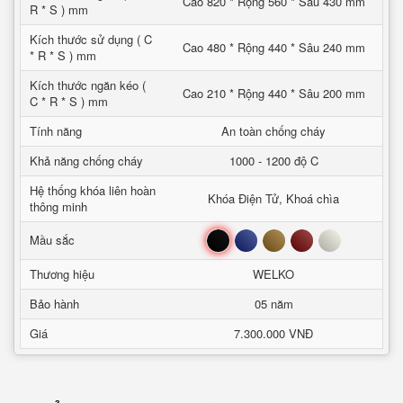
Cao 820 * Rộng 560 * Sâu 430 mm
R * S ) mm
Kích thước sử dụng ( C
Cao 480 * Rộng 440 * Sâu 240 mm
* R * S ) mm
Kích thước ngăn kéo (
Cao 210 * Rộng 440 * Sâu 200 mm
C * R * S ) mm
Tính năng
An toàn chống cháy
Khả năng chống cháy
1000 - 1200 độ C
Hệ thống khóa liên hoàn
Khóa Điện Tử, Khoá chìa
thông minh
Đen
Xanh
Nâu
Đỏ
Trắng
Mầu sắc
Thương hiệu
WELKO
Bảo hành
05 năm
Giá
7.300.000 VNĐ