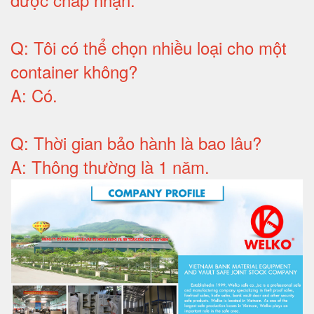
Q:
Tôi có thể chọn nhiều loại cho một
container không
?
A:
Có
.
Q: T
hời gian bảo hành
là bao lâu?
A: Thông thường là 1 năm.