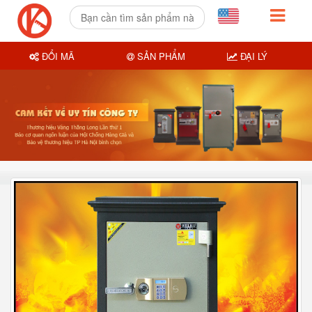
ĐỔI MÃ
SẢN PHẨM
ĐẠI LÝ