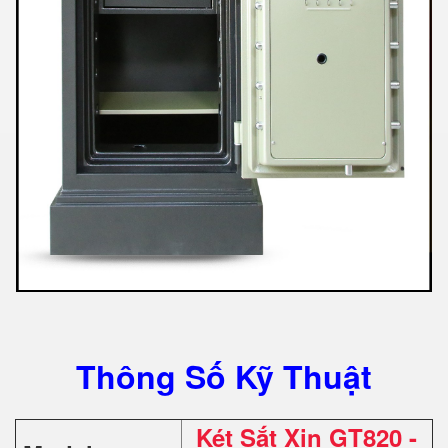
Thông Số Kỹ Thuật
Két Sắt Xịn GT820 -