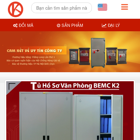
ĐỔI MÃ
SẢN PHẨM
ĐẠI LÝ