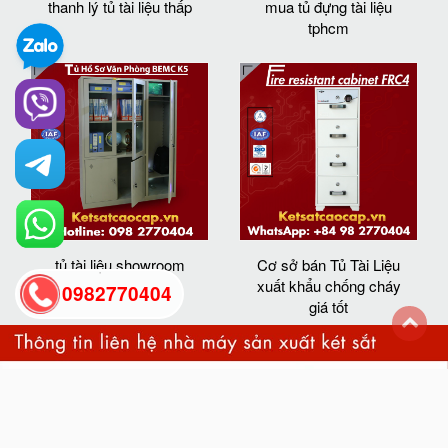
thanh lý tủ tài liệu thấp
mua tủ đựng tài liệu
tphcm
tủ tài liệu showroom
Cơ sở bán Tủ Tài Liệu
xuất khẩu chống cháy
0982770404
giá tốt
back
to
top