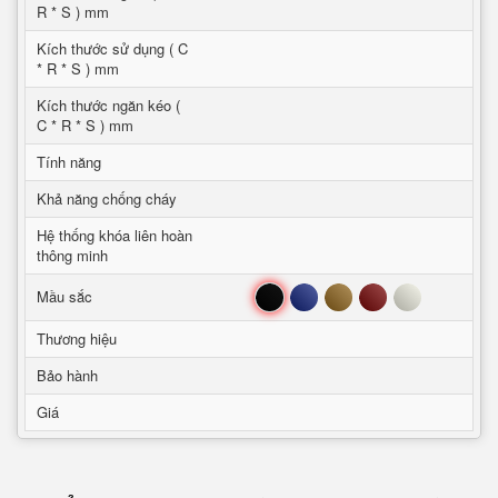
R * S ) mm
Kích thước sử dụng ( C
* R * S ) mm
Kích thước ngăn kéo (
C * R * S ) mm
Tính năng
Khả năng chống cháy
Hệ thống khóa liên hoàn
thông minh
Đen
Xanh
Nâu
Đỏ
Trắng
Mầu sắc
Thương hiệu
Bảo hành
Giá