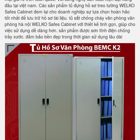
đầu tại việt nam. Các sản phẩm tủ đựng hồ sơ treo tường WELKO
Safes Cabinet đem lại cho doanh nghiệp sự lựa chọn hoàn hảo
tốt nhất để lưu trữ hồ sơ tài liệu. tủ sắt chống cháy văn phòng văn
phòng hà nội WELKO Safes Cabinet với thiết kế tinh gọn, giúp cho
việc sử dụng dễ dàng hơn. sản phẩm được sơn tĩnh điện chống
trầy xước. đảm bảo bền đẹp trong thời gian sử dụng lâu dài