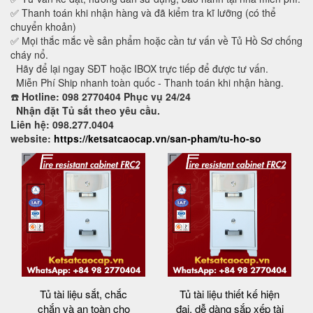
✅ Thanh toán khi nhận hàng và đã kiểm tra kĩ lưỡng (có thể
chuyển khoản)
✅ Mọi thắc mắc về sản phẩm hoặc cần tư vấn về Tủ Hồ Sơ chống
cháy nổ.
Hãy để lại ngay SĐT hoặc IBOX trực tiếp để được tư vấn.
Miễn Phí Ship nhanh toàn quốc - Thanh toán khi nhận hàng.
☎️
Hotline: 098 2770404 Phục vụ 24/24
Nhận đặt Tủ sắt theo yêu cầu.
Liên hệ: 098.277.0404
website:
https://ketsatcaocap.vn/san-pham/tu-ho-so
Tủ tài liệu sắt, chắc
Tủ tài liệu thiết kế hiện
chắn và an toàn cho
đại, dễ dàng sắp xếp tài