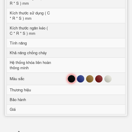
R * S ) mm
Kích thước sử dụng ( C
* R * S ) mm
Kích thước ngăn kéo (
C * R * S ) mm
Tính năng
Khả năng chống cháy
Hệ thống khóa liên hoàn
thông minh
Đen
Xanh
Nâu
Đỏ
Trắng
Mầu sắc
Thương hiệu
Bảo hành
Giá