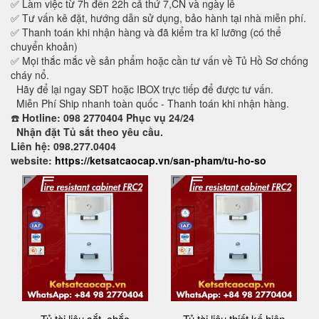
✅ Làm việc từ 7h đến 22h cả thứ 7,CN và ngày lễ
✅ Tư vấn kê đặt, hướng dẫn sử dụng, bảo hành tại nhà miễn phí.
✅ Thanh toán khi nhận hàng và đã kiểm tra kĩ lưỡng (có thể
chuyển khoản)
✅ Mọi thắc mắc về sản phẩm hoặc cần tư vấn về Tủ Hồ Sơ chống
cháy nổ.
Hãy để lại ngay SĐT hoặc IBOX trực tiếp để được tư vấn.
Miễn Phí Ship nhanh toàn quốc - Thanh toán khi nhận hàng.
☎️
Hotline: 098 2770404 Phục vụ 24/24
Nhận đặt Tủ sắt theo yêu cầu.
Liên hệ: 098.277.0404
website:
https://ketsatcaocap.vn/san-pham/tu-ho-so
Tủ tài liệu sắt, chắc
Tủ tài liệu thiết kế hiện