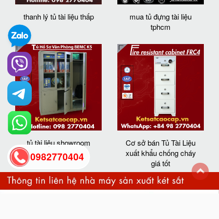
thanh lý tủ tài liệu thấp
mua tủ đựng tài liệu
tphcm
tủ tài liệu showroom
Cơ sở bán Tủ Tài Liệu
xuất khẩu chống cháy
0982770404
giá tốt
back
to