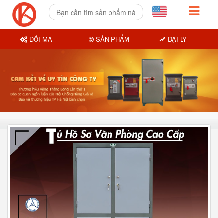
ĐỔI MÃ
SẢN PHẨM
ĐẠI LÝ