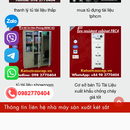
thanh lý tủ tài liệu thấp
mua tủ đựng tài liệu
tphcm
tủ tài liệu showroom
Cơ sở bán Tủ Tài Liệu
xuất khẩu chống cháy
0982770404
giá tốt
back
to