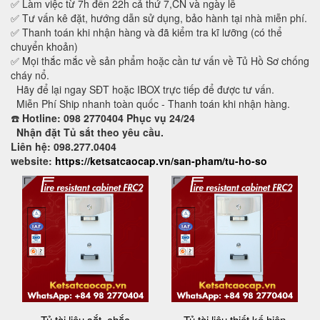
✅ Làm việc từ 7h đến 22h cả thứ 7,CN và ngày lễ
✅ Tư vấn kê đặt, hướng dẫn sử dụng, bảo hành tại nhà miễn phí.
✅ Thanh toán khi nhận hàng và đã kiểm tra kĩ lưỡng (có thể
chuyển khoản)
✅ Mọi thắc mắc về sản phẩm hoặc cần tư vấn về Tủ Hồ Sơ chống
cháy nổ.
Hãy để lại ngay SĐT hoặc IBOX trực tiếp để được tư vấn.
Miễn Phí Ship nhanh toàn quốc - Thanh toán khi nhận hàng.
☎️
Hotline: 098 2770404 Phục vụ 24/24
Nhận đặt Tủ sắt theo yêu cầu.
Liên hệ: 098.277.0404
website:
https://ketsatcaocap.vn/san-pham/tu-ho-so
Tủ tài liệu sắt, chắc
Tủ tài liệu thiết kế hiện