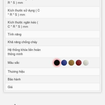
R * S ) mm
Kích thước sử dụng ( C
* R * S ) mm
Kích thước ngăn kéo (
C * R * S ) mm
Tính năng
Khả năng chống cháy
Hệ thống khóa liên hoàn
thông minh
Đen
Xanh
Nâu
Đỏ
Trắng
Mầu sắc
Thương hiệu
Bảo hành
Giá