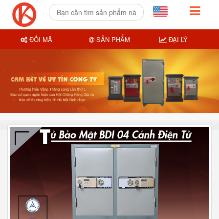
ĐỔI MÃ
SẢN PHẨM
ĐẠI LÝ