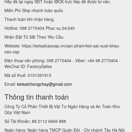
Hãy để lại ngay SĐT hoặc IBOX trực tiếp để được tư vấn.
Miễn Phí Ship nhanh toàn quốc
Thanh toán khi nhận hàng.
Hotline: 098 2770404 Phục vụ 24/24h
Nhận Đặt Tủ Sắt Theo Yêu Cầu.
Website: https://ketsatcaocap.vn/san-pham/ket-sat-xuat-khau-
cao-cap
Điện thoại văn phòng: 098 2770404 - Viber: +84 98 2770404 -
WeChat ID: FactorySafes
Mã số thuế: 0101391913
Email:
ketsatchongchay@gmail.com
Thông tin thanh toán
Công Ty Cổ Phần Thiết Bị Vật Tư Ngân Hàng và An Toàn Kho
Qũy Việt Nam
Số Tài Khoản: 88 2112 6666 888
Ngân hàng: Ngân hàng TMCP Quân Đội - Chi nhánh Tây Hà Nội