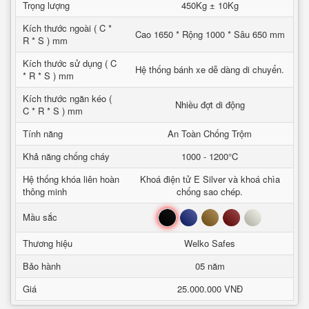
Trọng lượng
450Kg ± 10Kg
Kích thước ngoài ( C *
Cao 1650 * Rộng 1000 * Sâu 650 mm
R * S ) mm
Kích thước sử dụng ( C
Hệ thống bánh xe dễ dàng di chuyển.
* R * S ) mm
Kích thước ngăn kéo (
Nhiều đợt di động
C * R * S ) mm
Tính năng
An Toàn Chống Trộm
Khả năng chống cháy
1000 - 1200°C
Hệ thống khóa liên hoàn
Khoá điện tử E Silver và khoá chìa
thông minh
chống sao chép.
Đen
Xanh
Nâu
Đỏ
Trắng
Mầu sắc
Thương hiệu
Welko Safes
Bảo hành
05 năm
Giá
25.000.000 VNĐ