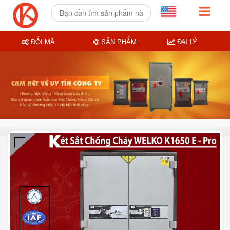
ĐỔI MÃ
SẢN PHẨM
ĐẠI LÝ