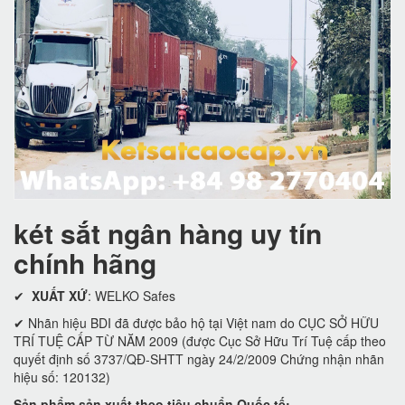
két sắt ngân hàng uy tín
chính hãng
✔
XUẤT XỨ
: WELKO Safes
✔ Nhãn hiệu BDI đã được bảo hộ tại Việt nam do CỤC SỞ HỮU
TRÍ TUỆ CẤP TỪ NĂM 2009 (được Cục Sở Hữu Trí Tuệ cấp theo
quyết định số 3737/QĐ-SHTT ngày 24/2/2009 Chứng nhận nhãn
hiệu số: 120132)
Sản phẩm sản xuất theo tiêu chuẩn Quốc tế: