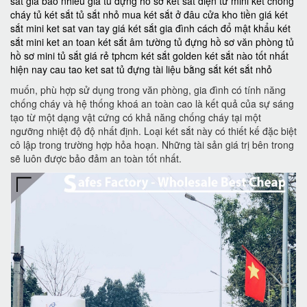
sắt giá bao nhiêu
giá tủ đựng hồ sơ
két sắt điện tử mini
két chống
cháy
tủ két sắt
tủ sắt nhỏ
mua két sắt ở đâu
cửa kho tiền
giá két
sắt mini
ket sat van tay
giá két sắt gia đình
cách đổ mật khẩu két
sắt mini
ket an toan
két sắt âm tường
tủ đựng hồ sơ văn phòng
tủ
hồ sơ mini
tủ sắt giá rẻ tphcm
két sắt golden
két sắt nào tốt nhất
hiện nay
cau tao ket sat
tủ đựng tài liệu bằng sắt
két sắt nhỏ
muốn, phù hợp sử dụng trong văn phòng, gia đình có tính năng
chống cháy và hệ thống khoá an toàn cao là kết quả của sự sáng
tạo từ một dạng vật cứng có khả năng chống cháy tại một
ngưỡng nhiệt độ độ nhất định. Loại két sắt này có thiết kế đặc biệt
cô lập trong trường hợp hỏa hoạn. Những tài sản giá trị bên trong
sẽ luôn được bảo đảm an toàn tốt nhất.