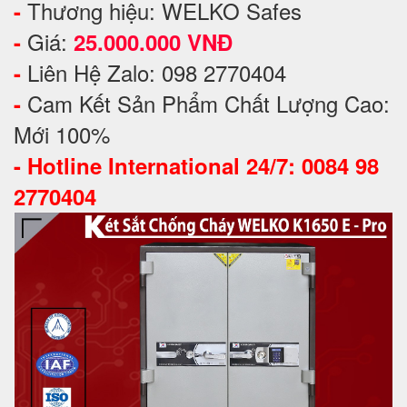
Thương hiệu: WELKO Safes
-
Giá:
-
25.000.000 VNĐ
Liên Hệ Zalo: 098 2770404
-
Cam Kết Sản Phẩm Chất Lượng Cao:
-
Mới 100%
-
Hotline International 24/7: 0084 98
2770404