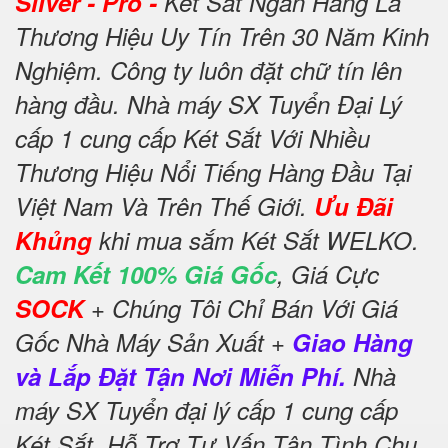
Silver - Pro -
Két Sắt Ngân Hàng Là
Thương Hiệu Uy Tín Trên 30 Năm Kinh
Nghiệm. Công ty luôn đặt chữ tín lên
hàng đầu. Nhà máy SX Tuyển Đại Lý
cấp 1 cung cấp Két Sắt Với Nhiều
Thương Hiệu Nổi Tiếng Hàng Đầu Tại
Việt Nam Và Trên Thế Giới.
Ưu Đãi
Khủng
khi mua sắm Két Sắt WELKO.
Cam Kết 100% Giá Gốc
, Giá Cực
SOCK
+ Chúng Tôi Chỉ Bán Với Giá
Gốc Nhà Máy Sản Xuất +
Giao Hàng
và Lắp Đặt Tận Nơi Miễn Phí.
Nhà
máy SX Tuyển đại lý cấp 1 cung cấp
Két Sắt. Hỗ Trợ Tư Vấn Tận Tình Chu