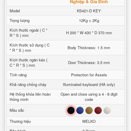
Nghiệp & Gia Đình
Model
KS421-D KEY
Trọng lượng
12Kg ± 2Kg
Kích thước ngoài ( C *
H 200 * W 430 * D 370 mm
R * S ) mm
Kích thước sử dụng ( C
Body Thickness: 1.5 mm
* R * S ) mm
Kích thước ngăn kéo (
Door Thickness: 3.5 mm
C * R * S ) mm
Tính năng
Protection for Assets
Khả năng chống cháy
Illuminated keyboard (HA only)
Hệ thống khóa liên hoàn
Open and close using a 4 - 8 digit
thông minh
code
Đen
Xanh
Nâu
Đỏ
Trắng
Mầu sắc
Thương hiệu
WELKO
Bảo hành
2 Years