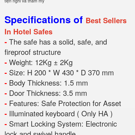
tiện nghi và thẩm mỹ
Specifications of
Best Sellers
In Hotel Safes
The safe has a solid, safe, and
-
fireproof structure
Weight: 12Kg ± 2Kg
-
Size: H 200 * W 430 * D 370 mm
-
Body Thickness: 1.5 mm
-
Door Thickness: 3.5 mm
-
Features:
Safe Protection
for
Asset
-
Illuminated keyboard ( Only HA )
-
Smart Locking System: Electronic
-
lock and swivel handle