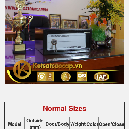
Normal Sizes
Outside
Door/Body
Weight
Model
Color
Open/Close
(mm)