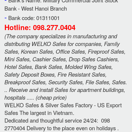
Bank's Name:
Military Commercial Joint Stock
Bank - West Hanoi Branch
-
Bank code: 01311001
Hotline: 098.277.0404
(
The company specializes in manufacturing and
distributing WELKO Safes for companies, Family
Safes, Korean Safes, Office Safes, Fireproof Safes,
Mini Safes, Cashier Safes, Drop Safes
Cashiers,
Hotel Safes, Bank Safes, Molded Wing Safes,
Safety Deposit Boxes, Fire Resistant Safes,
Breakproof Safes, Security Safes, File Safes, Safes.
.. Receive and install Safes for apartment buildings,
hospitals ..... (cheap price
)
WELKO Safes & Silver Safes Factory - US Export
Safes The largest in Vietnam.
Dedicated and thoughtful service 24/24: 098
2770404 Delivery to the place e
ven on holidays
.