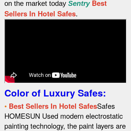
Best
on the market today
Sentry
Sellers In Hotel Safes
.
Color of Luxury Safes
:
•
Safes
Best Sellers In Hotel Safes
HOMESUN Used modern electrostatic
painting technology, the paint layers are