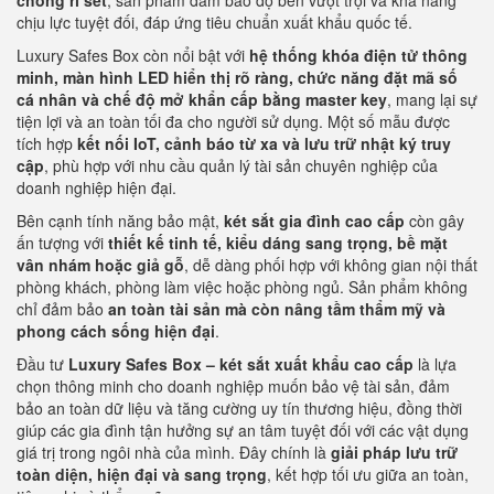
chống rỉ sét
, sản phẩm đảm bảo độ bền vượt trội và khả năng
chịu lực tuyệt đối, đáp ứng tiêu chuẩn xuất khẩu quốc tế.
Luxury Safes Box còn nổi bật với
hệ thống khóa điện tử thông
minh, màn hình LED hiển thị rõ ràng, chức năng đặt mã số
cá nhân và chế độ mở khẩn cấp bằng master key
, mang lại sự
tiện lợi và an toàn tối đa cho người sử dụng. Một số mẫu được
tích hợp
kết nối IoT, cảnh báo từ xa và lưu trữ nhật ký truy
cập
, phù hợp với nhu cầu quản lý tài sản chuyên nghiệp của
doanh nghiệp hiện đại.
Bên cạnh tính năng bảo mật,
két sắt gia đình cao cấp
còn gây
ấn tượng với
thiết kế tinh tế, kiểu dáng sang trọng, bề mặt
vân nhám hoặc giả gỗ
, dễ dàng phối hợp với không gian nội thất
phòng khách, phòng làm việc hoặc phòng ngủ. Sản phẩm không
chỉ đảm bảo
an toàn tài sản mà còn nâng tầm thẩm mỹ và
phong cách sống hiện đại
.
Đầu tư
Luxury Safes Box – két sắt xuất khẩu cao cấp
là lựa
chọn thông minh cho doanh nghiệp muốn bảo vệ tài sản, đảm
bảo an toàn dữ liệu và tăng cường uy tín thương hiệu, đồng thời
giúp các gia đình tận hưởng sự an tâm tuyệt đối với các vật dụng
giá trị trong ngôi nhà của mình. Đây chính là
giải pháp lưu trữ
toàn diện, hiện đại và sang trọng
, kết hợp tối ưu giữa an toàn,