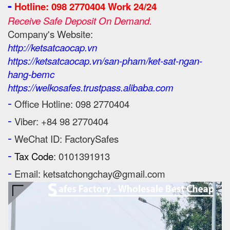
-
Hotline: 098 2770404 Work 24/24
Receive Safe Deposit On Demand.
Company's Website:
http://ketsatcaocap.vn
https://ketsatcaocap.vn/san-pham/ket-sat-ngan-
hang-bemc
https://welkosafes.trustpass.alibaba.com
-
Office Hotline: 098 2770404
-
Viber: +84 98 2770404
-
WeChat ID: FactorySafes
-
Tax Code
: 0101391913
-
Email: ketsatchongchay@gmail.com