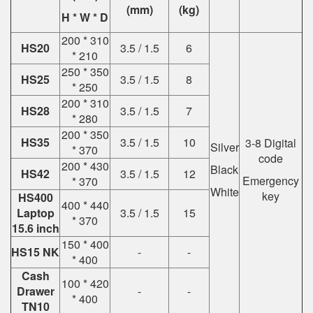
(mm)
(kg)
H * W * D
200 * 310
HS20
3.5 / 1.5
6
* 210
250 * 350
HS25
3.5 / 1.5
8
* 250
200 * 310
HS28
3.5 / 1.5
7
* 280
200 * 350
HS35
3.5 / 1.5
10
3-8 Digital
Silver
* 370
code
200 * 430
Black
HS42
3.5 / 1.5
12
Emergency
* 370
White
key
HS400
400 * 440
Laptop
3.5 / 1.5
15
* 370
15.6 inch
150 * 400
HS15 NK
-
-
* 400
Cash
100 * 420
Drawer
-
-
* 400
TN10