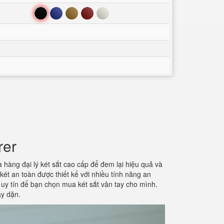
Đen
Xanh
Nâu
Đỏ
Trắng
rer
a hàng đại lý két sắt cao cấp để đem lại hiệu quả và
ét an toàn được thiết kế với nhiều tính năng an
 uy tín để bạn chọn mua két sắt vân tay cho mình.
ày dặn.