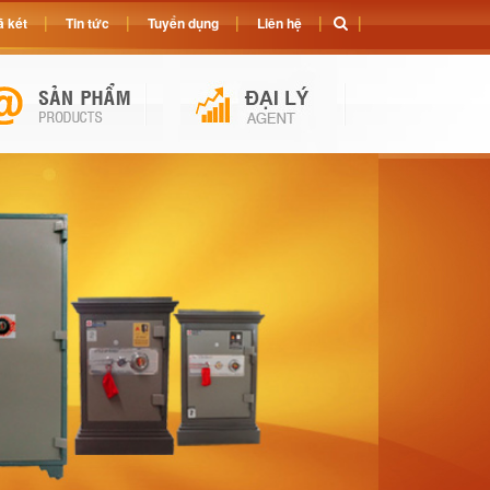
 két
Tin tức
Tuyển dụng
Liên hệ