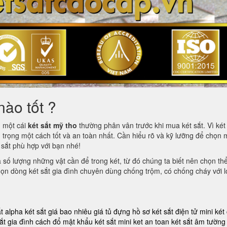
nào tốt ?
m một cái
két sắt mỹ tho
thường phân vân trước khi mua két sắt. Vì két 
 trọng một cách tốt và an toàn nhất. Cần hiểu rõ và kỹ lưỡng để chọn 
t sắt phù hợp với bạn nhé!
à số lượng những vật cần để trong két, từ đó chúng ta biết nên chọn th
 chọn dòng két sắt gia đình chuyên dùng chống trộm, có chống cháy với l
ắt alpha
két sắt giá bao nhiêu
giá tủ đựng hồ sơ
két sắt điện tử mini
két
ắt gia đình
cách đổ mật khẩu két sắt mini
ket an toan
két sắt âm tường