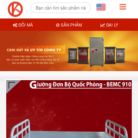
ĐỔI MÃ
SẢN PHẨM
ĐẠI LÝ