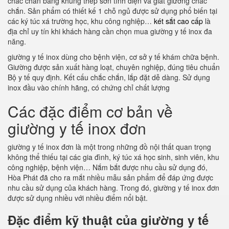
chắc chắn bằng khung thép sơn tĩnh điện và giát giường chắc
chắn. Sản phẩm có thiết kế 1 chỗ ngủ được sử dụng phổ biến tại
các ký túc xá trường học, khu công nghiệp…
két sắt cao cấp
là
địa chỉ uy tín khi khách hàng cần chọn mua giường y tế inox đa
năng.
giường y tế inox dùng cho bệnh viện, cơ sở y tế khám chữa bệnh.
Giường được sản xuất hàng loạt, chuyên nghiệp, đúng tiêu chuẩn
Bộ y tế quy định. Kết cấu chắc chắn, lắp đặt dễ dàng. Sử dụng
inox đầu vào chính hãng, có chứng chỉ chất lượng
Các đặc điểm cơ bản về
giường y tế inox đơn
giường y tế inox đơn là một trong những đồ nội thất quan trọng
không thể thiếu tại các gia đình, ký túc xá học sinh, sinh viên, khu
công nghiệp, bệnh viện… Nắm bắt được nhu cầu sử dụng đó,
Hòa Phát đã cho ra mắt nhiều mẫu sản phẩm để đáp ứng được
nhu cầu sử dụng của khách hàng. Trong đó, giường y tế inox đơn
được sử dụng nhiều với nhiều điểm nổi bật.
Đặc điểm kỹ thuật của giường y tế