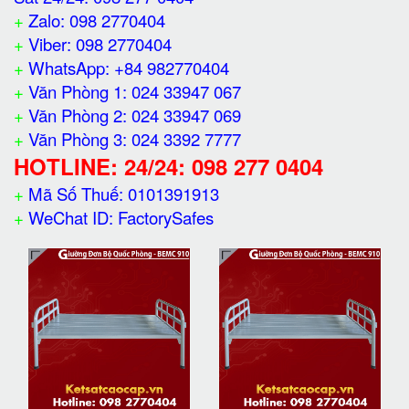
+
Zalo: 098 2770404
+
Viber: 098 2770404
+
WhatsApp: +84 982770404
+
Văn Phòng 1: 024 33947 067
+
Văn Phòng 2: 024 33947 069
+
Văn Phòng 3: 024 3392 7777
HOTLINE: 24/24: 098 277 0404
+
Mã Số Thuế: 0101391913
+
WeChat ID: FactorySafes