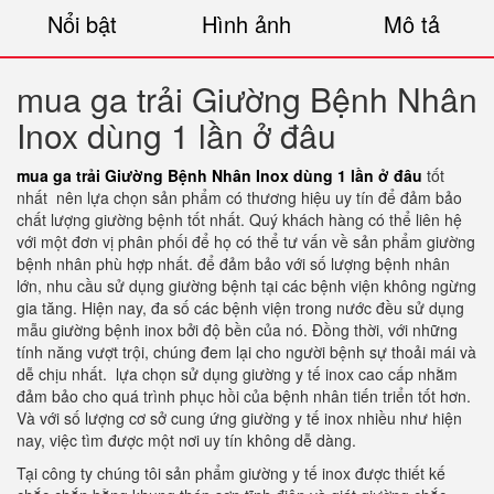
Nổi bật
Hình ảnh
Mô tả
mua ga trải Giường Bệnh Nhân
Inox dùng 1 lần ở đâu
mua ga trải Giường Bệnh Nhân Inox dùng 1 lần ở đâu
tốt
nhất nên lựa chọn sản phẩm có thương hiệu uy tín để đảm bảo
chất lượng giường bệnh tốt nhất. Quý khách hàng có thể liên hệ
với một đơn vị phân phối để họ có thể tư vấn về sản phẩm giường
bệnh nhân phù hợp nhất. để đảm bảo với số lượng bệnh nhân
lớn, nhu cầu sử dụng giường bệnh tại các bệnh viện không ngừng
gia tăng. Hiện nay, đa số các bệnh viện trong nước đều sử dụng
mẫu giường bệnh inox bởi độ bền của nó. Đồng thời, với những
tính năng vượt trội, chúng đem lại cho người bệnh sự thoải mái và
dễ chịu nhất. lựa chọn sử dụng giường y tế inox cao cấp nhằm
đảm bảo cho quá trình phục hồi của bệnh nhân tiến triển tốt hơn.
Và với số lượng cơ sở cung ứng giường y tế inox nhiều như hiện
nay, việc tìm được một nơi uy tín không dễ dàng.
Tại công ty chúng tôi sản phẩm giường y tế inox được thiết kế