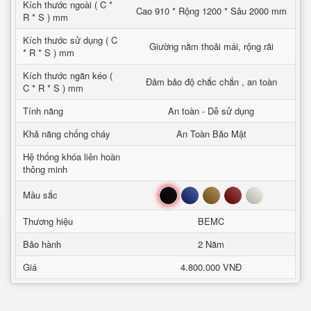
Kích thước ngoài ( C *
Cao 910 * Rộng 1200 * Sâu 2000 mm
R * S ) mm
Kích thước sử dụng ( C
Giường nằm thoải mái, rộng rãi
* R * S ) mm
Kích thước ngăn kéo (
Đảm bảo độ chắc chắn , an toàn
C * R * S ) mm
Tính năng
An toàn - Dễ sử dụng
Khả năng chống cháy
An Toàn Bảo Mật
Hệ thống khóa liên hoàn
thông minh
Đen
Xanh
Nâu
Đỏ
Trắng
Mầu sắc
Thương hiệu
BEMC
Bảo hành
2 Năm
Giá
4.800.000 VNĐ