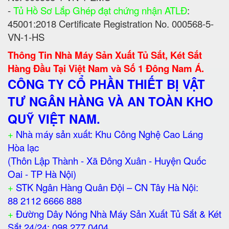
-
Tủ Hồ Sơ Lắp Ghép đạt chứng nhận ATLĐ
:
45001:2018 Certificate Registration No. 000568-5-
VN-1-HS
Thông Tin Nhà Máy Sản Xuất Tủ Sắt, Két Sắt
Hàng Đầu Tại Việt Nam và Số 1 Đông Nam Á.
CÔNG TY CỔ PHẦN THIẾT BỊ VẬT
TƯ NGÂN HÀNG VÀ AN TOÀN KHO
QUỸ VIỆT NAM.
+
Nhà máy sản xuất: Khu Công Nghệ Cao Láng
Hòa lạc
(Thôn Lập Thành - Xã Đông Xuân - Huyện Quốc
Oai - TP Hà Nội)
+
STK Ngân Hàng Quân Đội – CN Tây Hà Nội:
88 2112 6666 888
+
Đường Dây Nóng Nhà Máy Sản Xuất Tủ Sắt & Két
Sắt 24/24: 098 277 0404