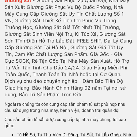
Giường Sắt
-
Giường Sắt Phục Vụ Quân Đội, Nhà Máy
Sản Xuất Giường Sắt Phục Vụ Bộ Quốc Phòng, Nhà
Máy Cung Cấp Giường Sắt Uy Tín Chất Lượng Số 1
VN, Giường Sắt Thiết Kế Tiện Lợi Phục Vụ Trong
Trường Học, Giường Sắt Giá Tốt Nhất Thị Trường,
Giường Sắt Sinh Viên Nội Trú, Kí Túc Xá, Giường Sắt
Sơn Tĩnh Điện Hỗ Trợ Lắp Đặt, FREE SHIP, Đại Lý Cung
Cấp Giường Sắt Tại Hà Nội, Giường Sắt Giá Tốt Uy
Tín, Cam Kêt Chất Lượng Sản Phẩm. Giá Gốc - Giá
Cực SOCK, Rẻ Tận Gốc Tại Nhà Máy Sản Xuất. Hỗ Trợ
Tư Vấn Tận Tình Chu Đáo 24/24. Giao Hàng Miễn Phí
Toàn Quốc, Thanh Toán Tại Nhà hoặc tại Cơ Quan.
Dịch vụ chu đáo chuyên nghiệp - Đảm Bảo Tiến Độ
Giao Hàng. Bảo Hành Chính Hãng 02 năm Tại nơi sử
dụng, Bảo Trì Sản Phẩm Trọn Đời.
Ngoài ra chúng tôi còn cung cấp sản phẩm tủ sắt phù hợp nhu
cầu sử dụng trong nhà máy, bệnh viện, doanh trại quân đội
Các sản phẩm tủ sắt được cung cấp tại nhà máy chúng tôi bao
gồm:
Tủ Hồ Sơ, Tủ Thư Viện Di Động, Tủ Sắt, Tủ Lắp Ghép. Nhà