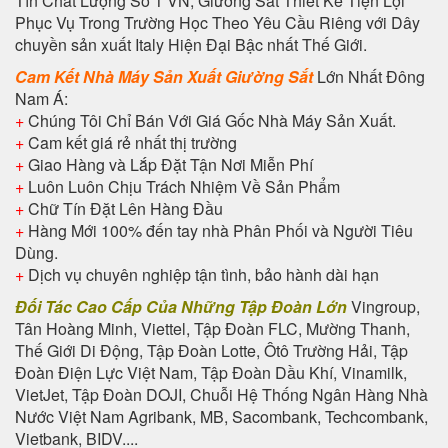
Tín Chất Lượng Số 1 VN, Giường Sắt Thiết Kế Tiện Lợi
Phục Vụ Trong Trường Học Theo Yêu Cầu Riêng với Dây
chuyền sản xuất Italy Hiện Đại Bậc nhất Thế Giới.
Cam Kết Nhà Máy Sản Xuất Giường Sắt
Lớn Nhất Đông
Nam Á:
+
Chúng Tôi Chỉ Bán Với Giá Gốc Nhà Máy Sản Xuất.
+
Cam kết giá rẻ nhất thị trường
+
Giao Hàng và Lắp Đặt Tận Nơi Miễn Phí
+
Luôn Luôn Chịu Trách Nhiệm Về Sản Phẩm
+
Chữ Tín Đặt Lên Hàng Đầu
+
Hàng Mới 100% đến tay nhà Phân Phối và Người Tiêu
Dùng.
+
Dịch vụ chuyên nghiệp tận tình, bảo hành dài hạn
Đối Tác Cao Cấp Của Những Tập Đoàn Lớn
Vingroup,
Tân Hoàng Minh, Viettel, Tập Đoàn FLC, Mường Thanh,
Thế Giới Di Động, Tập Đoàn Lotte, Ôtô Trường Hải, Tập
Đoàn Điện Lực Việt Nam, Tập Đoàn Dầu Khí, Vinamilk,
VietJet, Tập Đoàn DOJI, Chuỗi Hệ Thống Ngân Hàng Nhà
Nước Việt Nam Agribank, MB, Sacombank, Techcombank,
Vietbank, BIDV....