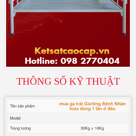
THÔNG SỐ KỸ THUẬT
mua ga trải Giường Bệnh Nhân
Tên sản phẩm
Inox dùng 1 lần ở đâu
Model
Trọng lượng
50Kg ± 10Kg