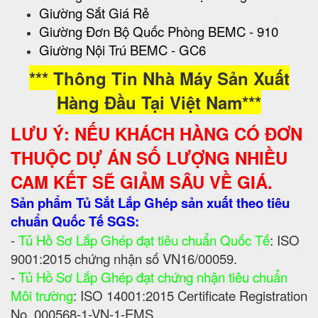
Giường Sắt Giá Rẻ
Giường Đơn Bộ Quốc Phòng BEMC - 910
Giường Nội Trú BEMC - GC6
*** Thông Tin Nhà Máy Sản Xuất
Hàng Đầu Tại Việt Nam***
LƯU Ý: NẾU KHÁCH HÀNG CÓ ĐƠN
THUỘC DỰ ÁN SỐ LƯỢNG NHIỀU
CAM KẾT SẼ GIẢM SÂU VỀ GIÁ.
Sản phẩm Tủ Sắt Lắp Ghép sản xuất theo tiêu
chuẩn Quốc Tế SGS:
-
Tủ Hồ Sơ Lắp Ghép đạt tiêu chuẩn Quốc Tế
: ISO
9001:2015 chứng nhận số VN16/00059.
-
Tủ Hồ Sơ Lắp Ghép đạt chứng nhận tiêu chuẩn
Môi trường
: ISO 14001:2015 Certificate Registration
No. 000568-1-VN-1-EMS