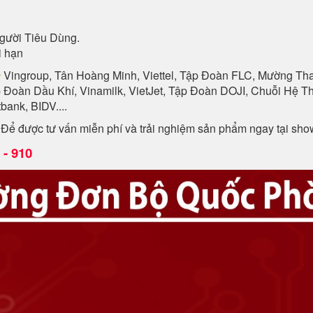
gười Tiêu Dùng.
i hạn
n
Vingroup, Tân Hoàng Minh, Viettel, Tập Đoàn FLC, Mường Than
p Đoàn Dầu Khí, Vinamilk, VietJet, Tập Đoàn DOJI, Chuỗi Hệ
ank, BIDV....
. Để được tư vấn miễn phí và trải nghiệm sản phẩm ngay tại sh
- 910