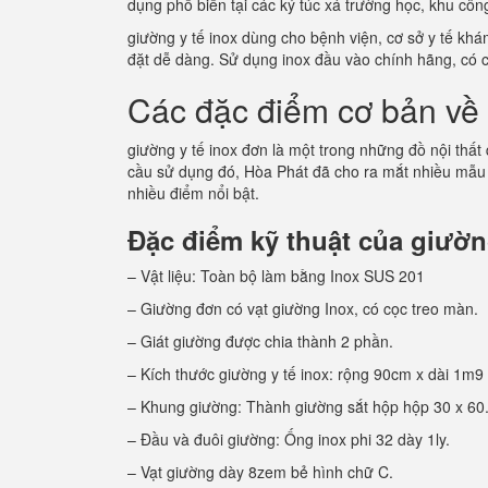
dụng phổ biến tại các ký túc xá trường học, khu c
giường y tế inox dùng cho bệnh viện, cơ sở y tế kh
đặt dễ dàng. Sử dụng inox đầu vào chính hãng, có 
Các đặc điểm cơ bản về 
giường y tế inox đơn là một trong những đồ nội thất
cầu sử dụng đó, Hòa Phát đã cho ra mắt nhiều mẫu
nhiều điểm nổi bật.
Đặc điểm kỹ thuật của giường
– Vật liệu: Toàn bộ làm bằng Inox SUS 201
– Giường đơn có vạt giường Inox, có cọc treo màn.
– Giát giường được chia thành 2 phần.
– Kích thước giường y tế inox: rộng 90cm x dài 1m9
– Khung giường: Thành giường sắt hộp hộp 30 x 60
– Đầu và đuôi giường: Ống inox phi 32 dày 1ly.
– Vạt giường dày 8zem bẻ hình chữ C.