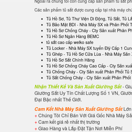
Ngoài ra chúng tôi còn cung cấp sản phẩm tủ sắt ph
Các sản phẩm tủ sắt được cung cấp tại nhà máy ch
Tủ Hồ Sơ, Tủ Thư Viện Di Động, Tủ Sắt, Tủ 
Tủ Bảo Mật BDI - Nhà Máy SX và Phân Phối 
Tủ Hồ Sơ Chống Cháy - Cty Sản xuất Phân P
Tủ Hồ Sơ Ngân Hàng BEMC
tủ sắt cao cấp welko safe
Tủ Locker - Nhà Máy SX tuyển Đlý Cấp 1 Cu
Tủ Ghép - Tủ Hồ Sơ Cửa Lùa - Nhà Máy Sản 
Tủ Hồ Sơ Sắt Chính Hãng
Tủ Hồ Sơ Chống Cháy Cao Cấp - Cty Sản xuất
Tủ Chống Cháy - Cty Sản xuất Phân Phối Tủ
Tủ Sắt Chống Cháy - Cty Sản xuất Phân Phối
Nhận Thiết Kế Và Sản Xuất Giường Sắt
- Gi
Giường Sắt Uy Tín Chất Lượng Số 1 VN, Giườn
Đại Bậc nhất Thế Giới.
Cam Kết Nhà Máy Sản Xuất Giường Sắt
Lớn
+
Chúng Tôi Chỉ Bán Với Giá Gốc Nhà Máy Sả
+
Cam kết giá rẻ nhất thị trường
+
Giao Hàng và Lắp Đặt Tận Nơi Miễn Phí