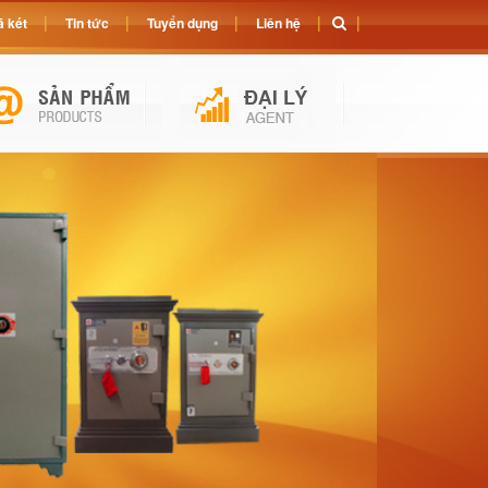
 két
Tin tức
Tuyển dụng
Liên hệ