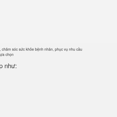
ản, chăm sóc sức khỏe bệnh nhân, phục vụ nhu cầu
 lựa chọn
p như: