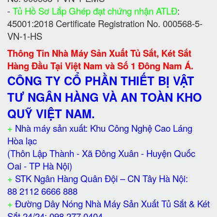
-
Tủ Hồ Sơ Lắp Ghép đạt chứng nhận ATLĐ
:
45001:2018 Certificate Registration No. 000568-5-
VN-1-HS
Thông Tin Nhà Máy Sản Xuất Tủ Sắt, Két Sắt
Hàng Đầu Tại Việt Nam và Số 1 Đông Nam Á.
CÔNG TY CỔ PHẦN THIẾT BỊ VẬT
TƯ NGÂN HÀNG VÀ AN TOÀN KHO
QUỸ VIỆT NAM.
+
Nhà máy sản xuất: Khu Công Nghệ Cao Láng
Hòa lạc
(Thôn Lập Thành - Xã Đông Xuân - Huyện Quốc
Oai - TP Hà Nội)
+
STK Ngân Hàng Quân Đội – CN Tây Hà Nội:
88 2112 6666 888
+
Đường Dây Nóng Nhà Máy Sản Xuất Tủ Sắt & Két
Sắt 24/24: 098 277 0404