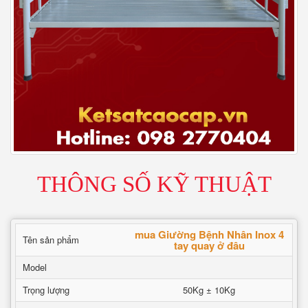
THÔNG SỐ KỸ THUẬT
mua Giường Bệnh Nhân Inox 4
Tên sản phẩm
tay quay ở đâu
Model
Trọng lượng
50Kg ± 10Kg