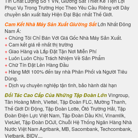
Tín Chất Lượng Số 1 VN, Giường Sắt Thiết Kế Tiện Lợi
Phục Vụ Trong Trường Học Theo Yêu Cầu Riêng với Dây
chuyền sản xuất Italy Hiện Đại Bậc nhất Thế Giới.
Cam Kết Nhà Máy Sản Xuất Giường Sắt
Lớn Nhất Đông
Nam Á:
+
Chúng Tôi Chỉ Bán Với Giá Gốc Nhà Máy Sản Xuất.
+
Cam kết giá rẻ nhất thị trường
+
Giao Hàng và Lắp Đặt Tận Nơi Miễn Phí
+
Luôn Luôn Chịu Trách Nhiệm Về Sản Phẩm
+
Chữ Tín Đặt Lên Hàng Đầu
+
Hàng Mới 100% đến tay nhà Phân Phối và Người Tiêu
Dùng.
+
Dịch vụ chuyên nghiệp tận tình, bảo hành dài hạn
Đối Tác Cao Cấp Của Những Tập Đoàn Lớn
Vingroup,
Tân Hoàng Minh, Viettel, Tập Đoàn FLC, Mường Thanh,
Thế Giới Di Động, Tập Đoàn Lotte, Ôtô Trường Hải, Tập
Đoàn Điện Lực Việt Nam, Tập Đoàn Dầu Khí, Vinamilk,
VietJet, Tập Đoàn DOJI, Chuỗi Hệ Thống Ngân Hàng Nhà
Nước Việt Nam Agribank, MB, Sacombank, Techcombank,
Vietbank, BIDV....