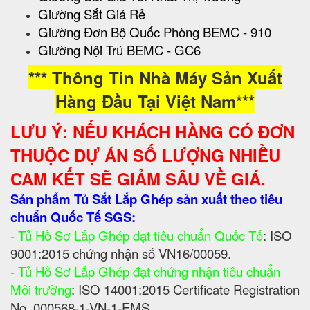
Giường Sắt Giá Rẻ
Giường Đơn Bộ Quốc Phòng BEMC - 910
Giường Nội Trú BEMC - GC6
*** Thông Tin Nhà Máy Sản Xuất
Hàng Đầu Tại Việt Nam***
LƯU Ý: NẾU KHÁCH HÀNG CÓ ĐƠN
THUỘC DỰ ÁN SỐ LƯỢNG NHIỀU
CAM KẾT SẼ GIẢM SÂU VỀ GIÁ.
Sản phẩm Tủ Sắt Lắp Ghép sản xuất theo tiêu
chuẩn Quốc Tế SGS:
-
Tủ Hồ Sơ Lắp Ghép đạt tiêu chuẩn Quốc Tế
: ISO
9001:2015 chứng nhận số VN16/00059.
-
Tủ Hồ Sơ Lắp Ghép đạt chứng nhận tiêu chuẩn
Môi trường
: ISO 14001:2015 Certificate Registration
No. 000568-1-VN-1-EMS