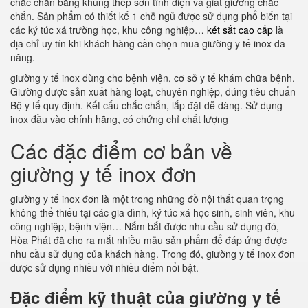
chắc chắn bằng khung thép sơn tĩnh điện và giát giường chắc
chắn. Sản phẩm có thiết kế 1 chỗ ngủ được sử dụng phổ biến tại
các ký túc xá trường học, khu công nghiệp…
két sắt cao cấp
là
địa chỉ uy tín khi khách hàng cần chọn mua giường y tế inox đa
năng.
giường y tế inox dùng cho bệnh viện, cơ sở y tế khám chữa bệnh.
Giường được sản xuất hàng loạt, chuyên nghiệp, đúng tiêu chuẩn
Bộ y tế quy định. Kết cấu chắc chắn, lắp đặt dễ dàng. Sử dụng
inox đầu vào chính hãng, có chứng chỉ chất lượng
Các đặc điểm cơ bản về
giường y tế inox đơn
giường y tế inox đơn là một trong những đồ nội thất quan trọng
không thể thiếu tại các gia đình, ký túc xá học sinh, sinh viên, khu
công nghiệp, bệnh viện… Nắm bắt được nhu cầu sử dụng đó,
Hòa Phát đã cho ra mắt nhiều mẫu sản phẩm để đáp ứng được
nhu cầu sử dụng của khách hàng. Trong đó, giường y tế inox đơn
được sử dụng nhiều với nhiều điểm nổi bật.
Đặc điểm kỹ thuật của giường y tế