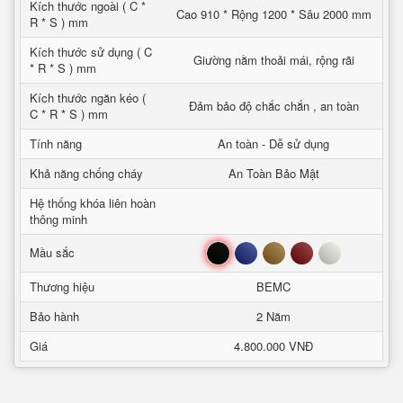
Kích thước ngoài ( C *
Cao 910 * Rộng 1200 * Sâu 2000 mm
R * S ) mm
Kích thước sử dụng ( C
Giường nằm thoải mái, rộng rãi
* R * S ) mm
Kích thước ngăn kéo (
Đảm bảo độ chắc chắn , an toàn
C * R * S ) mm
Tính năng
An toàn - Dễ sử dụng
Khả năng chống cháy
An Toàn Bảo Mật
Hệ thống khóa liên hoàn
thông minh
Đen
Xanh
Nâu
Đỏ
Trắng
Mầu sắc
Thương hiệu
BEMC
Bảo hành
2 Năm
Giá
4.800.000 VNĐ