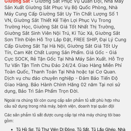
Giường Sắt
-
Giường Sắt Phục Vụ Quân Đội, Nhà Máy
Sản Xuất Giường Sắt Phục Vụ Bộ Quốc Phòng, Nhà
Máy Cung Cấp Giường Sắt Uy Tín Chất Lượng Số 1
VN, Giường Sắt Thiết Kế Tiện Lợi Phục Vụ Trong
Trường Học, Giường Sắt Giá Tốt Nhất Thị Trường,
Giường Sắt Sinh Viên Nội Trú, Kí Túc Xá, Giường Sắt
Sơn Tĩnh Điện Hỗ Trợ Lắp Đặt, FREE SHIP, Đại Lý Cung
Cấp Giường Sắt Tại Hà Nội, Giường Sắt Giá Tốt Uy
Tín, Cam Kêt Chất Lượng Sản Phẩm. Giá Gốc - Giá
Cực SOCK, Rẻ Tận Gốc Tại Nhà Máy Sản Xuất. Hỗ Trợ
Tư Vấn Tận Tình Chu Đáo 24/24. Giao Hàng Miễn Phí
Toàn Quốc, Thanh Toán Tại Nhà hoặc tại Cơ Quan.
Dịch vụ chu đáo chuyên nghiệp - Đảm Bảo Tiến Độ
Giao Hàng. Bảo Hành Chính Hãng 02 năm Tại nơi sử
dụng, Bảo Trì Sản Phẩm Trọn Đời.
Ngoài ra chúng tôi còn cung cấp sản phẩm tủ sắt phù hợp nhu
cầu sử dụng trong nhà máy, bệnh viện, doanh trại quân đội
Các sản phẩm tủ sắt được cung cấp tại nhà máy chúng tôi bao
gồm:
Tủ Hồ Sơ, Tủ Thư Viện Di Động, Tủ Sắt, Tủ Lắp Ghép. Nhà