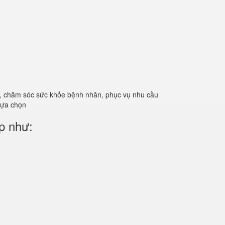
ản, chăm sóc sức khỏe bệnh nhân, phục vụ nhu cầu
 lựa chọn
p như: