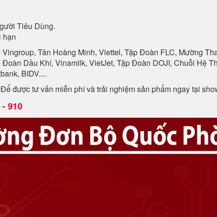
gười Tiêu Dùng.
i hạn
n
Vingroup, Tân Hoàng Minh, Viettel, Tập Đoàn FLC, Mường Than
p Đoàn Dầu Khí, Vinamilk, VietJet, Tập Đoàn DOJI, Chuỗi Hệ
ank, BIDV....
. Để được tư vấn miễn phí và trải nghiệm sản phẩm ngay tại sh
- 910