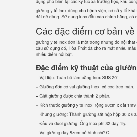
dụng phổ biến tại các ký túc xá trường học, khu c
giường y tế inox dùng cho bệnh viện, cơ sở y tế kh
đặt dễ dàng. Sử dụng inox đầu vào chính hãng, có 
Các đặc điểm cơ bản về 
giường y tế inox đơn là một trong những đồ nội thất
cầu sử dụng đó, Hòa Phát đã cho ra mắt nhiều mẫu
nhiều điểm nổi bật.
Đặc điểm kỹ thuật của giường
– Vật liệu: Toàn bộ làm bằng Inox SUS 201
– Giường đơn có vạt giường Inox, có cọc treo màn.
– Giát giường được chia thành 2 phần.
– Kích thước giường y tế inox: rộng 90cm x dài 1m9
– Khung giường: Thành giường sắt hộp hộp 30 x 60
– Đầu và đuôi giường: Ống inox phi 32 dày 1ly.
– Vạt giường dày 8zem bẻ hình chữ C.