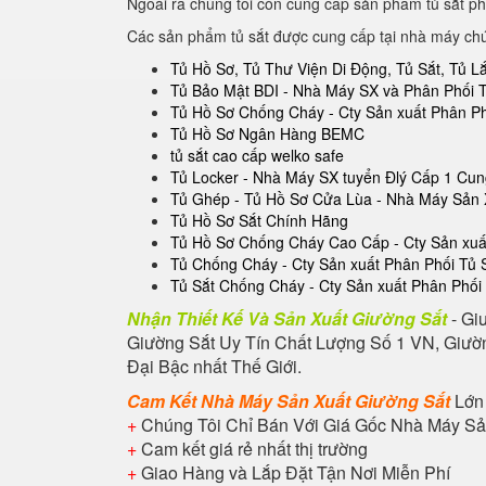
Ngoài ra chúng tôi còn cung cấp sản phẩm tủ sắt ph
Các sản phẩm tủ sắt được cung cấp tại nhà máy ch
Tủ Hồ Sơ, Tủ Thư Viện Di Động, Tủ Sắt, Tủ 
Tủ Bảo Mật BDI - Nhà Máy SX và Phân Phối 
Tủ Hồ Sơ Chống Cháy - Cty Sản xuất Phân P
Tủ Hồ Sơ Ngân Hàng BEMC
tủ sắt cao cấp welko safe
Tủ Locker - Nhà Máy SX tuyển Đlý Cấp 1 Cu
Tủ Ghép - Tủ Hồ Sơ Cửa Lùa - Nhà Máy Sản 
Tủ Hồ Sơ Sắt Chính Hãng
Tủ Hồ Sơ Chống Cháy Cao Cấp - Cty Sản xuất
Tủ Chống Cháy - Cty Sản xuất Phân Phối Tủ
Tủ Sắt Chống Cháy - Cty Sản xuất Phân Phối
Nhận Thiết Kế Và Sản Xuất Giường Sắt
- Gi
Giường Sắt Uy Tín Chất Lượng Số 1 VN, Giườn
Đại Bậc nhất Thế Giới.
Cam Kết Nhà Máy Sản Xuất Giường Sắt
Lớn
+
Chúng Tôi Chỉ Bán Với Giá Gốc Nhà Máy Sả
+
Cam kết giá rẻ nhất thị trường
+
Giao Hàng và Lắp Đặt Tận Nơi Miễn Phí