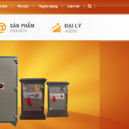
 két
Tin tức
Tuyển dụng
Liên hệ