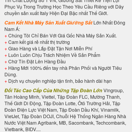
Tín Chất Lượng Số 1 VN, Giường Sắt Thiết Kế Tiện Lợi
Phục Vụ Trong Trường Học Theo Yêu Cầu Riêng với Dây
chuyền sản xuất Italy Hiện Đại Bậc nhất Thế Giới.
Cam Kết Nhà Máy Sản Xuất Giường Sắt
Lớn Nhất Đông
Nam Á:
+
Chúng Tôi Chỉ Bán Với Giá Gốc Nhà Máy Sản Xuất.
+
Cam kết giá rẻ nhất thị trường
+
Giao Hàng và Lắp Đặt Tận Nơi Miễn Phí
+
Luôn Luôn Chịu Trách Nhiệm Về Sản Phẩm
+
Chữ Tín Đặt Lên Hàng Đầu
+
Hàng Mới 100% đến tay nhà Phân Phối và Người Tiêu
Dùng.
+
Dịch vụ chuyên nghiệp tận tình, bảo hành dài hạn
Đối Tác Cao Cấp Của Những Tập Đoàn Lớn
Vingroup,
Tân Hoàng Minh, Viettel, Tập Đoàn FLC, Mường Thanh,
Thế Giới Di Động, Tập Đoàn Lotte, Ôtô Trường Hải, Tập
Đoàn Điện Lực Việt Nam, Tập Đoàn Dầu Khí, Vinamilk,
VietJet, Tập Đoàn DOJI, Chuỗi Hệ Thống Ngân Hàng Nhà
Nước Việt Nam Agribank, MB, Sacombank, Techcombank,
Vietbank, BIDV....