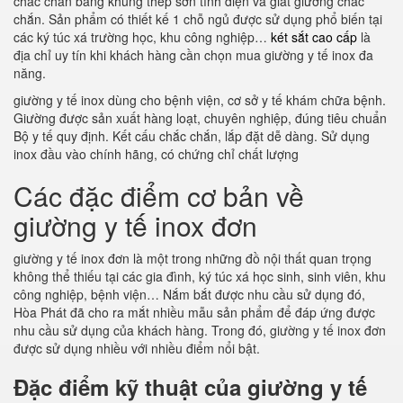
chắc chắn bằng khung thép sơn tĩnh điện và giát giường chắc
chắn. Sản phẩm có thiết kế 1 chỗ ngủ được sử dụng phổ biến tại
các ký túc xá trường học, khu công nghiệp…
két sắt cao cấp
là
địa chỉ uy tín khi khách hàng cần chọn mua giường y tế inox đa
năng.
giường y tế inox dùng cho bệnh viện, cơ sở y tế khám chữa bệnh.
Giường được sản xuất hàng loạt, chuyên nghiệp, đúng tiêu chuẩn
Bộ y tế quy định. Kết cấu chắc chắn, lắp đặt dễ dàng. Sử dụng
inox đầu vào chính hãng, có chứng chỉ chất lượng
Các đặc điểm cơ bản về
giường y tế inox đơn
giường y tế inox đơn là một trong những đồ nội thất quan trọng
không thể thiếu tại các gia đình, ký túc xá học sinh, sinh viên, khu
công nghiệp, bệnh viện… Nắm bắt được nhu cầu sử dụng đó,
Hòa Phát đã cho ra mắt nhiều mẫu sản phẩm để đáp ứng được
nhu cầu sử dụng của khách hàng. Trong đó, giường y tế inox đơn
được sử dụng nhiều với nhiều điểm nổi bật.
Đặc điểm kỹ thuật của giường y tế