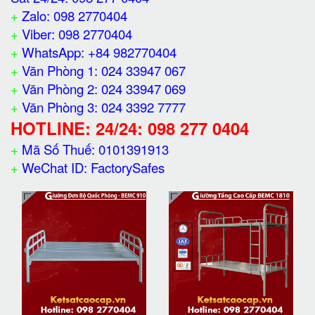
+
Zalo: 098 2770404
+
Viber: 098 2770404
+
WhatsApp: +84 982770404
+
Văn Phòng 1: 024 33947 067
+
Văn Phòng 2: 024 33947 069
+
Văn Phòng 3: 024 3392 7777
HOTLINE: 24/24: 098 277 0404
+
Mã Số Thuế: 0101391913
+
WeChat ID: FactorySafes