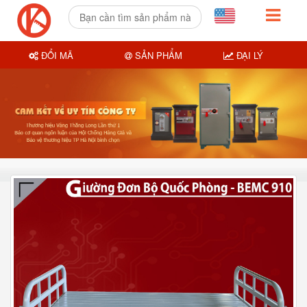
ĐỔI MÃ
SẢN PHẨM
ĐẠI LÝ