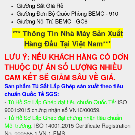
Giường Sắt Giá Rẻ
Giường Đơn Bộ Quốc Phòng BEMC - 910
Giường Nội Trú BEMC - GC6
*** Thông Tin Nhà Máy Sản Xuất
Hàng Đầu Tại Việt Nam***
LƯU Ý: NẾU KHÁCH HÀNG CÓ ĐƠN
THUỘC DỰ ÁN SỐ LƯỢNG NHIỀU
CAM KẾT SẼ GIẢM SÂU VỀ GIÁ.
Sản phẩm Tủ Sắt Lắp Ghép sản xuất theo tiêu
chuẩn Quốc Tế SGS:
-
Tủ Hồ Sơ Lắp Ghép đạt tiêu chuẩn Quốc Tế
: ISO
9001:2015 chứng nhận số VN16/00059.
-
Tủ Hồ Sơ Lắp Ghép đạt chứng nhận tiêu chuẩn
Môi trường
: ISO 14001:2015 Certificate Registration
No. 000568-1-VN-1-EMS