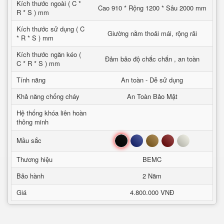
Kích thước ngoài ( C *
Cao 910 * Rộng 1200 * Sâu 2000 mm
R * S ) mm
Kích thước sử dụng ( C
Giường nằm thoải mái, rộng rãi
* R * S ) mm
Kích thước ngăn kéo (
Đảm bảo độ chắc chắn , an toàn
C * R * S ) mm
Tính năng
An toàn - Dễ sử dụng
Khả năng chống cháy
An Toàn Bảo Mật
Hệ thống khóa liên hoàn
thông minh
Đen
Xanh
Nâu
Đỏ
Trắng
Mầu sắc
Thương hiệu
BEMC
Bảo hành
2 Năm
Giá
4.800.000 VNĐ