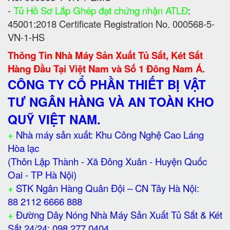
-
Tủ Hồ Sơ Lắp Ghép đạt chứng nhận ATLĐ
:
45001:2018 Certificate Registration No. 000568-5-
VN-1-HS
Thông Tin Nhà Máy Sản Xuất Tủ Sắt, Két Sắt
Hàng Đầu Tại Việt Nam và Số 1 Đông Nam Á.
CÔNG TY CỔ PHẦN THIẾT BỊ VẬT
TƯ NGÂN HÀNG VÀ AN TOÀN KHO
QUỸ VIỆT NAM.
+
Nhà máy sản xuất: Khu Công Nghệ Cao Láng
Hòa lạc
(Thôn Lập Thành - Xã Đông Xuân - Huyện Quốc
Oai - TP Hà Nội)
+
STK Ngân Hàng Quân Đội – CN Tây Hà Nội:
88 2112 6666 888
+
Đường Dây Nóng Nhà Máy Sản Xuất Tủ Sắt & Két
Sắt 24/24: 098 277 0404