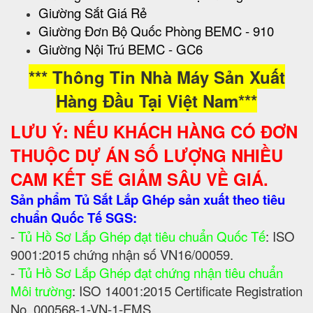
Giường Sắt Giá Rẻ
Giường Đơn Bộ Quốc Phòng BEMC - 910
Giường Nội Trú BEMC - GC6
*** Thông Tin Nhà Máy Sản Xuất
Hàng Đầu Tại Việt Nam***
LƯU Ý: NẾU KHÁCH HÀNG CÓ ĐƠN
THUỘC DỰ ÁN SỐ LƯỢNG NHIỀU
CAM KẾT SẼ GIẢM SÂU VỀ GIÁ.
Sản phẩm Tủ Sắt Lắp Ghép sản xuất theo tiêu
chuẩn Quốc Tế SGS:
-
Tủ Hồ Sơ Lắp Ghép đạt tiêu chuẩn Quốc Tế
: ISO
9001:2015 chứng nhận số VN16/00059.
-
Tủ Hồ Sơ Lắp Ghép đạt chứng nhận tiêu chuẩn
Môi trường
: ISO 14001:2015 Certificate Registration
No. 000568-1-VN-1-EMS