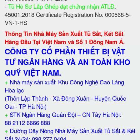
-
Tủ Hồ Sơ Lắp Ghép đạt chứng nhận ATLĐ
:
45001:2018 Certificate Registration No. 000568-5-
VN-1-HS
Thông Tin Nhà Máy Sản Xuất Tủ Sắt, Két Sắt
Hàng Đầu Tại Việt Nam và Số 1 Đông Nam Á.
CÔNG TY CỔ PHẦN THIẾT BỊ VẬT
TƯ NGÂN HÀNG VÀ AN TOÀN KHO
QUỸ VIỆT NAM.
+
Nhà máy sản xuất: Khu Công Nghệ Cao Láng
Hòa lạc
(Thôn Lập Thành - Xã Đông Xuân - Huyện Quốc
Oai - TP Hà Nội)
+
STK Ngân Hàng Quân Đội – CN Tây Hà Nội:
88 2112 6666 888
+
Đường Dây Nóng Nhà Máy Sản Xuất Tủ Sắt & Két
Sắt 24/24: 098 277 0404