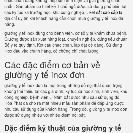
chắc chắn bằng khung thép sơn tĩnh điện và giát giường chắc
chắn. Sản phẩm có thiết kế 1 chỗ ngủ được sử dụng phổ biến tại
các ký túc xá trường học, khu công nghiệp…
két sắt cao cấp
là
địa chỉ uy tín khi khách hàng cần chọn mua giường y tế inox đa
năng.
giường y tế inox dùng cho bệnh viện, cơ sở y tế khám chữa bệnh.
Giường được sản xuất hàng loạt, chuyên nghiệp, đúng tiêu chuẩn
Bộ y tế quy định. Kết cấu chắc chắn, lắp đặt dễ dàng. Sử dụng
inox đầu vào chính hãng, có chứng chỉ chất lượng
Các đặc điểm cơ bản về
giường y tế inox đơn
giường y tế inox đơn là một trong những đồ nội thất quan trọng
không thể thiếu tại các gia đình, ký túc xá học sinh, sinh viên, khu
công nghiệp, bệnh viện… Nắm bắt được nhu cầu sử dụng đó,
Hòa Phát đã cho ra mắt nhiều mẫu sản phẩm để đáp ứng được
nhu cầu sử dụng của khách hàng. Trong đó, giường y tế inox đơn
được sử dụng nhiều với nhiều điểm nổi bật.
Đặc điểm kỹ thuật của giường y tế