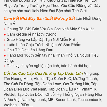
Tín Chất Lượng Số 1 VN, Giường Sắt Thiết Kế Tiện Lợi
Phục Vụ Trong Trường Học Theo Yêu Cầu Riêng với Dây
chuyền sản xuất Italy Hiện Đại Bậc nhất Thế Giới.
Cam Kết Nhà Máy Sản Xuất Giường Sắt
Lớn Nhất Đông
Nam Á:
+
Chúng Tôi Chỉ Bán Với Giá Gốc Nhà Máy Sản Xuất.
+
Cam kết giá rẻ nhất thị trường
+
Giao Hàng và Lắp Đặt Tận Nơi Miễn Phí
+
Luôn Luôn Chịu Trách Nhiệm Về Sản Phẩm
+
Chữ Tín Đặt Lên Hàng Đầu
+
Hàng Mới 100% đến tay nhà Phân Phối và Người Tiêu
Dùng.
+
Dịch vụ chuyên nghiệp tận tình, bảo hành dài hạn
Đối Tác Cao Cấp Của Những Tập Đoàn Lớn
Vingroup,
Tân Hoàng Minh, Viettel, Tập Đoàn FLC, Mường Thanh,
Thế Giới Di Động, Tập Đoàn Lotte, Ôtô Trường Hải, Tập
Đoàn Điện Lực Việt Nam, Tập Đoàn Dầu Khí, Vinamilk,
VietJet, Tập Đoàn DOJI, Chuỗi Hệ Thống Ngân Hàng Nhà
Nước Việt Nam Agribank, MB, Sacombank, Techcombank,
Vietbank, BIDV....