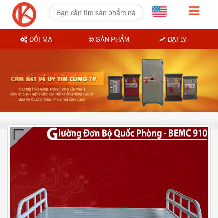
ĐỔI MÃ
SẢN PHẨM
ĐẠI LÝ