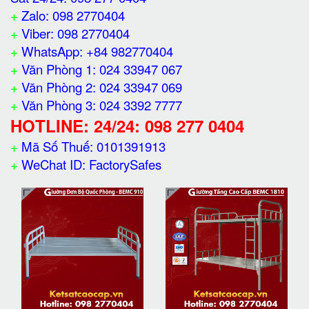
+
Zalo: 098 2770404
+
Viber: 098 2770404
+
WhatsApp: +84 982770404
+
Văn Phòng 1: 024 33947 067
+
Văn Phòng 2: 024 33947 069
+
Văn Phòng 3: 024 3392 7777
HOTLINE: 24/24: 098 277 0404
+
Mã Số Thuế: 0101391913
+
WeChat ID: FactorySafes