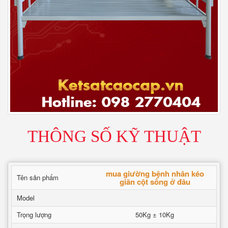
THÔNG SỐ KỸ THUẬT
mua giường bệnh nhân kéo
Tên sản phẩm
giãn cột sống ở đâu
Model
Trọng lượng
50Kg ± 10Kg