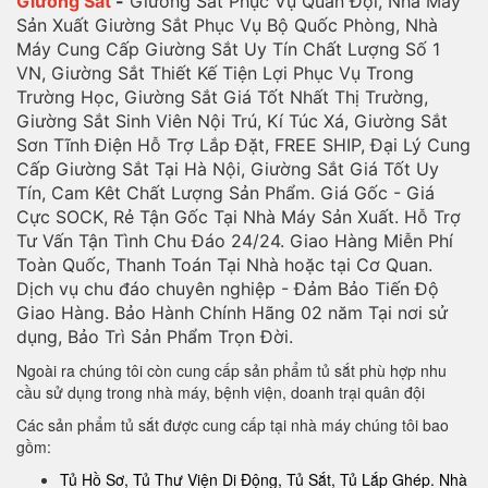
Giường Sắt
-
Giường Sắt Phục Vụ Quân Đội, Nhà Máy
Sản Xuất Giường Sắt Phục Vụ Bộ Quốc Phòng, Nhà
Máy Cung Cấp Giường Sắt Uy Tín Chất Lượng Số 1
VN, Giường Sắt Thiết Kế Tiện Lợi Phục Vụ Trong
Trường Học, Giường Sắt Giá Tốt Nhất Thị Trường,
Giường Sắt Sinh Viên Nội Trú, Kí Túc Xá, Giường Sắt
Sơn Tĩnh Điện Hỗ Trợ Lắp Đặt, FREE SHIP, Đại Lý Cung
Cấp Giường Sắt Tại Hà Nội, Giường Sắt Giá Tốt Uy
Tín, Cam Kêt Chất Lượng Sản Phẩm. Giá Gốc - Giá
Cực SOCK, Rẻ Tận Gốc Tại Nhà Máy Sản Xuất. Hỗ Trợ
Tư Vấn Tận Tình Chu Đáo 24/24. Giao Hàng Miễn Phí
Toàn Quốc, Thanh Toán Tại Nhà hoặc tại Cơ Quan.
Dịch vụ chu đáo chuyên nghiệp - Đảm Bảo Tiến Độ
Giao Hàng. Bảo Hành Chính Hãng 02 năm Tại nơi sử
dụng, Bảo Trì Sản Phẩm Trọn Đời.
Ngoài ra chúng tôi còn cung cấp sản phẩm tủ sắt phù hợp nhu
cầu sử dụng trong nhà máy, bệnh viện, doanh trại quân đội
Các sản phẩm tủ sắt được cung cấp tại nhà máy chúng tôi bao
gồm:
Tủ Hồ Sơ, Tủ Thư Viện Di Động, Tủ Sắt, Tủ Lắp Ghép. Nhà