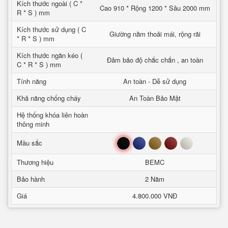
Kích thước ngoài ( C *
Cao 910 * Rộng 1200 * Sâu 2000 mm
R * S ) mm
Kích thước sử dụng ( C
Giường nằm thoải mái, rộng rãi
* R * S ) mm
Kích thước ngăn kéo (
Đảm bảo độ chắc chắn , an toàn
C * R * S ) mm
Tính năng
An toàn - Dễ sử dụng
Khả năng chống cháy
An Toàn Bảo Mật
Hệ thống khóa liên hoàn
thông minh
Đen
Xanh
Nâu
Đỏ
Trắng
Mầu sắc
Thương hiệu
BEMC
Bảo hành
2 Năm
Giá
4.800.000 VNĐ