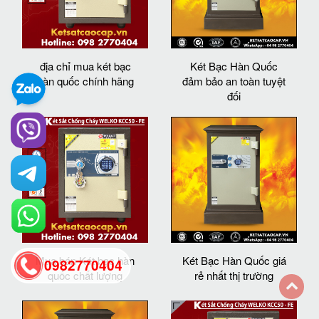
địa chỉ mua két bạc
Két Bạc Hàn Quốc
hàn quốc chính hãng
đảm bảo an toàn tuyệt
đối
Mua bán Két bạc hàn
Két Bạc Hàn Quốc giá
0982770404
quốc chất lượng
rẻ nhất thị trường
back