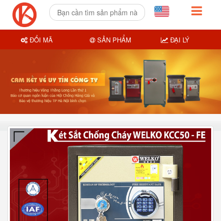
ĐỔI MÃ
SẢN PHẨM
ĐẠI LÝ