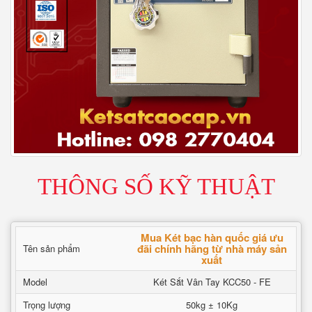
THÔNG SỐ KỸ THUẬT
Mua Két bạc hàn quốc giá ưu
đãi chính hãng từ nhà máy sản
Tên sản phẩm
xuất
Model
Két Sắt Vân Tay KCC50 - FE
Trọng lượng
50kg ± 10Kg