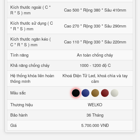
Kích thước ngoài ( C *
Cao 500 * Rộng 380 * Sâu 410mm
R * S ) mm
Kích thước sử dụng ( C
Cao 270 * Rộng 330 * Sâu 290mm
* R * S ) mm
Kích thước ngăn kéo (
Cao 110 * Rộng 330 * Sâu 220mm
C * R * S ) mm
Tính năng
An toàn chống cháy
Khả năng chống cháy
1000 - 1200 độ C
Hệ thống khóa liên hoàn
Khoá Điện Tử Led, khoá chìa và tay
thông minh
cầm
Đen
Xanh
Nâu
Đỏ
Trắng
Mầu sắc
Thương hiệu
WELKO
Bảo hành
36 Tháng
Giá
5.700.000 VNĐ