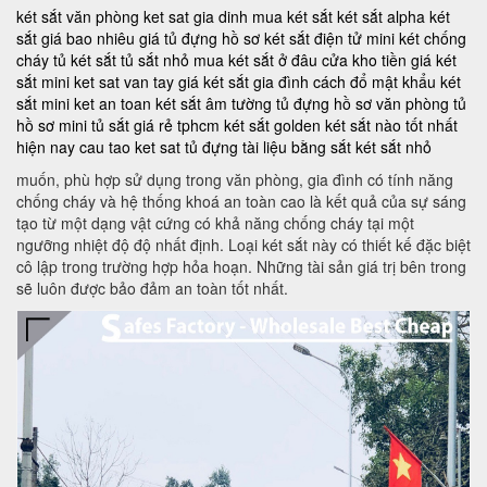
két sắt văn phòng
ket sat gia dinh
mua két sắt
két sắt alpha
két
sắt giá bao nhiêu
giá tủ đựng hồ sơ
két sắt điện tử mini
két chống
cháy
tủ két sắt
tủ sắt nhỏ
mua két sắt ở đâu
cửa kho tiền
giá két
sắt mini
ket sat van tay
giá két sắt gia đình
cách đổ mật khẩu két
sắt mini
ket an toan
két sắt âm tường
tủ đựng hồ sơ văn phòng
tủ
hồ sơ mini
tủ sắt giá rẻ tphcm
két sắt golden
két sắt nào tốt nhất
hiện nay
cau tao ket sat
tủ đựng tài liệu bằng sắt
két sắt nhỏ
muốn, phù hợp sử dụng trong văn phòng, gia đình có tính năng
chống cháy và hệ thống khoá an toàn cao là kết quả của sự sáng
tạo từ một dạng vật cứng có khả năng chống cháy tại một
ngưỡng nhiệt độ độ nhất định. Loại két sắt này có thiết kế đặc biệt
cô lập trong trường hợp hỏa hoạn. Những tài sản giá trị bên trong
sẽ luôn được bảo đảm an toàn tốt nhất.