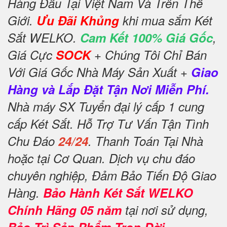
Hàng Đầu Tại Việt Nam Và Trên Thế
Giới.
Ưu Đãi Khủng
khi mua sắm Két
Sắt WELKO.
Cam Kết 100% Giá Gốc
,
Giá Cực
SOCK
+ Chúng Tôi Chỉ Bán
Với Giá Gốc Nhà Máy Sản Xuất +
Giao
Hàng và Lắp Đặt Tận Nơi Miễn Phí.
Nhà máy SX Tuyển đại lý cấp 1 cung
cấp Két Sắt. Hỗ Trợ Tư Vấn Tận Tình
Chu Đáo
24/24
. Thanh Toán Tại Nhà
hoặc tại Cơ Quan. Dịch vụ chu đáo
chuyên nghiệp, Đảm Bảo Tiến Độ Giao
Hàng.
Bảo Hành Két Sắt WELKO
Chính Hãng 05 năm
tại nơi sử dụng,
Bảo Trì Sản Phẩm Trọn Đời
.