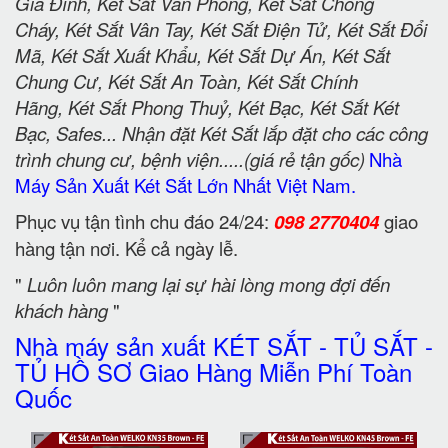
Gia Đình, Két Sắt Văn Phòng, Két Sắt Chống
Cháy, Két Sắt Vân Tay, Két Sắt Điện Tử, Két Sắt Đổi
Mã, Két Sắt Xuất Khẩu, Két Sắt Dự Án, Két Sắt
Chung Cư, Két Sắt An Toàn, Két Sắt Chính
Hãng, Két Sắt Phong Thuỷ, Két Bạc, Két Sắt Két
Bạc, Safes... Nhận đặt Két Sắt lắp đặt cho các công
trình chung cư, bệnh viện.....(giá rẻ tận gốc)
Nhà
Máy Sản Xuất Két Sắt Lớn Nhất Việt Nam.
Phục vụ tận tình chu đáo 24/24:
098 2770404
giao
hàng tận nơi. Kể cả ngày lễ.
"
Luôn luôn mang lại sự hài lòng mong đợi đến
khách hàng
"
Nhà máy sản xuất KÉT SẮT - TỦ SẮT -
TỦ HỒ SƠ Giao Hàng Miễn Phí Toàn
Quốc