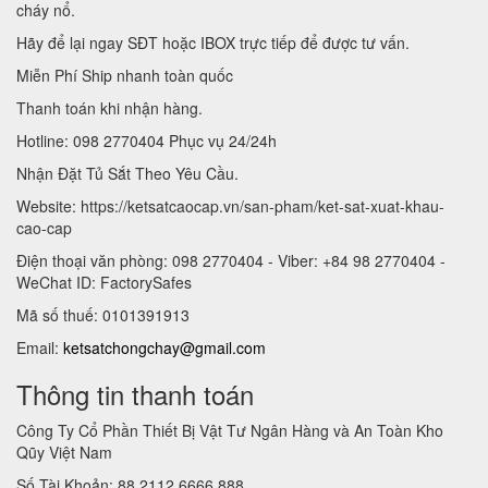
cháy nổ.
Hãy để lại ngay SĐT hoặc IBOX trực tiếp để được tư vấn.
Miễn Phí Ship nhanh toàn quốc
Thanh toán khi nhận hàng.
Hotline: 098 2770404 Phục vụ 24/24h
Nhận Đặt Tủ Sắt Theo Yêu Cầu.
Website: https://ketsatcaocap.vn/san-pham/ket-sat-xuat-khau-
cao-cap
Điện thoại văn phòng: 098 2770404 - Viber: +84 98 2770404 -
WeChat ID: FactorySafes
Mã số thuế: 0101391913
Email:
ketsatchongchay@gmail.com
Thông tin thanh toán
Công Ty Cổ Phần Thiết Bị Vật Tư Ngân Hàng và An Toàn Kho
Qũy Việt Nam
Số Tài Khoản: 88 2112 6666 888