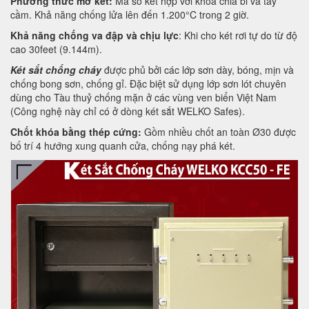
Phương thức mở két:
Mã số kết hợp với khoá chia bi và tay
cầm. Khả năng chống lửa lên đến 1.200°C trong 2 giờ.
Khả năng chống va đập và chịu lực
: Khi cho két rơi tự do từ độ
cao 30feet (9.144m).
Két sắt chống cháy
được phủ bởi các lớp sơn dày, bóng, mịn và
chống bong sơn, chống gỉ. Đặc biệt sử dụng lớp sơn lót chuyên
dùng cho Tàu thuỷ chống mặn ở các vùng ven biển Việt Nam
(Công nghệ này chỉ có ở dòng két sắt WELKO Safes).
Chốt khóa bằng thép cứng:
Gồm nhiều chốt an toàn Ø30 được
bố trí 4 hướng xung quanh cửa, chống nạy phá két.