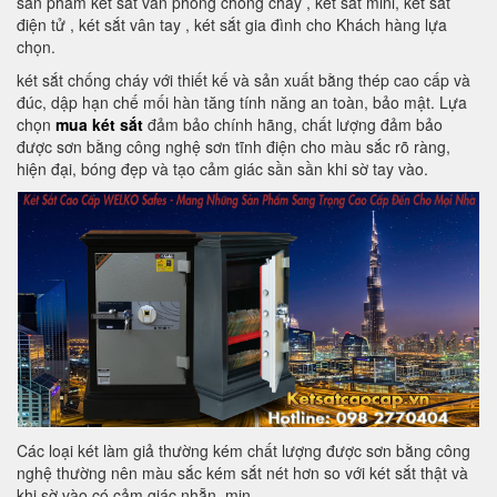
sản phẩm két sắt văn phòng chống cháy , két sắt mini, két sắt
điện tử , két sắt vân tay , két sắt gia đình cho Khách hàng lựa
chọn.
két sắt chống cháy với thiết kế và sản xuất bằng thép cao cấp và
đúc, dập hạn chế mối hàn tăng tính năng an toàn, bảo mật. Lựa
chọn
mua két sắt
đảm bảo chính hãng, chất lượng đảm bảo
được sơn bằng công nghệ sơn tĩnh điện cho màu sắc rõ ràng,
hiện đại, bóng đẹp và tạo cảm giác sần sần khi sờ tay vào.
Các loại két làm giả thường kém chất lượng được sơn bằng công
nghệ thường nên màu sắc kém sắt nét hơn so với két sắt thật và
khi sờ vào có cảm giác nhẵn, mịn.