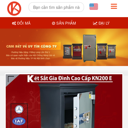
ĐỔI MÃ
SẢN PHẨM
ĐẠI LÝ