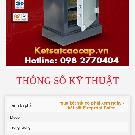
THÔNG SỐ KỸ THUẬT
mua két sắt có phải xem ngày -
Tên sản phẩm
két sắt Fireproof Safes
Model
Trọng lượng