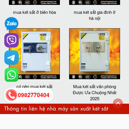
mua két sắt ở biên hòa
mua két sắt gia đình ở
hà nội
có nên mua két sắt
Mua két sắt văn phòng
không
Được Ưa Chuộng Nhất
0982770404
2025
back
to