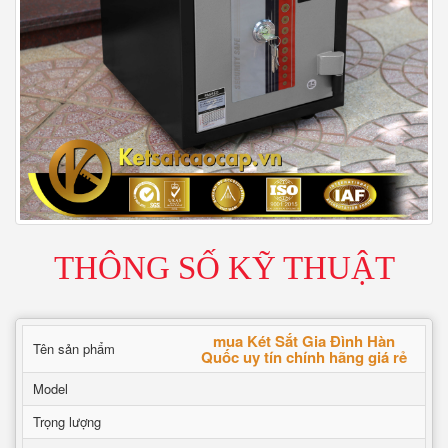
THÔNG SỐ KỸ THUẬT
mua Két Sắt Gia Đình Hàn
Tên sản phẩm
Quốc uy tín chính hãng giá rẻ
Model
Trọng lượng