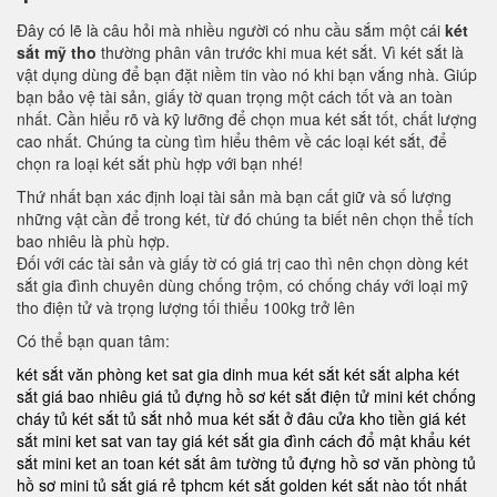
Đây có lẽ là câu hỏi mà nhiều người có nhu cầu sắm một cái
két
sắt mỹ tho
thường phân vân trước khi mua két sắt. Vì két sắt là
vật dụng dùng để bạn đặt niềm tin vào nó khi bạn vắng nhà. Giúp
bạn bảo vệ tài sản, giấy tờ quan trọng một cách tốt và an toàn
nhất. Cần hiểu rõ và kỹ lưỡng để chọn mua két sắt tốt, chất lượng
cao nhất. Chúng ta cùng tìm hiểu thêm về các loại két sắt, để
chọn ra loại két sắt phù hợp với bạn nhé!
Thứ nhất bạn xác định loại tài sản mà bạn cất giữ và số lượng
những vật cần để trong két, từ đó chúng ta biết nên chọn thể tích
bao nhiêu là phù hợp.
Đối với các tài sản và giấy tờ có giá trị cao thì nên chọn dòng két
sắt gia đình chuyên dùng chống trộm, có chống cháy với loại mỹ
tho điện tử và trọng lượng tối thiểu 100kg trở lên
Có thể bạn quan tâm:
két sắt văn phòng
ket sat gia dinh
mua két sắt
két sắt alpha
két
sắt giá bao nhiêu
giá tủ đựng hồ sơ
két sắt điện tử mini
két chống
cháy
tủ két sắt
tủ sắt nhỏ
mua két sắt ở đâu
cửa kho tiền
giá két
sắt mini
ket sat van tay
giá két sắt gia đình
cách đổ mật khẩu két
sắt mini
ket an toan
két sắt âm tường
tủ đựng hồ sơ văn phòng
tủ
hồ sơ mini
tủ sắt giá rẻ tphcm
két sắt golden
két sắt nào tốt nhất