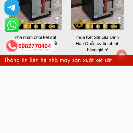
nhà phân phối két sắt
mua Két Sắt Gia Đình
gia đình hàn quốc xuất
Hàn Quốc uy tín chính
0982770404
khẩu chính hãng
hãng giá rẻ
back
to
top