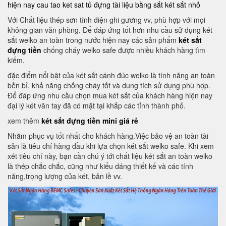
hiện nay
cau tao ket sat
tủ đựng tài liệu bằng sắt
két sắt nhỏ
Với Chất liệu thép sơn tĩnh điện ghi gương vv, phù hợp với mọi
không gian văn phòng. Để đáp ứng tốt hơn nhu cầu sử dụng két
sắt welko an toàn trong nước hiện nay các sản phẩm
két sắt
đựng tiền
chống cháy welko safe được nhiều khách hàng tìm
kiếm.
đặc điểm nổi bật của két sắt cánh đúc welko là tính năng an toàn
bền bỉ. khả năng chống cháy tốt và dung tích sử dụng phù hợp.
Để đáp ứng nhu cầu chọn mua két sắt của khách hàng hiện nay
đại lý két vân tay đã có mặt tại khắp các tỉnh thành phố.
xem thêm
két sắt đựng tiền mini giá rẻ
Nhằm phục vụ tốt nhất cho khách hàng.Việc bảo vệ an toàn tài
sản là tiêu chí hàng đầu khi lựa chọn két sắt welko safe. Khi xem
xét tiêu chí này, bạn cần chú ý tới chất liệu két sắt an toàn welko
là thép chắc chắc, cũng như kiểu dáng thiết kế và các tính
năng,trọng lượng của két, bản lề vv.