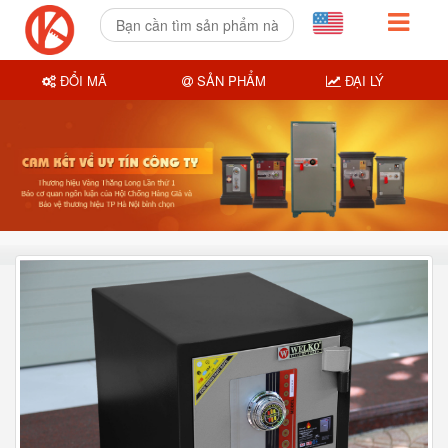
ĐỔI MÃ
SẢN PHẨM
ĐẠI LÝ