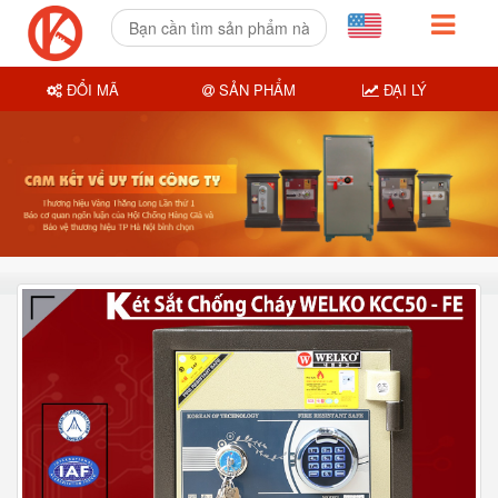
ĐỔI MÃ
SẢN PHẨM
ĐẠI LÝ