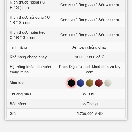
Kích thước ngoài ( C *
Cao 500 * Rộng 380 * Sâu 410mm
R * S ) mm
Kích thước sử dụng ( C
Cao 270 * Rộng 330 * Sâu 290mm
* R * S ) mm
Kích thước ngăn kéo (
Cao 110 * Rộng 330 * Sâu 220mm
C * R * S ) mm
Tính năng
An toàn chống cháy
Khả năng chống cháy
1000 - 1200 độ C
Hệ thống khóa liên hoàn
Khoá Điện Tử Led, khoá chìa và tay
thông minh
cầm
Đen
Xanh
Nâu
Đỏ
Trắng
Mầu sắc
Thương hiệu
WELKO
Bảo hành
36 Tháng
Giá
5.700.000 VNĐ