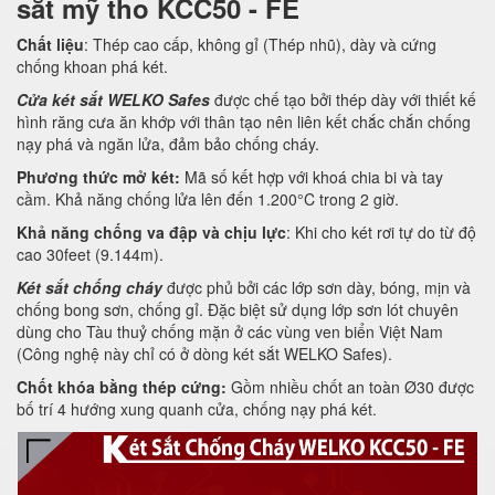
sắt mỹ tho KCC50 - FE
Chất liệu
: Thép cao cấp, không gỉ (Thép nhũ), dày và cứng
chống khoan phá két.
Cửa két sắt WELKO Safes
được chế tạo bởi thép dày với thiết kế
hình răng cưa ăn khớp với thân tạo nên liên kết chắc chắn chống
nạy phá và ngăn lửa, đảm bảo chống cháy.
Phương thức mở két:
Mã số kết hợp với khoá chia bi và tay
cầm. Khả năng chống lửa lên đến 1.200°C trong 2 giờ.
Khả năng chống va đập và chịu lực
: Khi cho két rơi tự do từ độ
cao 30feet (9.144m).
Két sắt chống cháy
được phủ bởi các lớp sơn dày, bóng, mịn và
chống bong sơn, chống gỉ. Đặc biệt sử dụng lớp sơn lót chuyên
dùng cho Tàu thuỷ chống mặn ở các vùng ven biển Việt Nam
(Công nghệ này chỉ có ở dòng két sắt WELKO Safes).
Chốt khóa bằng thép cứng:
Gồm nhiều chốt an toàn Ø30 được
bố trí 4 hướng xung quanh cửa, chống nạy phá két.