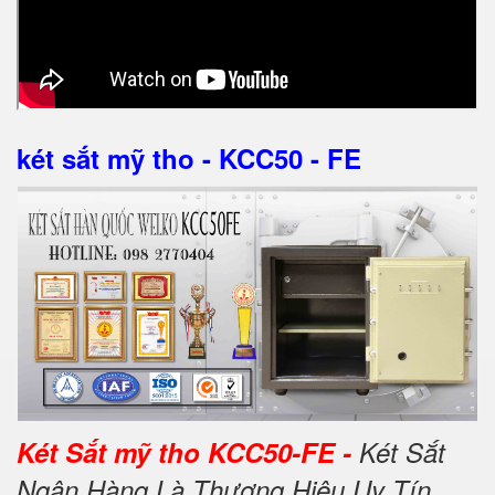
két sắt mỹ tho - KCC50 - FE
Két Sắt mỹ tho KCC50-FE -
Két Sắt
Ngân Hàng Là Thương Hiệu Uy Tín