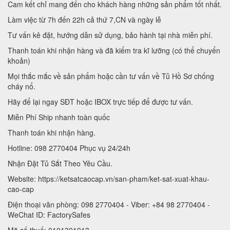
Cam kết chỉ mang đến cho khách hàng những sản phẩm tốt nhất.
Làm việc từ 7h đến 22h cả thứ 7,CN và ngày lễ
Tư vấn kê đặt, hướng dẫn sử dụng, bảo hành tại nhà miễn phí.
Thanh toán khi nhận hàng và đã kiểm tra kĩ lưỡng (có thể chuyển
khoản)
Mọi thắc mắc về sản phẩm hoặc cần tư vấn về Tủ Hồ Sơ chống
cháy nổ.
Hãy để lại ngay SĐT hoặc IBOX trực tiếp để được tư vấn.
Miễn Phí Ship nhanh toàn quốc
Thanh toán khi nhận hàng.
Hotline: 098 2770404 Phục vụ 24/24h
Nhận Đặt Tủ Sắt Theo Yêu Cầu.
Website: https://ketsatcaocap.vn/san-pham/ket-sat-xuat-khau-
cao-cap
Điện thoại văn phòng: 098 2770404 - Viber: +84 98 2770404 -
WeChat ID: FactorySafes
Mã số thuế: 0101391913