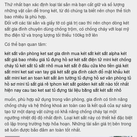
Thứ nhất bạn xác định loại tài sản mà bạn cất giữ và số lượng
những vật cần để trong két, từ đó chúng ta biết nên chọn thể tích
bao nhiêu là phù hợp.
Đối với các tài sản và giấy tờ có giá trị cao thì nên chọn dòng két
sắt gia đình chuyên dùng chống trộm, có chống cháy với loại mỹ
tho điện tử và trọng lượng tối thiểu 100kg trở lên
Có thể bạn quan tâm:
két sắt văn phòng
ket sat gia dinh
mua két sắt
két sắt alpha
két
sắt giá bao nhiêu
giá tủ đựng hồ sơ
két sắt điện tử mini
két chống
cháy
tủ két sắt
tủ sắt nhỏ
mua két sắt ở đâu
cửa kho tiền
giá két
sắt mini
ket sat van tay
giá két sắt gia đình
cách đổ mật khẩu két
sắt mini
ket an toan
két sắt âm tường
tủ đựng hồ sơ văn phòng
tủ
hồ sơ mini
tủ sắt giá rẻ tphcm
két sắt golden
két sắt nào tốt nhất
hiện nay
cau tao ket sat
tủ đựng tài liệu bằng sắt
két sắt nhỏ
muốn, phù hợp sử dụng trong văn phòng, gia đình có tính năng
chống cháy và hệ thống khoá an toàn cao là kết quả của sự sáng
tạo từ một dạng vật cứng có khả năng chống cháy tại một
ngưỡng nhiệt độ độ nhất định. Loại két sắt này có thiết kế đặc biệt
cô lập trong trường hợp hỏa hoạn. Những tài sản giá trị bên trong
sẽ luôn được bảo đảm an toàn tốt nhất.