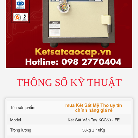
THÔNG SỐ KỸ THUẬT
mua Két Sắt Mỹ Tho uy tín
Tên sản phẩm
chính hãng giá rẻ
Model
Két Sắt Vân Tay KCC50 - FE
Trọng lượng
50kg ± 10Kg