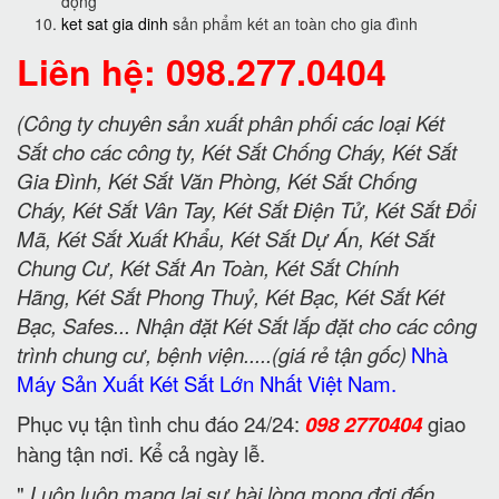
động
ket sat gia dinh
sản phẩm két an toàn cho gia đình
Liên hệ: 098.277.0404
(Công ty chuyên sản xuất phân phối các loại Két
Sắt cho các công ty, Két Sắt Chống Cháy, Két Sắt
Gia Đình, Két Sắt Văn Phòng, Két Sắt Chống
Cháy, Két Sắt Vân Tay, Két Sắt Điện Tử, Két Sắt Đổi
Mã, Két Sắt Xuất Khẩu, Két Sắt Dự Án, Két Sắt
Chung Cư, Két Sắt An Toàn, Két Sắt Chính
Hãng, Két Sắt Phong Thuỷ, Két Bạc, Két Sắt Két
Bạc, Safes... Nhận đặt Két Sắt lắp đặt cho các công
trình chung cư, bệnh viện.....(giá rẻ tận gốc)
Nhà
Máy Sản Xuất Két Sắt Lớn Nhất Việt Nam.
Phục vụ tận tình chu đáo 24/24:
098 2770404
giao
hàng tận nơi. Kể cả ngày lễ.
"
Luôn luôn mang lại sự hài lòng mong đợi đến