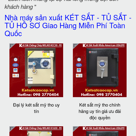
khách hàng
"
Nhà máy sản xuất KÉT SẮT - TỦ SẮT -
TỦ HỒ SƠ Giao Hàng Miễn Phí Toàn
Quốc
Đại lý két sắt mỹ tho uy
Két sắt mỹ tho chính
tín
hãng uy tín giá ưu đãi
độc quyền