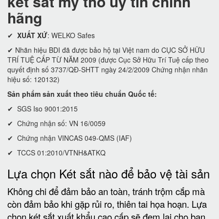
két sắt mỹ tho uy tín chính
hãng
✔
XUẤT XỨ
: WELKO Safes
✔ Nhãn hiệu BDI đã được bảo hộ tại Việt nam do CỤC SỞ HỮU
TRÍ TUỆ CẤP TỪ NĂM 2009 (được Cục Sở Hữu Trí Tuệ cấp theo
quyết định số 3737/QĐ-SHTT ngày 24/2/2009 Chứng nhận nhãn
hiệu số: 120132)
Sản phẩm sản xuất theo tiêu chuẩn Quốc tế:
✔ SGS Iso 9001:2015
✔ Chứng nhận số: VN 16/0059
✔ Chứng nhận VINCAS 049-QMS (IAF)
✔ TCCS 01:2010/VTNH&ATKQ
Lựa chọn Két sắt nào để bảo vệ tài sản
Không chi để đảm bảo an toàn, tránh trộm cắp mà
còn đảm bảo khi gặp rủi ro, thiên tai họa hoạn. Lựa
chọn két sắt xuất khẩu cao cấp sẽ đem lại cho bạn