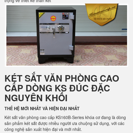
trọng về thiết kế thân két
KÉT SẮT VĂN PHÒNG CAO
CẤP DÒNG KS ĐÚC ĐẶC
NGUYÊN KHỐI
THẾ HỆ MỚI NHẤT VÀ HIỆN ĐẠI NHẤT
Két sắt văn phòng cao cấp KS160B-Series khóa cơ đang là dòng
sản phẩm két sắt được nhiều người ưa chuộng sử dụng, với các
công nghệ sản xuất hiện đại và mới nhất.