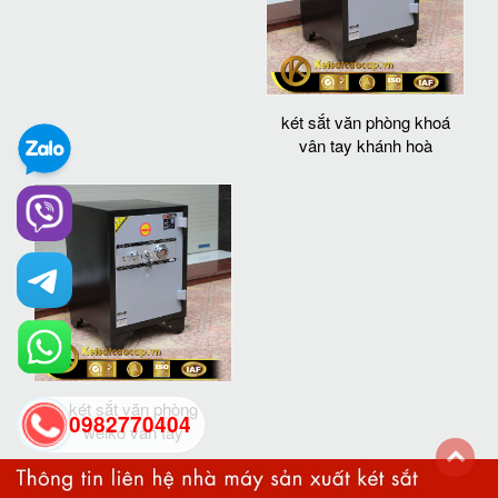
két sắt văn phòng khoá
vân tay khánh hoà
két sắt văn phòng
0982770404
welko vân tay
back