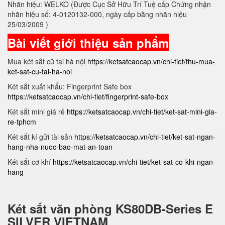
Nhãn hiệu: WELKO (Được Cục Sở Hữu Trí Tuệ cấp Chứng nhận
nhãn hiệu số: 4-0120132-000, ngày cấp bằng nhãn hiệu
25/03/2009 )
Bài viết giới thiệu sản phẩm
Mua két sắt cũ tại hà nội
https://ketsatcaocap.vn/chi-tiet/thu-mua-
ket-sat-cu-tai-ha-noi
Két sắt xuất khẩu: Fingerprint Safe box
https://ketsatcaocap.vn/chi-tiet/fingerprint-safe-box
Két sắt mini giá rẻ
https://ketsatcaocap.vn/chi-tiet/ket-sat-mini-gia-
re-tphcm
Két sắt kí gửi tài sản
https://ketsatcaocap.vn/chi-tiet/ket-sat-ngan-
hang-nha-nuoc-bao-mat-an-toan
Két sắt cơ khí
https://ketsatcaocap.vn/chi-tiet/ket-sat-co-khi-ngan-
hang
Két sắt văn phòng KS80DB-Series E
SILVER VIETNAM