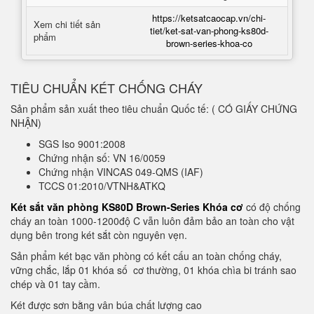
https://ketsatcaocap.vn/chi-
Xem chi tiết sản
tiet/ket-sat-van-phong-ks80d-
phẩm
brown-series-khoa-co
TIÊU CHUẨN KÉT CHỐNG CHÁY
Sản phẩm sản xuất theo tiêu chuẩn Quốc tế: ( CÓ GIẤY CHỨNG
NHẬN)
SGS Iso 9001:2008
Chứng nhận số: VN 16/0059
Chứng nhận VINCAS 049-QMS (IAF)
TCCS 01:2010/VTNH&ATKQ
Két sắt văn phòng KS80D Brown-Series Khóa cơ
có độ chống
cháy an toàn 1000-1200độ C vẫn luôn đảm bảo an toàn cho vật
dụng bên trong két sắt còn nguyên vẹn.
Sản phẩm két bạc văn phòng có kết cấu an toàn chống cháy,
vững chắc, lắp 01 khóa số cơ thường, 01 khóa chìa bi tránh sao
chép và 01 tay cầm.
Két được sơn bằng vân búa chất lượng cao