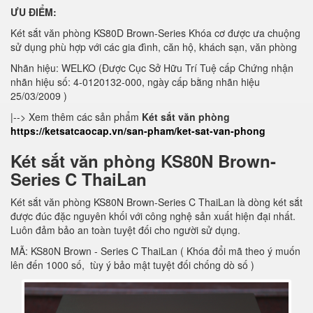
ƯU ĐIỂM:
Két sắt văn phòng KS80D Brown-Series Khóa cơ được ưa chuộng
sử dụng phù hợp với các gia đình, căn hộ, khách sạn, văn phòng
Nhãn hiệu: WELKO (Được Cục Sở Hữu Trí Tuệ cấp Chứng nhận
nhãn hiệu số: 4-0120132-000, ngày cấp bằng nhãn hiệu
25/03/2009 )
|--> Xem thêm các sản phẩm
Két sắt văn phòng
https://ketsatcaocap.vn/san-pham/ket-sat-van-phong
Két sắt văn phòng KS80N Brown-
Series C ThaiLan
Két sắt văn phòng KS80N Brown-Series C ThaiLan là dòng két sắt
được đúc đặc nguyên khối với công nghệ sản xuất hiện đại nhất.
Luôn đảm bảo an toàn tuyệt đối cho người sử dụng.
MÃ: KS80N Brown - Series C ThaiLan ( Khóa đổi mã theo ý muốn
lên đến 1000 số, tùy ý bảo mật tuyệt đối chống dò số )