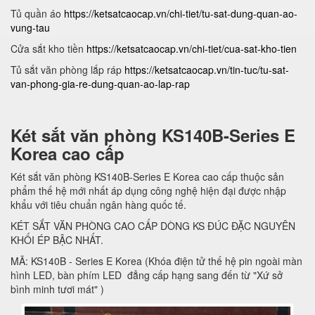
Tủ quần áo
https://ketsatcaocap.vn/chi-tiet/tu-sat-dung-quan-ao-
vung-tau
Cửa sắt kho tiền
https://ketsatcaocap.vn/chi-tiet/cua-sat-kho-tien
Tủ sắt văn phòng lắp ráp
https://ketsatcaocap.vn/tin-tuc/tu-sat-
van-phong-gia-re-dung-quan-ao-lap-rap
Két sắt văn phòng KS140B-Series E
Korea cao cấp
Két sắt văn phòng KS140B-Series E Korea cao cấp thuộc sản
phẩm thế hệ mới nhất áp dụng công nghệ hiện đại được nhập
khẩu với tiêu chuẩn ngân hàng quốc tế.
KÉT SẮT VĂN PHÒNG CAO CẤP DÒNG KS ĐÚC ĐẶC NGUYÊN
KHỐI ÉP BẬC NHẤT.
MÃ: KS140B - Series E Korea (Khóa điện tử thế hệ pin ngoài màn
hình LED, bàn phím LED đẳng cấp hạng sang đến từ "Xứ sở
bình minh tươi mát" )