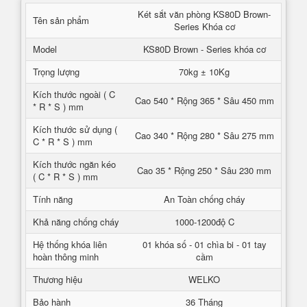
Két sắt văn phòng KS80D Brown-
Tên sản phẩm
Series Khóa cơ
Model
KS80D Brown - Series khóa cơ
Trọng lượng
70kg ± 10Kg
Kích thước ngoài ( C
Cao 540 * Rộng 365 * Sâu 450 mm
* R * S ) mm
Kích thước sử dụng (
Cao 340 * Rộng 280 * Sâu 275 mm
C * R * S ) mm
Kích thước ngăn kéo
Cao 35 * Rộng 250 * Sâu 230 mm
( C * R * S ) mm
Tính năng
An Toàn chống cháy
Khả năng chống cháy
1000-1200độ C
Hệ thống khóa liên
01 khóa số - 01 chìa bi - 01 tay
hoàn thông minh
cầm
Thương hiệu
WELKO
Bảo hành
36 Tháng