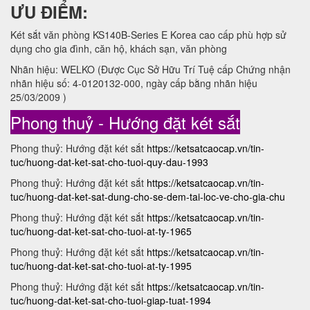
ƯU ĐIỂM:
Két sắt văn phòng KS140B-Series E Korea cao cấp phù hợp sử
dụng cho gia đình, căn hộ, khách sạn, văn phòng
Nhãn hiệu: WELKO (Được Cục Sở Hữu Trí Tuệ cấp Chứng nhận
nhãn hiệu số: 4-0120132-000, ngày cấp bằng nhãn hiệu
25/03/2009 )
Phong thuỷ - Hướng đặt két sắt
Phong thuỷ: Hướng đặt két sắt
https://ketsatcaocap.vn/tin-
tuc/huong-dat-ket-sat-cho-tuoi-quy-dau-1993
Phong thuỷ: Hướng đặt két sắt
https://ketsatcaocap.vn/tin-
tuc/huong-dat-ket-sat-dung-cho-se-dem-tai-loc-ve-cho-gia-chu
Phong thuỷ: Hướng đặt két sắt
https://ketsatcaocap.vn/tin-
tuc/huong-dat-ket-sat-cho-tuoi-at-ty-1965
Phong thuỷ: Hướng đặt két sắt
https://ketsatcaocap.vn/tin-
tuc/huong-dat-ket-sat-cho-tuoi-at-ty-1995
Phong thuỷ: Hướng đặt két sắt
https://ketsatcaocap.vn/tin-
tuc/huong-dat-ket-sat-cho-tuoi-giap-tuat-1994