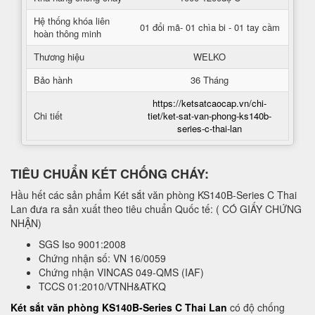
Hệ thống khóa liên
01 đổi mã- 01 chìa bi - 01 tay cầm
hoàn thông minh
Thương hiệu
WELKO
Bảo hành
36 Tháng
https://ketsatcaocap.vn/chi-
Chi tiết
tiet/ket-sat-van-phong-ks140b-
series-c-thai-lan
TIÊU CHUẨN KÉT CHỐNG CHÁY:
Hầu hết các sản phẩm Két sắt văn phòng KS140B-Series C Thai
Lan đưa ra sản xuất theo tiêu chuẩn Quốc tế: ( CÓ GIẤY CHỨNG
NHẬN)
SGS Iso 9001:2008
Chứng nhận số: VN 16/0059
Chứng nhận VINCAS 049-QMS (IAF)
TCCS 01:2010/VTNH&ATKQ
Két sắt văn phòng KS140B-Series C Thai Lan
có độ chống