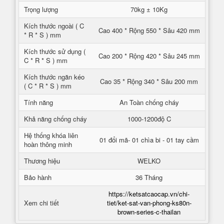
Trọng lượng
70kg ± 10Kg
Kích thước ngoài ( C
Cao 400 * Rộng 550 * Sâu 420 mm
* R * S ) mm
Kích thước sử dụng (
Cao 200 * Rộng 420 * Sâu 245 mm
C * R * S ) mm
Kích thước ngăn kéo
Cao 35 * Rộng 340 * Sâu 200 mm
( C * R * S ) mm
Tính năng
An Toàn chống cháy
Khả năng chống cháy
1000-1200độ C
Hệ thống khóa liên
01 đổi mã- 01 chìa bi - 01 tay cầm
hoàn thông minh
Thương hiệu
WELKO
Bảo hành
36 Tháng
https://ketsatcaocap.vn/chi-
Xem chi tiết
tiet/ket-sat-van-phong-ks80n-
brown-series-c-thailan