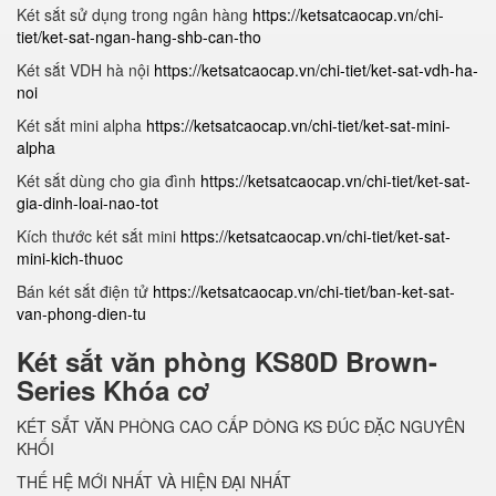
Két sắt sử dụng trong ngân hàng
https://ketsatcaocap.vn/chi-
tiet/ket-sat-ngan-hang-shb-can-tho
Két sắt VDH hà nội
https://ketsatcaocap.vn/chi-tiet/ket-sat-vdh-ha-
noi
Két sắt mini alpha
https://ketsatcaocap.vn/chi-tiet/ket-sat-mini-
alpha
Két sắt dùng cho gia đình
https://ketsatcaocap.vn/chi-tiet/ket-sat-
gia-dinh-loai-nao-tot
Kích thước két sắt mini
https://ketsatcaocap.vn/chi-tiet/ket-sat-
mini-kich-thuoc
Bán két sắt điện tử
https://ketsatcaocap.vn/chi-tiet/ban-ket-sat-
van-phong-dien-tu
Két sắt văn phòng KS80D Brown-
Series Khóa cơ
KÉT SẮT VĂN PHÒNG CAO CẤP DÒNG KS ĐÚC ĐẶC NGUYÊN
KHỐI
THẾ HỆ MỚI NHẤT VÀ HIỆN ĐẠI NHẤT