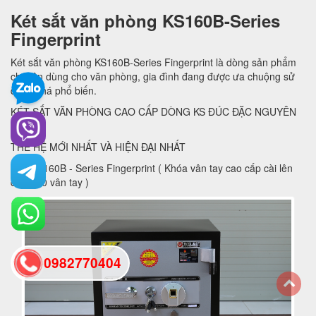
Két sắt văn phòng KS160B-Series
Fingerprint
Két sắt văn phòng KS160B-Series Fingerprint là dòng sản phẩm
chuyên dùng cho văn phòng, gia đình đang được ưa chuộng sử
dụng khá phổ biến.
KÉT SẮT VĂN PHÒNG CAO CẤP DÒNG KS ĐÚC ĐẶC NGUYÊN
KHỐI
THẾ HỆ MỚI NHẤT VÀ HIỆN ĐẠI NHẤT
MÃ: KS160B - Series Fingerprint ( Khóa vân tay cao cấp cài lên
đến 100 vân tay )
0982770404
back