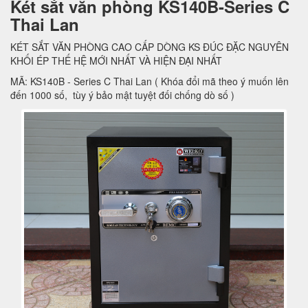
Két sắt văn phòng KS140B-Series C
Thai Lan
KÉT SẮT VĂN PHÒNG CAO CẤP DÒNG KS ĐÚC ĐẶC NGUYÊN
KHỐI ÉP THẾ HỆ MỚI NHẤT VÀ HIỆN ĐẠI NHẤT
MÃ: KS140B - Series C Thai Lan ( Khóa đổi mã theo ý muốn lên
đến 1000 số, tùy ý bảo mật tuyệt đối chống dò số )