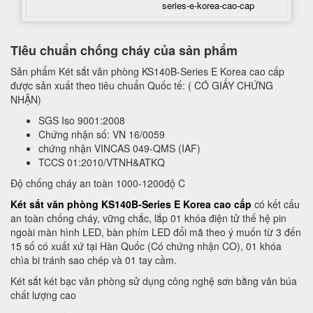
series-e-korea-cao-cap
Tiêu chuẩn chống cháy của sản phẩm
Sản phẩm Két sắt văn phòng KS140B-Series E Korea cao cấp
được sản xuất theo tiêu chuẩn Quốc tế: ( CÓ GIẤY CHỨNG
NHẬN)
SGS Iso 9001:2008
Chứng nhận số: VN 16/0059
chứng nhận VINCAS 049-QMS (IAF)
TCCS 01:2010/VTNH&ATKQ
Độ chống cháy an toàn 1000-1200độ C
Két sắt văn phòng KS140B-Series E Korea cao cấp
có kết cấu
an toàn chống cháy, vững chắc, lắp 01 khóa điện tử thế hệ pin
ngoài màn hình LED, bàn phím LED đổi mã theo ý muốn từ 3 đến
15 số có xuất xứ tại Hàn Quốc (Có chứng nhận CO), 01 khóa
chìa bi tránh sao chép và 01 tay cầm.
Két sắt két bạc văn phòng sử dụng công nghệ sơn bằng vân búa
chất lượng cao