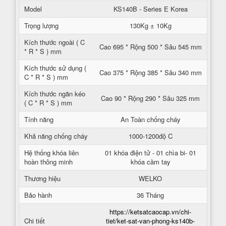
Model
KS140B - Series E Korea
Trọng lượng
130Kg ± 10Kg
Kích thước ngoài ( C
Cao 695 * Rộng 500 * Sâu 545 mm
* R * S ) mm
Kích thước sử dụng (
Cao 375 * Rộng 385 * Sâu 340 mm
C * R * S ) mm
Kích thước ngăn kéo
Cao 90 * Rộng 290 * Sâu 325 mm
( C * R * S ) mm
Tính năng
An Toàn chống cháy
Khả năng chống cháy
1000-1200độ C
Hệ thống khóa liên
01 khóa điện tử - 01 chìa bi- 01
hoàn thông minh
khóa cầm tay
Thương hiệu
WELKO
Bảo hành
36 Tháng
https://ketsatcaocap.vn/chi-
Chi tiết
tiet/ket-sat-van-phong-ks140b-