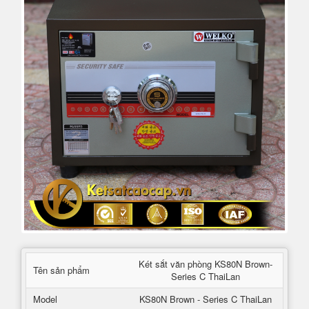
Két sắt văn phòng KS80N Brown-
Tên sản phẩm
Series C ThaiLan
Model
KS80N Brown - Series C ThaiLan