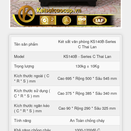
Két sắt văn phòng KS140B-Series
Tên sản phẩm
C Thai Lan
Model
KS140B - Series C Thai Lan
Trọng lượng
130kg ± 10Kg
Kích thước ngoài ( C
Cao 695 * Rộng 500 * Sâu 545 mm
* R * S ) mm
Kích thước sử dụng (
Cao 375 * Rộng 385 * Sâu 340 mm
C * R * S ) mm
Kích thước ngăn kéo
Cao 90 * Rộng 290 * Sâu 325 mm
( C * R * S ) mm
Tính năng
An Toàn chống cháy
Khả năng chống cháy
1000-1200độ C