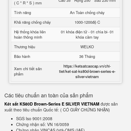
Cao 35 * Rộng 250 * Sâu 230 mm
( C * R * S ) mm
Tính năng
An Toàn chống cháy
Khả năng chống cháy
1000-1200độ C
Hệ thống khóa liên
01 khóa điện tử - 01 chìa bi- 01
hoàn thông minh
khóa cầm tay
Thương hiệu
WELKO
Bảo hành
36 Tháng
https://ketsatcaocap.vn/chi-
Xem chi tiết sản
tiet/ket-sat-ks80d-brown-series-e-
phẩm
silver-vietnam
Các tiêu chuẩn an toàn của sản phẩm
Két sắt KS80D Brown-Series E SILVER VIETNAM
được sản
xuất theo tiêu chuẩn Quốc tế: ( CÓ GIẤY CHỨNG NHẬN)
SGS Iso 9001:2008
Chứng nhận số: VN 16/0059
Chứng nhận VINCAS 049-QMS (IAF)