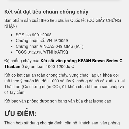
Két sắt đạt tiêu chuẩn chống cháy
Sản phẩm sản xuất theo tiêu chuẩn Quốc tế: (CÓ GIẤY CHỨNG
NHẬN)
SGS Iso 9001:2008
Chứng nhận số: VN 16/0059
Chứng nhận VINCAS 049-QMS (IAF)
TCCS 01:2010/VTNH&ATKQ
Độ chống cháy của
Két sắt văn phòng KS80N Brown-Series C
ThaiLan
ở độ an toàn 1000-1200độ C
Két có kết cấu an toàn chống cháy, vững chắc, lắp 01 khóa đổi
mã theo ý muốn lên đến 1000 số tùy ý, chống dò số có xuất xứ tại
Thái Lan (Có chứng nhận CO), 01 khóa chìa bi tránh sao chép và
01 tay cầm.
Két bạc văn phòng được sơn bằng vân búa chất lượng cao
ƯU ĐIỂM:
Thích hợp sử dụng cho gia đình, căn hộ, khách sạn, văn phòng