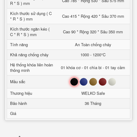
Cao 785 * Rộng 530 * Sâu 575 mm
R * S ) mm
Kích thước sử dụng ( C
Cao 415 * Rộng 420 * Sâu 370 mm
* R * S ) mm
Kích thước ngăn kéo (
Cao 90 * Rộng 320 * Sâu 350 mm
C * R * S ) mm
Tính năng
An Toàn chống cháy
Khả năng chống cháy
1000 - 1200°C
Hệ thống khóa liên hoàn
01 khóa cơ - 01 chìa bi - 01 tay cầm
thông minh
Đen
Xanh
Nâu
Đỏ
Trắng
Mầu sắc
Thương hiệu
WELKO Safe
Bảo hành
36 Tháng
Giá