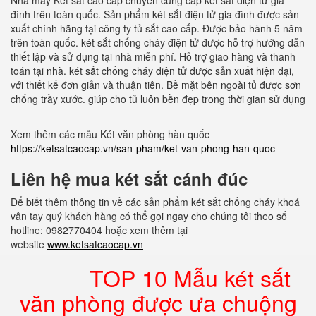
Nhà máy Két sắt cao cấp chuyên cung cấp két sắt điện tử gia
đình trên toàn quốc. Sản phẩm két sắt điện tử gia đình được sản
xuất chính hãng tại công ty tủ sắt cao cấp. Được bảo hành 5 năm
trên toàn quốc. két sắt chống cháy điện tử được hỗ trợ hướng dẫn
thiết lập và sử dụng tại nhà miễn phí. Hỗ trợ giao hàng và thanh
toán tại nhà. két sắt chống cháy điện tử được sản xuất hiện đại,
với thiết kế đơn giản và thuận tiên. Bề mặt bên ngoài tủ được sơn
chống trầy xước. giúp cho tủ luôn bền đẹp trong thời gian sử dụng
Xem thêm các mẫu Két văn phòng hàn quốc
https://ketsatcaocap.vn/san-pham/ket-van-phong-han-quoc
Liên hệ mua két sắt cánh đúc
Để biết thêm thông tin về các sản phẩm két sắt chống cháy khoá
vân tay quý khách hàng có thể gọi ngay cho chúng tôi theo số
hotline: 0982770404 hoặc xem thêm tại
website
www.ketsatcaocap.vn
TOP 10 Mẫu két sắt
văn phòng được ưa chuộng