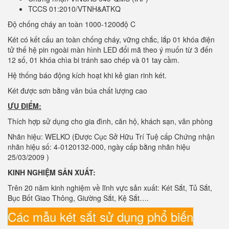
TCCS 01:2010/VTNH&ATKQ
Độ chống cháy an toàn 1000-1200độ C
Két có kết cấu an toàn chống cháy, vững chắc, lắp 01 khóa điện
tử thế hệ pin ngoài màn hình LED đổi mã theo ý muốn từ 3 đến
12 số, 01 khóa chìa bi tránh sao chép và 01 tay cầm.
Hệ thống báo động kích hoạt khi kẻ gian rinh két.
Két được sơn bằng vân búa chất lượng cao
ƯU ĐIỂM:
Thích hợp sử dụng cho gia đình, căn hộ, khách sạn, văn phòng
Nhãn hiệu: WELKO (Được Cục Sở Hữu Trí Tuệ cấp Chứng nhận
nhãn hiệu số: 4-0120132-000, ngày cấp bằng nhãn hiệu
25/03/2009 )
KINH NGHIỆM SẢN XUẤT:
Trên 20 năm kinh nghiệm về lĩnh vực sản xuất: Két Sắt, Tủ Sắt,
Bục Bốt Giao Thông, Giường Sắt, Kệ Sắt….
Các mẫu két sắt sử dụng phổ biến