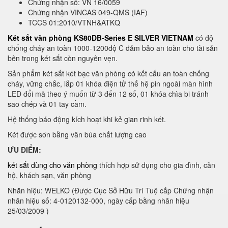
Chứng nhận số: VN 16/0059
Chứng nhận VINCAS 049-QMS (IAF)
TCCS 01:2010/VTNH&ATKQ
Két sắt văn phòng KS80DB-Series E SILVER VIETNAM
có độ
chống cháy an toàn 1000-1200độ C đảm bảo an toàn cho tài sản
bên trong két sắt còn nguyên vẹn.
Sản phẩm két sắt két bạc văn phòng có kết cấu an toàn chống
cháy, vững chắc, lắp 01 khóa điện tử thế hệ pin ngoài màn hình
LED đổi mã theo ý muốn từ 3 đến 12 số, 01 khóa chìa bi tránh
sao chép và 01 tay cầm.
Hệ thống báo động kích hoạt khi kẻ gian rinh két.
Két được sơn bằng vân búa chất lượng cao
ƯU ĐIỂM:
két sắt dùng cho văn phòng
thích hợp sử dụng cho gia đình, căn
hộ, khách sạn, văn phòng
Nhãn hiệu: WELKO (Được Cục Sở Hữu Trí Tuệ cấp Chứng nhận
nhãn hiệu số: 4-0120132-000, ngày cấp bằng nhãn hiệu
25/03/2009 )