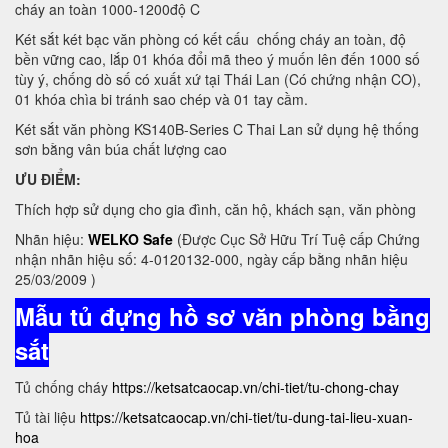
cháy an toàn 1000-1200độ C
Két sắt két bạc văn phòng có kết cấu chống cháy an toàn, độ
bền vững cao, lắp 01 khóa đổi mã theo ý muốn lên đến 1000 số
tùy ý, chống dò số có xuất xứ tại Thái Lan (Có chứng nhận CO),
01 khóa chìa bi tránh sao chép và 01 tay cầm.
Két sắt văn phòng KS140B-Series C Thai Lan sử dụng hệ thống
sơn bằng vân búa chất lượng cao
ƯU ĐIỂM:
Thích hợp sử dụng cho gia đình, căn hộ, khách sạn, văn phòng
Nhãn hiệu:
WELKO Safe
(Được Cục Sở Hữu Trí Tuệ cấp Chứng
nhận nhãn hiệu số: 4-0120132-000, ngày cấp bằng nhãn hiệu
25/03/2009 )
Mẫu tủ đựng hồ sơ văn phòng bằng
sắt
Tủ chống cháy
https://ketsatcaocap.vn/chi-tiet/tu-chong-chay
Tủ tài liệu
https://ketsatcaocap.vn/chi-tiet/tu-dung-tai-lieu-xuan-
hoa