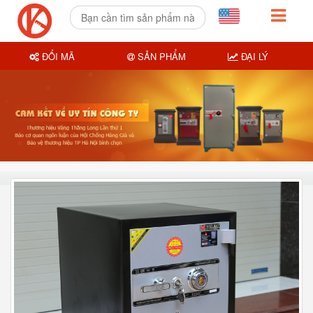
ĐỔI MÃ
SẢN PHẨM
ĐẠI LÝ