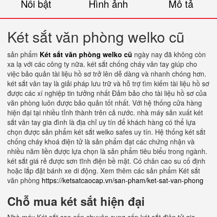
Nổi bật
Hình ảnh
Mô tả
Két sắt văn phòng welko cũ
sản phẩm
Két sắt văn phòng welko cũ
ngày nay đã không còn
xa lạ với các công ty nữa. két sắt chống cháy vân tay giúp cho
việc bảo quản tài liệu hồ sơ trở lên dễ dàng và nhanh chóng hơn.
két sắt vân tay là giải pháp lưu trữ và hỗ trợ tìm kiếm tài liệu hồ sơ
được các xí nghiệp tin tưởng nhất Đảm bảo cho tài liệu hồ sơ của
văn phòng luôn được bảo quản tốt nhất. Với hệ thống cửa hàng
hiện đại tại nhiều tỉnh thành trên cả nước. nhà máy sản xuất két
sắt vân tay gia đình là địa chỉ uy tín để khách hàng có thể lựa
chọn được sản phẩm két sắt welko safes uy tín. Hệ thống két sắt
chống cháy khoá điện tử là sản phẩm đạt các chứng nhận và
nhiều năm liền được lựa chọn là sản phẩm tiêu biểu trong ngành.
két sắt giá rẻ được sơn tĩnh điện bề mặt. Có chân cao su cố định
hoặc lắp đặt bánh xe di động. Xem thêm các sản phẩm Két sắt
văn phòng
https://ketsatcaocap.vn/san-pham/ket-sat-van-phong
Chỗ mua két sắt hiện đại