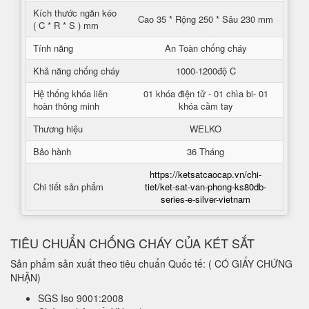
Kích thước ngăn kéo
Cao 35 * Rộng 250 * Sâu 230 mm
( C * R * S ) mm
Tính năng
An Toàn chống cháy
Khả năng chống cháy
1000-1200độ C
Hệ thống khóa liên
01 khóa điện tử - 01 chìa bi- 01
hoàn thông minh
khóa cầm tay
Thương hiệu
WELKO
Bảo hành
36 Tháng
https://ketsatcaocap.vn/chi-
Chi tiết sản phẩm
tiet/ket-sat-van-phong-ks80db-
series-e-silver-vietnam
TIÊU CHUẨN CHỐNG CHÁY CỦA KÉT SẮT
Sản phẩm sản xuất theo tiêu chuẩn Quốc tế: ( CÓ GIẤY CHỨNG
NHẬN)
SGS Iso 9001:2008