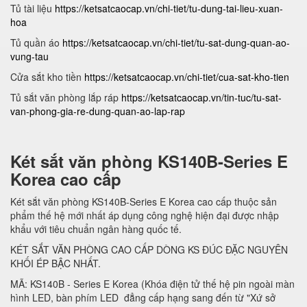
Tủ tài liệu
https://ketsatcaocap.vn/chi-tiet/tu-dung-tai-lieu-xuan-
hoa
Tủ quần áo
https://ketsatcaocap.vn/chi-tiet/tu-sat-dung-quan-ao-
vung-tau
Cửa sắt kho tiền
https://ketsatcaocap.vn/chi-tiet/cua-sat-kho-tien
Tủ sắt văn phòng lắp ráp
https://ketsatcaocap.vn/tin-tuc/tu-sat-
van-phong-gia-re-dung-quan-ao-lap-rap
Két sắt văn phòng KS140B-Series E
Korea cao cấp
Két sắt văn phòng KS140B-Series E Korea cao cấp thuộc sản
phẩm thế hệ mới nhất áp dụng công nghệ hiện đại được nhập
khẩu với tiêu chuẩn ngân hàng quốc tế.
KÉT SẮT VĂN PHÒNG CAO CẤP DÒNG KS ĐÚC ĐẶC NGUYÊN
KHỐI ÉP BẬC NHẤT.
MÃ: KS140B - Series E Korea (Khóa điện tử thế hệ pin ngoài màn
hình LED, bàn phím LED đẳng cấp hạng sang đến từ "Xứ sở