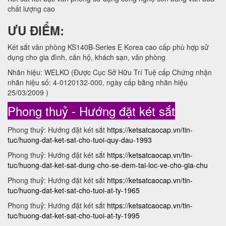
chất lượng cao
ƯU ĐIỂM:
Két sắt văn phòng KS140B-Series E Korea cao cấp phù hợp sử
dụng cho gia đình, căn hộ, khách sạn, văn phòng
Nhãn hiệu: WELKO (Được Cục Sở Hữu Trí Tuệ cấp Chứng nhận
nhãn hiệu số: 4-0120132-000, ngày cấp bằng nhãn hiệu
25/03/2009 )
Phong thuỷ - Hướng đặt két sắt
Phong thuỷ: Hướng đặt két sắt
https://ketsatcaocap.vn/tin-
tuc/huong-dat-ket-sat-cho-tuoi-quy-dau-1993
Phong thuỷ: Hướng đặt két sắt
https://ketsatcaocap.vn/tin-
tuc/huong-dat-ket-sat-dung-cho-se-dem-tai-loc-ve-cho-gia-chu
Phong thuỷ: Hướng đặt két sắt
https://ketsatcaocap.vn/tin-
tuc/huong-dat-ket-sat-cho-tuoi-at-ty-1965
Phong thuỷ: Hướng đặt két sắt
https://ketsatcaocap.vn/tin-
tuc/huong-dat-ket-sat-cho-tuoi-at-ty-1995