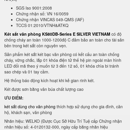
SGS Iso 9001:2008
Chứng nhận số: VN 16/0059
Chứng nhận VINCAS 049-QMS (IAF)
TCCS 01:2010/VTNH&ATKQ
Két sắt văn phòng KS80DB-Series E SILVER VIETNAM
có độ
chống cháy an toàn 1000-1200độ C đảm bảo an toàn cho tài sản
bên trong két sắt còn nguyên vẹn.
Sản phẩm két sắt két bạc văn phòng có kết cấu an toàn chống
cháy, vững chắc, lắp 01 khóa điện tử thế hệ pin ngoài màn hình
LED đổi mã theo ý muốn từ 3 đến 12 số, 01 khóa chìa bi tránh
sao chép và 01 tay cầm.
Hệ thống báo động kích hoạt khi kẻ gian rinh két.
Két được sơn bằng vân búa chất lượng cao
ƯU ĐIỂM:
két sắt dùng cho văn phòng
thích hợp sử dụng cho gia đình, căn
hộ, khách sạn, văn phòng
Nhãn hiệu: WELKO (Được Cục Sở Hữu Trí Tuệ cấp Chứng nhận
nhãn hiệu số: 4-0120132-000, ngày cấp bằng nhãn hiệu