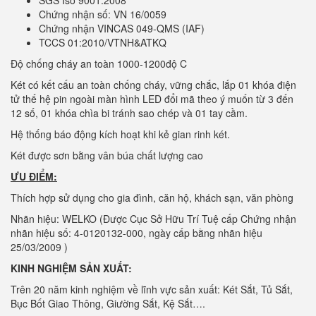
SGS Iso 9001:2008
Chứng nhận số: VN 16/0059
Chứng nhận VINCAS 049-QMS (IAF)
TCCS 01:2010/VTNH&ATKQ
Độ chống cháy an toàn 1000-1200độ C
Két có kết cấu an toàn chống cháy, vững chắc, lắp 01 khóa điện
tử thế hệ pin ngoài màn hình LED đổi mã theo ý muốn từ 3 đến
12 số, 01 khóa chìa bi tránh sao chép và 01 tay cầm.
Hệ thống báo động kích hoạt khi kẻ gian rinh két.
Két được sơn bằng vân búa chất lượng cao
ƯU ĐIỂM:
Thích hợp sử dụng cho gia đình, căn hộ, khách sạn, văn phòng
Nhãn hiệu: WELKO (Được Cục Sở Hữu Trí Tuệ cấp Chứng nhận
nhãn hiệu số: 4-0120132-000, ngày cấp bằng nhãn hiệu
25/03/2009 )
KINH NGHIỆM SẢN XUẤT:
Trên 20 năm kinh nghiệm về lĩnh vực sản xuất: Két Sắt, Tủ Sắt,
Bục Bốt Giao Thông, Giường Sắt, Kệ Sắt….