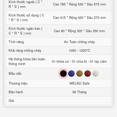
Kích thước ngoài ( C *
Cao 785 * Rộng 530 * Sâu 575 mm
R * S ) mm
Kích thước sử dụng ( C
Cao 415 * Rộng 420 * Sâu 370 mm
* R * S ) mm
Kích thước ngăn kéo (
Cao 90 * Rộng 320 * Sâu 350 mm
C * R * S ) mm
Tính năng
An Toàn chống cháy
Khả năng chống cháy
1000 - 1200°C
Hệ thống khóa liên hoàn
01 khóa cơ - 01 chìa bi - 01 tay cầm
thông minh
Đen
Xanh
Nâu
Đỏ
Trắng
Mầu sắc
Thương hiệu
WELKO Safe
Bảo hành
36 Tháng
Giá