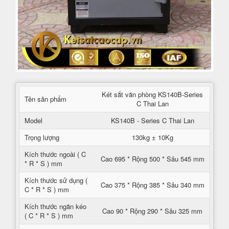
Két sắt văn phòng KS140B-Series
Tên sản phẩm
C Thai Lan
Model
KS140B - Series C Thai Lan
Trọng lượng
130kg ± 10Kg
Kích thước ngoài ( C
Cao 695 * Rộng 500 * Sâu 545 mm
* R * S ) mm
Kích thước sử dụng (
Cao 375 * Rộng 385 * Sâu 340 mm
C * R * S ) mm
Kích thước ngăn kéo
Cao 90 * Rộng 290 * Sâu 325 mm
( C * R * S ) mm