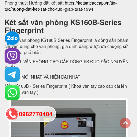
Phong thuỷ: Hướng đặt két sắt
https://ketsatcaocap.vn/tin-
tuc/huong-dat-ket-sat-cho-tuoi-giap-tuat-1994
Két sắt văn phòng KS160B-Series
Fingerprint
Két sắt văn phòng KS160B-Series Fingerprint là dòng sản phẩm
chuyên dùng cho văn phòng, gia đình đang được ưa chuộng sử
dụng khá phổ biến.
KÉT SẮT VĂN PHÒNG CAO CẤP DÒNG KS ĐÚC ĐẶC NGUYÊN
KHỐI
THẾ HỆ MỚI NHẤT VÀ HIỆN ĐẠI NHẤT
MÃ: KS160B - Series Fingerprint ( Khóa vân tay cao cấp cài lên
đến 100 vân tay )
0982770404
back