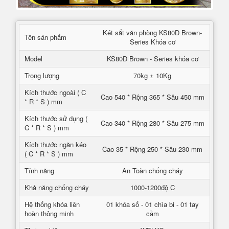
Két sắt văn phòng KS80D Brown-
Tên sản phẩm
Series Khóa cơ
Model
KS80D Brown - Series khóa cơ
Trọng lượng
70kg ± 10Kg
Kích thước ngoài ( C
Cao 540 * Rộng 365 * Sâu 450 mm
* R * S ) mm
Kích thước sử dụng (
Cao 340 * Rộng 280 * Sâu 275 mm
C * R * S ) mm
Kích thước ngăn kéo
Cao 35 * Rộng 250 * Sâu 230 mm
( C * R * S ) mm
Tính năng
An Toàn chống cháy
Khả năng chống cháy
1000-1200độ C
Hệ thống khóa liên
01 khóa số - 01 chìa bi - 01 tay
hoàn thông minh
cầm