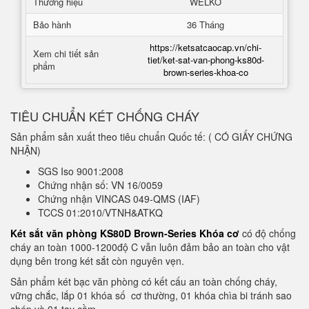
Thương hiệu
WELKO
Bảo hành
36 Tháng
https://ketsatcaocap.vn/chi-
Xem chi tiết sản
tiet/ket-sat-van-phong-ks80d-
phẩm
brown-series-khoa-co
TIÊU CHUẨN KÉT CHỐNG CHÁY
Sản phẩm sản xuất theo tiêu chuẩn Quốc tế: ( CÓ GIẤY CHỨNG
NHẬN)
SGS Iso 9001:2008
Chứng nhận số: VN 16/0059
Chứng nhận VINCAS 049-QMS (IAF)
TCCS 01:2010/VTNH&ATKQ
Két sắt văn phòng KS80D Brown-Series Khóa cơ
có độ chống
cháy an toàn 1000-1200độ C vẫn luôn đảm bảo an toàn cho vật
dụng bên trong két sắt còn nguyên vẹn.
Sản phẩm két bạc văn phòng có kết cấu an toàn chống cháy,
vững chắc, lắp 01 khóa số cơ thường, 01 khóa chìa bi tránh sao