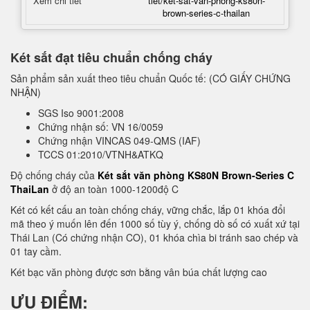
Xem chi tiết
tiet/ket-sat-van-phong-ks80n-
brown-series-c-thailan
Két sắt đạt tiêu chuẩn chống cháy
Sản phẩm sản xuất theo tiêu chuẩn Quốc tế: (CÓ GIẤY CHỨNG
NHẬN)
SGS Iso 9001:2008
Chứng nhận số: VN 16/0059
Chứng nhận VINCAS 049-QMS (IAF)
TCCS 01:2010/VTNH&ATKQ
Độ chống cháy của
Két sắt văn phòng KS80N Brown-Series C
ThaiLan
ở độ an toàn 1000-1200độ C
Két có kết cấu an toàn chống cháy, vững chắc, lắp 01 khóa đổi
mã theo ý muốn lên đến 1000 số tùy ý, chống dò số có xuất xứ tại
Thái Lan (Có chứng nhận CO), 01 khóa chìa bi tránh sao chép và
01 tay cầm.
Két bạc văn phòng được sơn bằng vân búa chất lượng cao
ƯU ĐIỂM: