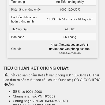
Tính năng
An Toàn chống cháy
Khả năng chống cháy
1000-1200độ C
Hệ thống khóa liên
01 đổi mã- 01 chìa bi - 01 tay cầm
hoàn thông minh
Thương hiệu
WELKO
Bảo hành
36 Tháng
https://ketsatcaocap.vn/chi-
Chi tiết
tiet/ket-sat-van-phong-ks140b-
series-c-thai-lan
TIÊU CHUẨN KÉT CHỐNG CHÁY:
Hầu hết các sản phẩm Két sắt văn phòng KS140B-Series C Thai
Lan đưa ra sản xuất theo tiêu chuẩn Quốc tế: ( CÓ GIẤY CHỨNG
NHẬN)
SGS Iso 9001:2008
Chứng nhận số: VN 16/0059
Chứng nhận VINCAS 049-QMS (IAF)