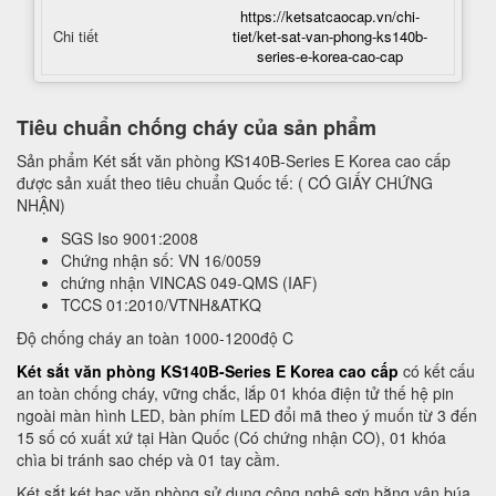
https://ketsatcaocap.vn/chi-
Chi tiết
tiet/ket-sat-van-phong-ks140b-
series-e-korea-cao-cap
Tiêu chuẩn chống cháy của sản phẩm
Sản phẩm Két sắt văn phòng KS140B-Series E Korea cao cấp
được sản xuất theo tiêu chuẩn Quốc tế: ( CÓ GIẤY CHỨNG
NHẬN)
SGS Iso 9001:2008
Chứng nhận số: VN 16/0059
chứng nhận VINCAS 049-QMS (IAF)
TCCS 01:2010/VTNH&ATKQ
Độ chống cháy an toàn 1000-1200độ C
Két sắt văn phòng KS140B-Series E Korea cao cấp
có kết cấu
an toàn chống cháy, vững chắc, lắp 01 khóa điện tử thế hệ pin
ngoài màn hình LED, bàn phím LED đổi mã theo ý muốn từ 3 đến
15 số có xuất xứ tại Hàn Quốc (Có chứng nhận CO), 01 khóa
chìa bi tránh sao chép và 01 tay cầm.
Két sắt két bạc văn phòng sử dụng công nghệ sơn bằng vân búa