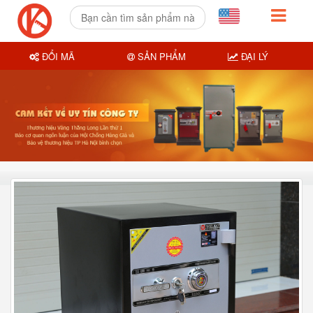
ĐỔI MÃ
SẢN PHẨM
ĐẠI LÝ