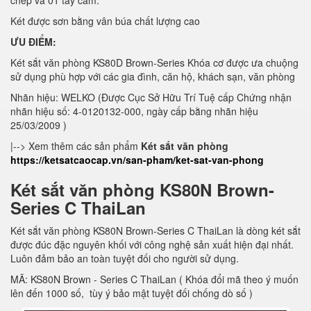
chép và 01 tay cầm.
Két được sơn bằng vân búa chất lượng cao
ƯU ĐIỂM:
Két sắt văn phòng KS80D Brown-Series Khóa cơ được ưa chuộng
sử dụng phù hợp với các gia đình, căn hộ, khách sạn, văn phòng
Nhãn hiệu: WELKO (Được Cục Sở Hữu Trí Tuệ cấp Chứng nhận
nhãn hiệu số: 4-0120132-000, ngày cấp bằng nhãn hiệu
25/03/2009 )
|--> Xem thêm các sản phẩm
Két sắt văn phòng
https://ketsatcaocap.vn/san-pham/ket-sat-van-phong
Két sắt văn phòng KS80N Brown-
Series C ThaiLan
Két sắt văn phòng KS80N Brown-Series C ThaiLan là dòng két sắt
được đúc đặc nguyên khối với công nghệ sản xuất hiện đại nhất.
Luôn đảm bảo an toàn tuyệt đối cho người sử dụng.
MÃ: KS80N Brown - Series C ThaiLan ( Khóa đổi mã theo ý muốn
lên đến 1000 số, tùy ý bảo mật tuyệt đối chống dò số )