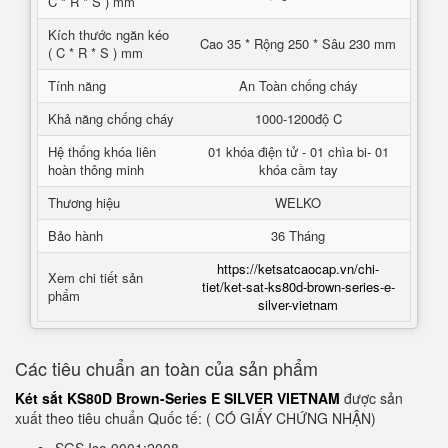
C * R * S ) mm
Kích thước ngăn kéo
Cao 35 * Rộng 250 * Sâu 230 mm
( C * R * S ) mm
Tính năng
An Toàn chống cháy
Khả năng chống cháy
1000-1200độ C
Hệ thống khóa liên
01 khóa điện tử - 01 chìa bi- 01
hoàn thông minh
khóa cầm tay
Thương hiệu
WELKO
Bảo hành
36 Tháng
https://ketsatcaocap.vn/chi-
Xem chi tiết sản
tiet/ket-sat-ks80d-brown-series-e-
phẩm
silver-vietnam
Các tiêu chuẩn an toàn của sản phẩm
Két sắt KS80D Brown-Series E SILVER VIETNAM
được sản
xuất theo tiêu chuẩn Quốc tế: ( CÓ GIẤY CHỨNG NHẬN)