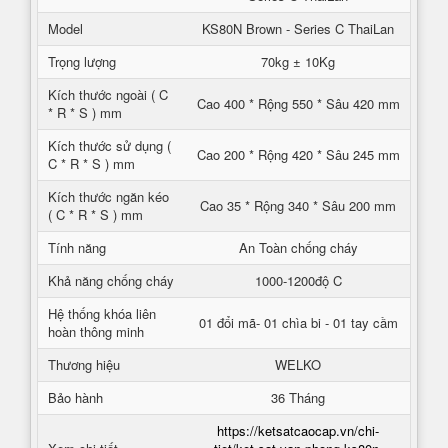
Model
KS80N Brown - Series C ThaiLan
Trọng lượng
70kg ± 10Kg
Kích thước ngoài ( C
Cao 400 * Rộng 550 * Sâu 420 mm
* R * S ) mm
Kích thước sử dụng (
Cao 200 * Rộng 420 * Sâu 245 mm
C * R * S ) mm
Kích thước ngăn kéo
Cao 35 * Rộng 340 * Sâu 200 mm
( C * R * S ) mm
Tính năng
An Toàn chống cháy
Khả năng chống cháy
1000-1200độ C
Hệ thống khóa liên
01 đổi mã- 01 chìa bi - 01 tay cầm
hoàn thông minh
Thương hiệu
WELKO
Bảo hành
36 Tháng
https://ketsatcaocap.vn/chi-