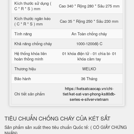
Kích thước sử dụng (
Cao 340 * Rộng 280 * Sâu 275 mm
C * R * S ) mm
Kích thước ngăn kéo
Cao 35 * Rộng 250 * Sâu 230 mm
( C * R * S ) mm
Tính năng
An Toàn chống cháy
Khả năng chống cháy
1000-1200độ C
Hệ thống khóa liên
01 khóa điện tử - 01 chìa bi- 01
hoàn thông minh
khóa cầm tay
Thương hiệu
WELKO
Bảo hành
36 Tháng
https://ketsatcaocap.vn/chi-
Chi tiết sản phẩm
tiet/ket-sat-van-phong-ks80db-
series-e-silver-vietnam
TIÊU CHUẨN CHỐNG CHÁY CỦA KÉT SẮT
Sản phẩm sản xuất theo tiêu chuẩn Quốc tế: ( CÓ GIẤY CHỨNG
NHẬN)