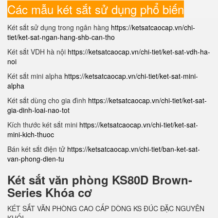
Các mẫu két sắt sử dụng phổ biến
Két sắt sử dụng trong ngân hàng
https://ketsatcaocap.vn/chi-
tiet/ket-sat-ngan-hang-shb-can-tho
Két sắt VDH hà nội
https://ketsatcaocap.vn/chi-tiet/ket-sat-vdh-ha-
noi
Két sắt mini alpha
https://ketsatcaocap.vn/chi-tiet/ket-sat-mini-
alpha
Két sắt dùng cho gia đình
https://ketsatcaocap.vn/chi-tiet/ket-sat-
gia-dinh-loai-nao-tot
Kích thước két sắt mini
https://ketsatcaocap.vn/chi-tiet/ket-sat-
mini-kich-thuoc
Bán két sắt điện tử
https://ketsatcaocap.vn/chi-tiet/ban-ket-sat-
van-phong-dien-tu
Két sắt văn phòng KS80D Brown-
Series Khóa cơ
KÉT SẮT VĂN PHÒNG CAO CẤP DÒNG KS ĐÚC ĐẶC NGUYÊN