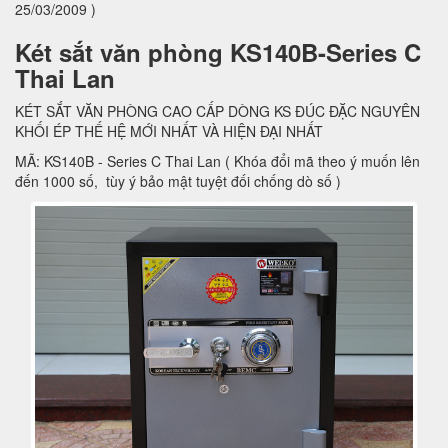
25/03/2009 )
Két sắt văn phòng KS140B-Series C
Thai Lan
KÉT SẮT VĂN PHÒNG CAO CẤP DÒNG KS ĐÚC ĐẶC NGUYÊN
KHỐI ÉP THẾ HỆ MỚI NHẤT VÀ HIỆN ĐẠI NHẤT
MÃ: KS140B - Series C Thai Lan ( Khóa đổi mã theo ý muốn lên
đến 1000 số, tùy ý bảo mật tuyệt đối chống dò số )