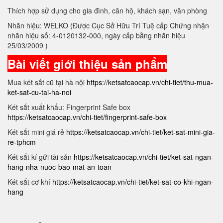
Thích hợp sử dụng cho gia đình, căn hộ, khách sạn, văn phòng
Nhãn hiệu: WELKO (Được Cục Sở Hữu Trí Tuệ cấp Chứng nhận
nhãn hiệu số: 4-0120132-000, ngày cấp bằng nhãn hiệu
25/03/2009 )
Bài viết giới thiệu sản phẩm
Mua két sắt cũ tại hà nội
https://ketsatcaocap.vn/chi-tiet/thu-mua-
ket-sat-cu-tai-ha-noi
Két sắt xuất khẩu: Fingerprint Safe box
https://ketsatcaocap.vn/chi-tiet/fingerprint-safe-box
Két sắt mini giá rẻ
https://ketsatcaocap.vn/chi-tiet/ket-sat-mini-gia-
re-tphcm
Két sắt kí gửi tài sản
https://ketsatcaocap.vn/chi-tiet/ket-sat-ngan-
hang-nha-nuoc-bao-mat-an-toan
Két sắt cơ khí
https://ketsatcaocap.vn/chi-tiet/ket-sat-co-khi-ngan-
hang