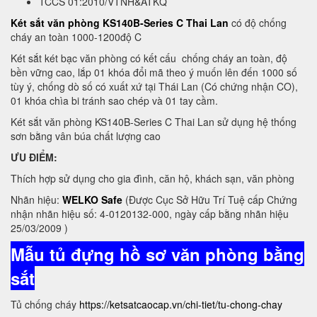
TCCS 01:2010/VTNH&ATKQ
Két sắt văn phòng KS140B-Series C Thai Lan
có độ chống
cháy an toàn 1000-1200độ C
Két sắt két bạc văn phòng có kết cấu chống cháy an toàn, độ
bền vững cao, lắp 01 khóa đổi mã theo ý muốn lên đến 1000 số
tùy ý, chống dò số có xuất xứ tại Thái Lan (Có chứng nhận CO),
01 khóa chìa bi tránh sao chép và 01 tay cầm.
Két sắt văn phòng KS140B-Series C Thai Lan sử dụng hệ thống
sơn bằng vân búa chất lượng cao
ƯU ĐIỂM:
Thích hợp sử dụng cho gia đình, căn hộ, khách sạn, văn phòng
Nhãn hiệu:
WELKO Safe
(Được Cục Sở Hữu Trí Tuệ cấp Chứng
nhận nhãn hiệu số: 4-0120132-000, ngày cấp bằng nhãn hiệu
25/03/2009 )
Mẫu tủ đựng hồ sơ văn phòng bằng
sắt
Tủ chống cháy
https://ketsatcaocap.vn/chi-tiet/tu-chong-chay