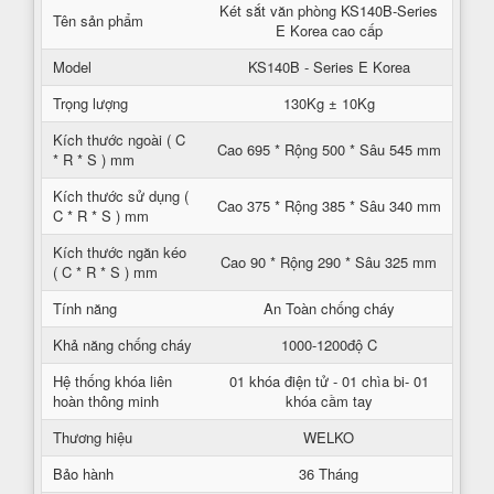
Két sắt văn phòng KS140B-Series
Tên sản phẩm
E Korea cao cấp
Model
KS140B - Series E Korea
Trọng lượng
130Kg ± 10Kg
Kích thước ngoài ( C
Cao 695 * Rộng 500 * Sâu 545 mm
* R * S ) mm
Kích thước sử dụng (
Cao 375 * Rộng 385 * Sâu 340 mm
C * R * S ) mm
Kích thước ngăn kéo
Cao 90 * Rộng 290 * Sâu 325 mm
( C * R * S ) mm
Tính năng
An Toàn chống cháy
Khả năng chống cháy
1000-1200độ C
Hệ thống khóa liên
01 khóa điện tử - 01 chìa bi- 01
hoàn thông minh
khóa cầm tay
Thương hiệu
WELKO
Bảo hành
36 Tháng