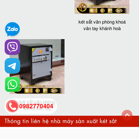
két sắt văn phòng khoá
vân tay khánh hoà
két sắt văn phòng
0982770404
welko vân tay
back
to