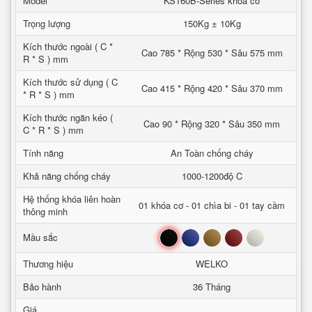
Model
KS160B-Series khoa co
Trọng lượng
150Kg ± 10Kg
Kích thước ngoài ( C *
Cao 785 * Rộng 530 * Sâu 575 mm
R * S ) mm
Kích thước sử dụng ( C
Cao 415 * Rộng 420 * Sâu 370 mm
* R * S ) mm
Kích thước ngăn kéo (
Cao 90 * Rộng 320 * Sâu 350 mm
C * R * S ) mm
Tính năng
An Toàn chống cháy
Khả năng chống cháy
1000-1200độ C
Hệ thống khóa liên hoàn
01 khóa cơ - 01 chìa bi - 01 tay cầm
thông minh
Đen
Xanh
Nâu
Đỏ
Trắng
Mầu sắc
Thương hiệu
WELKO
Bảo hành
36 Tháng
Giá