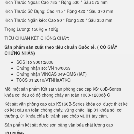
Kích Thước Ngoài: Cao 785 * Rộng 530 * Sâu 575 mm
Kích Thước Sử Dụng: Cao 415 * Rộng 420 * Sâu 370 mm
Kích Thước Ngăn kéo: Cao 90 * Rộng 320 * Sâu 350 mm
Trọng Lượng: 150Kg ± 10Kg
TIÊU CHUẨN KÉT CHỐNG CHÁY:
Sản phẩm sản xuất theo tiêu chuẩn Quốc tế: ( CÓ GIẤY
CHỨNG NHẬN)
SGS Iso 9001:2008
Chứng nhận số: VN 16/0059
Chứng nhận VINCAS 049-QMS (IAF)
TCCS 01:2010/VTNH&ATKQ
Mỗi một sản phẩm Két sắt văn phòng cao cấp KS160B-Series
khóa cơ đều có độ chống cháy an toàn 1000-1200độ C
Két sắt văn phòng cao cấp KS160B-Series khóa cơ được thiết kế
có kết cấu an toàn chống cháy, vững chắc, lắp 01 khóa số cơ
thường, 01 khóa chìa bi tránh sao chép và 01 tay cầm.
Sản phẩm két sắt được sơn bằng vân búa chất lượng cao
ƯU ĐIỂM: