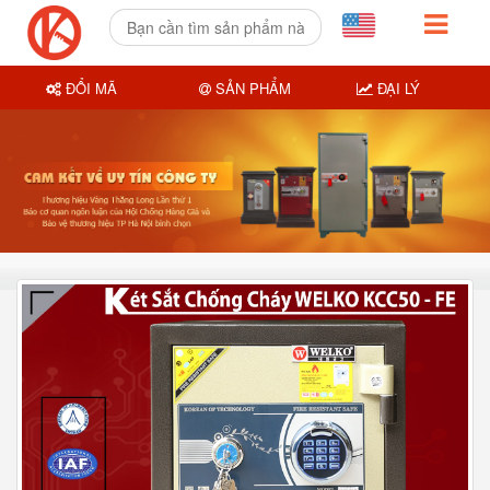
ĐỔI MÃ
SẢN PHẨM
ĐẠI LÝ