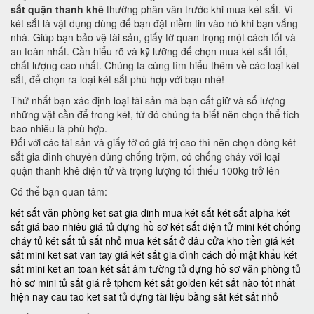
sắt quận thanh khê
thường phân vân trước khi mua két sắt. Vì
két sắt là vật dụng dùng để bạn đặt niềm tin vào nó khi bạn vắng
nhà. Giúp bạn bảo vệ tài sản, giấy tờ quan trọng một cách tốt và
an toàn nhất. Cần hiểu rõ và kỹ lưỡng để chọn mua két sắt tốt,
chất lượng cao nhất. Chúng ta cùng tìm hiểu thêm về các loại két
sắt, để chọn ra loại két sắt phù hợp với bạn nhé!
Thứ nhất bạn xác định loại tài sản mà bạn cất giữ và số lượng
những vật cần để trong két, từ đó chúng ta biết nên chọn thể tích
bao nhiêu là phù hợp.
Đối với các tài sản và giấy tờ có giá trị cao thì nên chọn dòng két
sắt gia đình chuyên dùng chống trộm, có chống cháy với loại
quận thanh khê điện tử và trọng lượng tối thiểu 100kg trở lên
Có thể bạn quan tâm:
két sắt văn phòng
ket sat gia dinh
mua két sắt
két sắt alpha
két
sắt giá bao nhiêu
giá tủ đựng hồ sơ
két sắt điện tử mini
két chống
cháy
tủ két sắt
tủ sắt nhỏ
mua két sắt ở đâu
cửa kho tiền
giá két
sắt mini
ket sat van tay
giá két sắt gia đình
cách đổ mật khẩu két
sắt mini
ket an toan
két sắt âm tường
tủ đựng hồ sơ văn phòng
tủ
hồ sơ mini
tủ sắt giá rẻ tphcm
két sắt golden
két sắt nào tốt nhất
hiện nay
cau tao ket sat
tủ đựng tài liệu bằng sắt
két sắt nhỏ