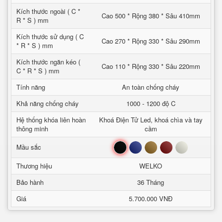
Kích thước ngoài ( C *
Cao 500 * Rộng 380 * Sâu 410mm
R * S ) mm
Kích thước sử dụng ( C
Cao 270 * Rộng 330 * Sâu 290mm
* R * S ) mm
Kích thước ngăn kéo (
Cao 110 * Rộng 330 * Sâu 220mm
C * R * S ) mm
Tính năng
An toàn chống cháy
Khả năng chống cháy
1000 - 1200 độ C
Hệ thống khóa liên hoàn
Khoá Điện Tử Led, khoá chìa và tay
thông minh
cầm
Đen
Xanh
Nâu
Đỏ
Trắng
Mầu sắc
Thương hiệu
WELKO
Bảo hành
36 Tháng
Giá
5.700.000 VNĐ