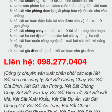
két sắt khách sạn
lưu trữ tài sản cho khách du lịch
safes
sản phẩm két sắt safes xuât khẩu hàng đầu việt nam
két sắt văn phòng
đem lại giải pháp bảo vệ tài sản cho văn
phòng
két sắt an toàn
đảm bảo tài sản được bảo vệ tốt, lưu trữ
gọn gàng
két sắt chống cháy
an toàn lưu trữ tài sản trong hỏa hoạn
ket sat ha noi
địa chỉ mua sắm két sắt uy tín tại hà nội
két sắt hàn quốc
công nghệ sản xuất két sắt thiết kế năng
động
ket sat gia dinh
sản phẩm két an toàn cho gia đình
Liên hệ: 098.277.0404
(Công ty chuyên sản xuất phân phối các loại Két
Sắt cho các công ty, Két Sắt Chống Cháy, Két Sắt
Gia Đình, Két Sắt Văn Phòng, Két Sắt Chống
Cháy, Két Sắt Vân Tay, Két Sắt Điện Tử, Két Sắt Đổi
Mã, Két Sắt Xuất Khẩu, Két Sắt Dự Án, Két Sắt
Chung Cư, Két Sắt An Toàn, Két Sắt Chính
Hãng, Két Sắt Phong Thuỷ, Két Bạc, Két Sắt Két