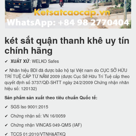
két sắt quận thanh khê uy tín
chính hãng
✔
XUẤT XỨ
: WELKO Safes
✔ Nhãn hiệu BDI đã được bảo hộ tại Việt nam do CỤC SỞ HỮU
TRÍ TUỆ CẤP TỪ NĂM 2009 (được Cục Sở Hữu Trí Tuệ cấp theo
quyết định số 3737/QĐ-SHTT ngày 24/2/2009 Chứng nhận nhãn
hiệu số: 120132)
Sản phẩm sản xuất theo tiêu chuẩn Quốc tế:
✔ SGS Iso 9001:2015
✔ Chứng nhận số: VN 16/0059
✔ Chứng nhận VINCAS 049-QMS (IAF)
✔ TCCS 01:2010/VTNH&ATKQ