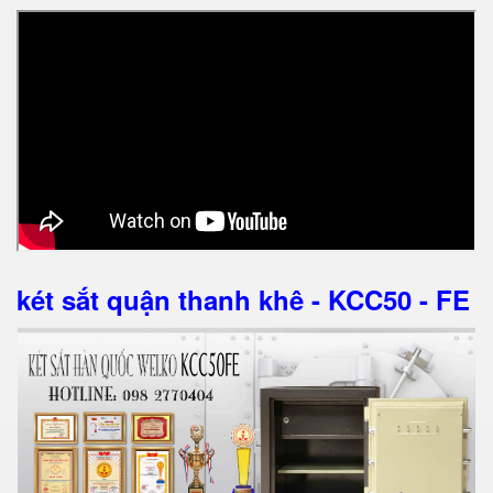
két sắt quận thanh khê - KCC50 - FE