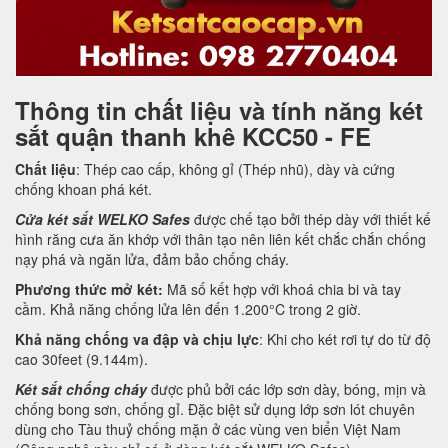
Thông tin chất liệu và tính năng két
sắt quận thanh khê KCC50 - FE
Chất liệu
: Thép cao cấp, không gỉ (Thép nhũ), dày và cứng
chống khoan phá két.
Cửa két sắt WELKO Safes
được chế tạo bởi thép dày với thiết kế
hình răng cưa ăn khớp với thân tạo nên liên kết chắc chắn chống
nạy phá và ngăn lửa, đảm bảo chống cháy.
Phương thức mở két:
Mã số kết hợp với khoá chia bi và tay
cầm. Khả năng chống lửa lên đến 1.200°C trong 2 giờ.
Khả năng chống va đập và chịu lực
: Khi cho két rơi tự do từ độ
cao 30feet (9.144m).
Két sắt chống cháy
được phủ bởi các lớp sơn dày, bóng, mịn và
chống bong sơn, chống gỉ. Đặc biệt sử dụng lớp sơn lót chuyên
dùng cho Tàu thuỷ chống mặn ở các vùng ven biển Việt Nam