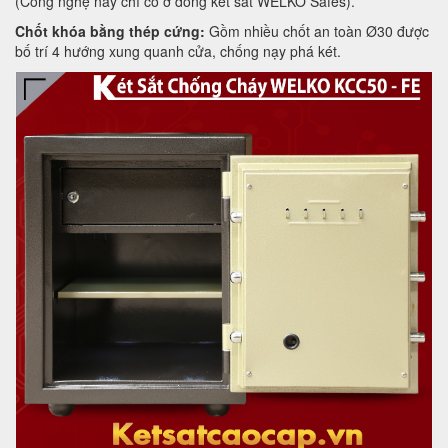
(Công nghệ này chỉ có ở dòng két sắt WELKO Safes).
Chốt khóa bằng thép cứng:
Gồm nhiều chốt an toàn Ø30 được
bố trí 4 hướng xung quanh cửa, chống nạy phá két.