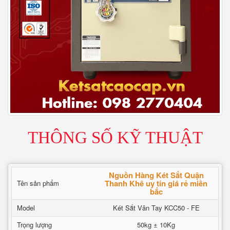
THÔNG SỐ KỸ THUẬT
Nguồn Hàng Két Sắt Quận
Thanh Khê uy tín giá rẻ miền
Tên sản phẩm
bắc
Model
Két Sắt Vân Tay KCC50 - FE
Trọng lượng
50kg ± 10Kg