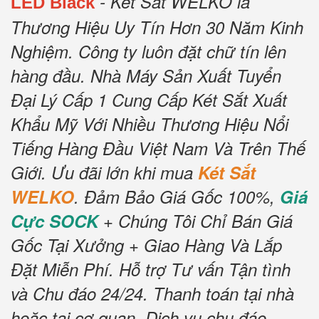
- Két Sắt WELKO là
LED Black
Thương Hiệu Uy Tín Hơn 30 Năm Kinh
Nghiệm.
Công ty luôn đặt chữ tín lên
hàng đầu.
Nhà Máy Sản Xuất Tuyển
Đại Lý Cấp 1 Cung Cấp Két Sắt Xuất
Khẩu Mỹ Với Nhiều Thương Hiệu Nổi
Tiếng Hàng Đầu Việt Nam Và Trên Thế
Giới.
Ưu đãi lớn khi mua
Két Sắt
WELKO
.
Đảm Bảo Giá Gốc 100%,
Giá
Cực SOCK
+ Chúng Tôi Chỉ Bán Giá
Gốc Tại Xưởng + Giao Hàng Và Lắp
Đặt Miễn Phí
.
Hỗ trợ Tư vấn Tận tình
và Chu đáo 24/24.
Thanh toán tại nhà
hoặc tại cơ quan.
Dịch vụ chu đáo