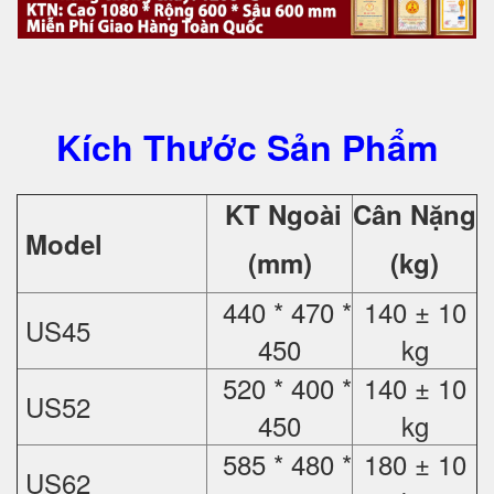
Kích Thước Sản Phẩm
KT Ngoài
Cân Nặng
Model
(mm)
(kg)
440 * 470 *
140 ± 10
US45
450
kg
520 * 400 *
140 ± 10
US52
450
kg
585 * 480 *
180 ± 10
US62