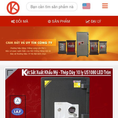
ĐỔI MÃ
SẢN PHẨM
ĐẠI LÝ