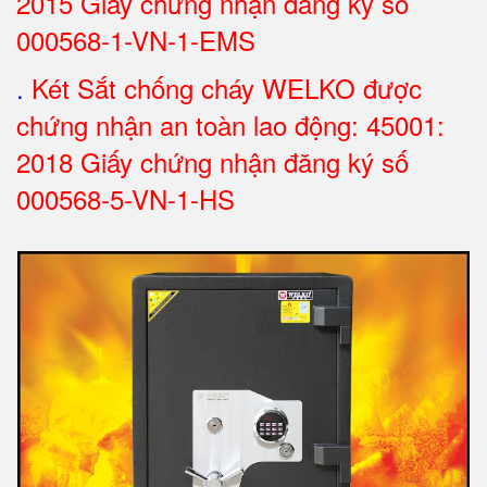
2015 Giấy chứng nhận đăng ký số
000568-1-VN-1-EMS
.
Két Sắt chống cháy WELKO được
chứng nhận an toàn lao động: 45001:
2018 Giấy chứng nhận đăng ký số
000568-5-VN-1-HS