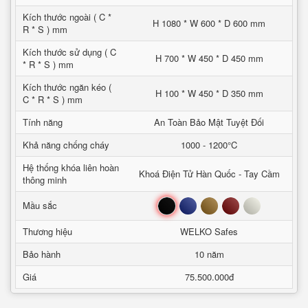
Kích thước ngoài ( C *
H 1080 * W 600 * D 600 mm
R * S ) mm
Kích thước sử dụng ( C
H 700 * W 450 * D 450 mm
* R * S ) mm
Kích thước ngăn kéo (
H 100 * W 450 * D 350 mm
C * R * S ) mm
Tính năng
An Toàn Bảo Mật Tuyệt Đối
Khả năng chống cháy
1000 - 1200°C
Hệ thống khóa liên hoàn
Khoá Điện Tử Hàn Quốc - Tay Cầm
thông minh
Đen
Xanh
Nâu
Đỏ
Trắng
Mầu sắc
Thương hiệu
WELKO Safes
Bảo hành
10 năm
Giá
75.500.000đ