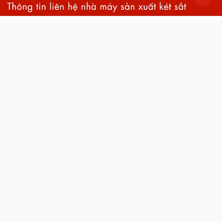
back
to
top