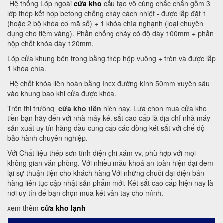
Hệ thống Lớp ngoài
cửa kho
cấu tạo vô cùng chắc chắn gồm 3
lớp thép kết hợp betong chống cháy cách nhiệt - được lắp đặt 1
(hoặc 2 bộ khóa cơ mã số) + 1 khóa chìa nghạnh (loại chuyên
dụng cho tiệm vàng). Phần chống cháy có độ dày 100mm + phần
hộp chốt khóa dày 120mm.
Lớp cửa khung bên trong bằng thép hộp vuông + tròn và được lắp
1 khóa chìa.
Hệ chốt khóa liên hoàn bằng Inox đường kính 50mm xuyên sâu
vào khung bao khi cửa được khóa.
Trên thị trường
cửa kho tiền
hiện nay. Lựa chọn mua cửa kho
tiền bạn hãy đến với nhà máy két sắt cao cấp là địa chỉ nhà máy
sản xuất uy tín hàng đầu cung cấp các dòng két sắt với chế độ
bảo hành chuyên nghiệp.
Với Chất liệu thép sơn tĩnh điện ghi xám vv, phù hợp với mọi
không gian văn phòng. Với nhiều mẫu khoá an toàn hiện đại đem
lại sự thuận tiện cho khách hàng Với những chuỗi đại diện bán
hàng liên tục cập nhật sản phẩm mới. Két sắt cao cấp hiện nay là
nơi uy tín để bạn chọn mua két vân tay cho mình.
xem thêm
cửa kho lạnh