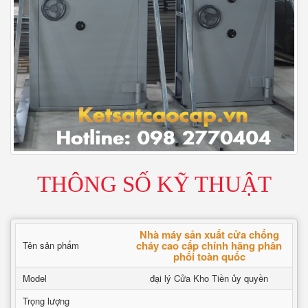
THÔNG SỐ KỸ THUẬT
Nhà máy sản xuất cửa chống
cháy cao cấp chính hãng phân
Tên sản phẩm
phối toàn quốc
Model
đại lý Cửa Kho Tiền ủy quyền
Trọng lượng