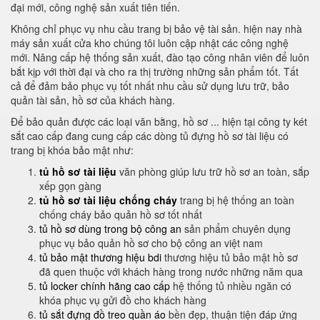
đại mới, công nghệ sản xuất tiên tiến.
Không chỉ phục vụ nhu cầu trang bị bảo vệ tài sản. hiện nay nhà
máy sản xuất cửa kho chúng tôi luôn cập nhật các công nghệ
mới. Nâng cấp hệ thống sản xuất, đào tạo công nhân viên để luôn
bắt kịp với thời đại và cho ra thị trường những sản phẩm tốt. Tất
cả để đảm bảo phục vụ tốt nhất nhu cầu sử dụng lưu trữ, bảo
quản tài sản, hồ sơ của khách hàng.
Để bảo quản được các loại văn bằng, hồ sơ ... hiện tại công ty két
sắt cao cấp đang cung cấp các dòng tủ đựng hồ sơ tài liệu có
trang bị khóa bảo mật như:
tủ hồ sơ tài liệu
văn phòng giúp lưu trữ hồ sơ an toàn, sắp
xếp gọn gàng
tủ hồ sơ tài liệu chống cháy
trang bị hệ thống an toàn
chống cháy bảo quản hồ sơ tốt nhất
tủ hồ sơ dùng trong bộ công an
sản phẩm chuyên dụng
phục vụ bảo quản hồ sơ cho bộ công an việt nam
tủ bảo mật thương hiệu bdi
thương hiệu tủ bảo mật hồ sơ
đã quen thuộc với khách hàng trong nước những năm qua
tủ locker chính hãng cao cấp
hệ thống tủ nhiều ngăn có
khóa phục vụ gửi đồ cho khách hàng
tủ sắt đựng đồ treo quần áo
bền đẹp, thuận tiện đáp ứng