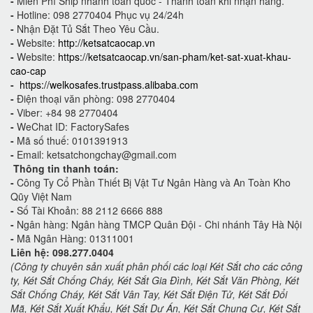
-
Miễn Phí Ship nhanh toàn quốc - Thanh toán khi nhận hàng.
-
Hotline: 098 2770404 Phục vụ 24/24h
-
Nhận Đặt Tủ Sắt Theo Yêu Cầu.
-
Website:
http://ketsatcaocap.vn
-
Website:
https://ketsatcaocap.vn/san-pham/ket-sat-xuat-khau-
cao-cap
-
https://welkosafes.trustpass.alibaba.com
-
Điện thoại văn phòng: 098 2770404
-
Viber: +84 98 2770404
-
WeChat ID: FactorySafes
-
Mã số thuế: 0101391913
-
Email: ketsatchongchay@gmail.com
Thông tin thanh toán:
-
Công Ty Cổ Phần Thiết Bị Vật Tư Ngân Hàng và An Toàn Kho
Qũy Việt Nam
-
Số Tài Khoản: 88 2112 6666 888
-
Ngân hàng: Ngân hàng TMCP Quân Đội - Chi nhánh Tây Hà Nội
-
Mã Ngân Hàng: 01311001
Liên hệ: 098.277.0404
(Công ty chuyên sản xuất phân phối các loại Két Sắt cho các công
ty, Két Sắt Chống Cháy, Két Sắt Gia Đình, Két Sắt Văn Phòng, Két
Sắt Chống Cháy, Két Sắt Vân Tay, Két Sắt Điện Tử, Két Sắt Đổi
Mã, Két Sắt Xuất Khẩu, Két Sắt Dự Án, Két Sắt Chung Cư, Két Sắt