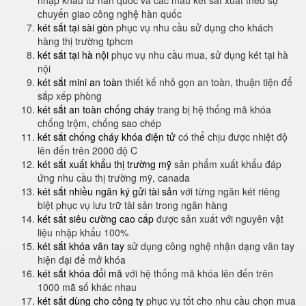
nhập khẩu từ hàn quốc và các mẫu két sắt xuất theo sự
chuyển giao công nghệ hàn quốc
két sắt tại sài gòn
phục vụ nhu cầu sử dụng cho khách
hàng thị trường tphcm
két sắt tại hà nội
phục vụ nhu cầu mua, sử dụng két tại hà
nội
két sắt mini an toàn
thiết kế nhỏ gọn an toàn, thuận tiện để
sắp xếp phòng
két sắt an toàn chống cháy
trang bị hệ thống mã khóa
chống trộm, chống sao chép
két sắt chống cháy khóa điện tử
có thể chịu được nhiệt độ
lên đến trên 2000 độ C
két sắt xuất khẩu thị trường mỹ
sản phẩm xuất khẩu đáp
ứng nhu cầu thị trường mỹ, canada
két sắt nhiều ngăn ký gửi tài sản
với từng ngăn két riêng
biệt phục vụ lưu trữ tài sản trong ngân hàng
két sắt siêu cường cao cấp
được sản xuất với nguyên vật
liệu nhập khẩu 100%
két sắt khóa vân tay
sử dụng công nghệ nhận dạng vân tay
hiện đại để mở khóa
két sắt khóa đổi mã
với hệ thống mã khóa lên đến trên
1000 mã số khác nhau
két sắt dùng cho công ty
phục vụ tốt cho nhu cầu chọn mua