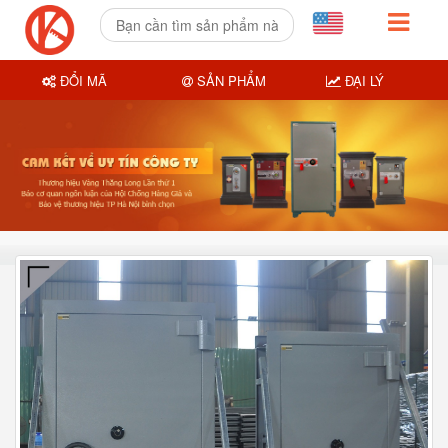
ĐỔI MÃ
SẢN PHẨM
ĐẠI LÝ