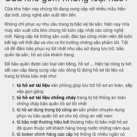
Cửa kho hiện nay chúng tôi đang cung cấp với nhiều mẫu hiện
đại mới, công nghệ sản xuất tiên tiến.
Không chỉ phục vụ nhu cầu trang bị bảo vệ tài sản. hiện nay nhà
máy sản xuất cửa kho chúng tôi luôn cập nhật các công nghệ
mới. Nâng cấp hệ thống sản xuất, đào tạo công nhân viên để luôn
bắt kịp với thời đại và cho ra thị trường những sản phẩm tốt. Tất
cả để đảm bảo phục vụ tốt nhất nhu cầu sử dụng lưu trữ, bảo
quản tài sản, hồ sơ của khách hàng.
Để bảo quản được các loại văn bằng, hồ sơ ... hiện tại công ty két
sắt cao cấp đang cung cấp các dòng tủ đựng hồ sơ tài liệu có
trang bị khóa bảo mật như:
tủ hồ sơ tài liệu
văn phòng giúp lưu trữ hồ sơ an toàn, sắp
xếp gọn gàng
tủ hồ sơ tài liệu chống cháy
trang bị hệ thống an toàn
chống cháy bảo quản hồ sơ tốt nhất
tủ hồ sơ dùng trong bộ công an
sản phẩm chuyên dụng
phục vụ bảo quản hồ sơ cho bộ công an việt nam
tủ bảo mật thương hiệu bdi
thương hiệu tủ bảo mật hồ sơ
đã quen thuộc với khách hàng trong nước những năm qua
tủ locker chính hãng cao cấp
hệ thống tủ nhiều ngăn có