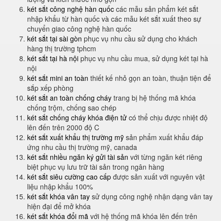
két sắt công nghệ hàn quốc
các mẫu sản phẩm két sắt
nhập khẩu từ hàn quốc và các mẫu két sắt xuất theo sự
chuyển giao công nghệ hàn quốc
két sắt tại sài gòn
phục vụ nhu cầu sử dụng cho khách
hàng thị trường tphcm
két sắt tại hà nội
phục vụ nhu cầu mua, sử dụng két tại hà
nội
két sắt mini an toàn
thiết kế nhỏ gọn an toàn, thuận tiện để
sắp xếp phòng
két sắt an toàn chống cháy
trang bị hệ thống mã khóa
chống trộm, chống sao chép
két sắt chống cháy khóa điện tử
có thể chịu được nhiệt độ
lên đến trên 2000 độ C
két sắt xuất khẩu thị trường mỹ
sản phẩm xuất khẩu đáp
ứng nhu cầu thị trường mỹ, canada
két sắt nhiều ngăn ký gửi tài sản
với từng ngăn két riêng
biệt phục vụ lưu trữ tài sản trong ngân hàng
két sắt siêu cường cao cấp
được sản xuất với nguyên vật
liệu nhập khẩu 100%
két sắt khóa vân tay
sử dụng công nghệ nhận dạng vân tay
hiện đại để mở khóa
két sắt khóa đổi mã
với hệ thống mã khóa lên đến trên