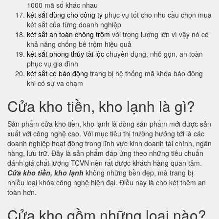
1000 mã số khác nhau
két sắt dùng cho công ty
phục vụ tốt cho nhu cầu chọn mua
két sắt của từng doanh nghiệp
két sắt an toàn chông trộm
với trọng lượng lớn vì vậy nó có
khả năng chống bê trộm hiệu quả
két sắt phong thủy tài lộc
chuyên dụng, nhỏ gọn, an toàn
phục vụ gia đình
két sắt có báo động
trang bị hệ thống mã khóa báo động
khi có sự va chạm
Cửa kho tiền, kho lạnh là gì?
Sản phẩm cửa kho tiền, kho lạnh là dòng sản phẩm mới được sản
xuất với công nghệ cao. Với mục tiêu thị trường hướng tới là các
doanh nghiệp hoạt động trong lĩnh vực kinh doanh tài chính, ngân
hàng, lưu trữ. Đây là sản phẩm đáp ứng theo những tiêu chuẩn
đánh giá chất lượng TCVN nên rất được khách hàng quan tâm.
Cửa kho tiền, kho lạnh
không những bền đẹp, mà trang bị
nhiều loại khóa công nghệ hiện đại. Điều này là cho két thêm an
toàn hơn.
Cửa kho gồm những loại nào?