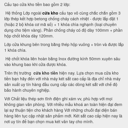
Cấu tạo cửa kho tiền bao gồm 2 lớp:
Hệ thống Lớp ngoài
cửa kho
cấu tạo vô cùng chắc chắn gồm 3
lớp thép kết hợp betong chống cháy cách nhiệt - được lắp đặt 1
(hoặc 2 bộ khóa cơ mã số) + 1 khóa chìa nghạnh (loại chuyên
dụng cho tiệm vàng). Phần chống cháy có độ dày 100mm + phần
hộp chốt khóa dày 120mm.
Lớp cửa khung bên trong bằng thép hộp vuông + tròn và được lắp
1 khóa chìa.
Hệ chốt khóa liên hoàn bằng Inox đường kính 50mm xuyên sâu
vào khung bao khi cửa được khóa.
Trên thị trường
cửa kho tiền
hiện nay. Lựa chọn mua cửa kho
tiền bạn hãy đến với nhà máy két sắt cao cấp là địa chỉ nhà máy
sản xuất uy tín hàng đầu cung cấp các dòng két sắt với chế độ
bảo hành chuyên nghiệp.
Với Chất liệu thép sơn tĩnh điện ghi xám vv, phù hợp với mọi
không gian văn phòng. Với nhiều mẫu khoá an toàn hiện đại đem
lại sự thuận tiện cho khách hàng Với những chuỗi đại diện bán
hàng liên tục cập nhật sản phẩm mới. Két sắt cao cấp hiện nay là
nơi uy tín để bạn chọn mua két vân tay cho mình.