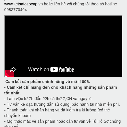
www.ketsatcaocap.vn
hoặc liên hệ với chúng tôi theo số hotline
0982770404
Cam kết
sản phẩm chính hãng và mới 100%
-
Cam kết
chỉ mang đến cho khách hàng những sản phẩm
tốt nhất.
-
Làm việc từ 7h đến 22h cả thứ 7,CN và ngày lễ
-
Tư vấn kê đặt, hướng dẫn sử dụng, bảo hành tại nhà miễn phí.
-
Thanh toán khi nhận hàng và đã kiểm tra kĩ lưỡng (có thể
chuyển khoản)
-
Mọi thắc mắc về sản phẩm hoặc cần tư vấn về Tủ Hồ Sơ chống
cháy nổ.