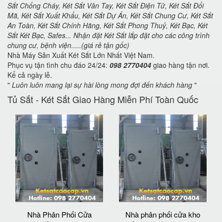
Sắt Chống Cháy, Két Sắt Vân Tay, Két Sắt Điện Tử, Két Sắt Đổi
Mã, Két Sắt Xuất Khẩu, Két Sắt Dự Án, Két Sắt Chung Cư, Két Sắt
An Toàn, Két Sắt Chính Hãng, Két Sắt Phong Thuỷ, Két Bạc, Két
Sắt Két Bạc, Safes... Nhận đặt Két Sắt lắp đặt cho các công trình
chung cư, bệnh viện.....(giá rẻ tận gốc)
Nhà Máy Sản Xuất Két Sắt Lớn Nhất Việt Nam.
Phục vụ tận tình chu đáo 24/24:
098 2770404
giao hàng tận nơi.
Kể cả ngày lễ.
"
Luôn luôn mang lại sự hài lòng mong đợi đến khách hàng
"
Tủ Sắt - Két Sắt Giao Hàng Miễn Phí Toàn Quốc
Nhà Phân Phối Cửa
Nhà phân phối cửa kho