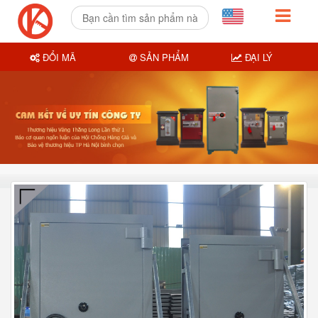
ĐỔI MÃ
SẢN PHẨM
ĐẠI LÝ