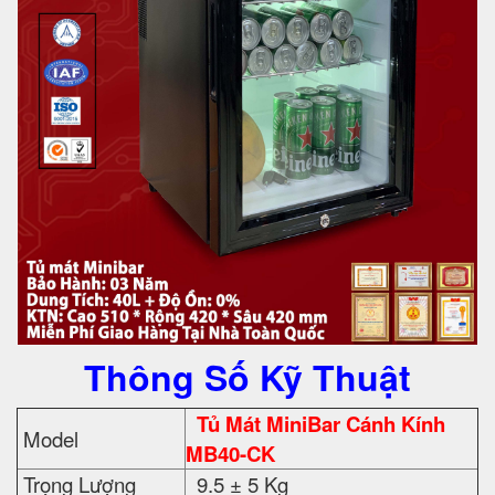
Thông Số Kỹ Thuật
Tủ Mát MiniBar Cánh Kính
Model
MB40-CK
Trọng Lượng
9.5 ± 5 Kg