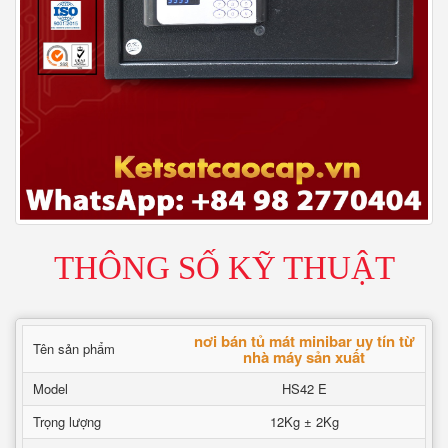
THÔNG SỐ KỸ THUẬT
nơi bán tủ mát minibar uy tín từ
Tên sản phẩm
nhà máy sản xuất
Model
HS42 E
Trọng lượng
12Kg ± 2Kg