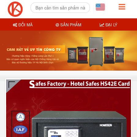
ĐỔI MÃ
SẢN PHẨM
ĐẠI LÝ