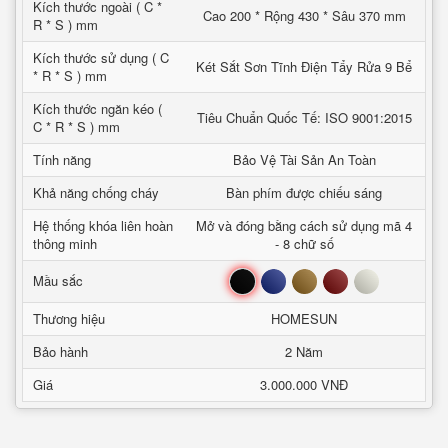
Kích thước ngoài ( C *
Cao 200 * Rộng 430 * Sâu 370 mm
R * S ) mm
Kích thước sử dụng ( C
Két Sắt Sơn Tĩnh Điện Tẩy Rửa 9 Bể
* R * S ) mm
Kích thước ngăn kéo (
Tiêu Chuẩn Quốc Tế: ISO 9001:2015
C * R * S ) mm
Tính năng
Bảo Vệ Tài Sản An Toàn
Khả năng chống cháy
Bàn phím được chiếu sáng
Hệ thống khóa liên hoàn
Mở và đóng bằng cách sử dụng mã 4
thông minh
- 8 chữ số
Đen
Xanh
Nâu
Đỏ
Trắng
Mầu sắc
Thương hiệu
HOMESUN
Bảo hành
2 Năm
Giá
3.000.000 VNĐ