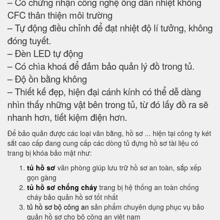
– Có chứng nhận công nghệ ống dẫn nhiệt không
CFC thân thiện môi trường
– Tự động điều chỉnh để đạt nhiệt độ lí tưởng, không
đóng tuyết.
– Đèn LED tự động
– Có chìa khoá để đảm bảo quản lý đồ trong tủ.
– Độ ồn bằng không
– Thiết kế đẹp, hiện đại cánh kính có thể dễ dàng
nhìn thấy những vật bên trong tủ, từ đó lấy đồ ra sẽ
nhanh hơn, tiết kiệm điện hơn.
Để bảo quản được các loại văn bằng, hồ sơ ... hiện tại công ty két
sắt cao cấp đang cung cấp các dòng tủ đựng hồ sơ tài liệu có
trang bị khóa bảo mật như:
tủ hồ sơ
văn phòng giúp lưu trữ hồ sơ an toàn, sắp xếp
gọn gàng
tủ hồ sơ chống cháy
trang bị hệ thống an toàn chống
cháy bảo quản hồ sơ tốt nhất
tủ hồ sơ bộ công an
sản phẩm chuyên dụng phục vụ bảo
quản hồ sơ cho bộ công an việt nam