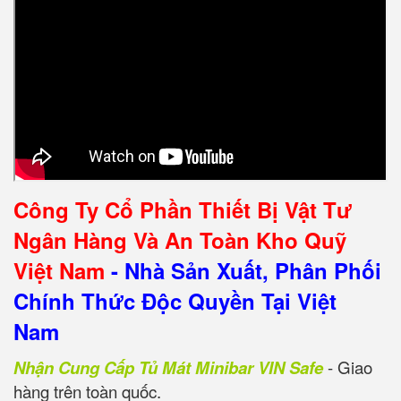
Công Ty Cổ Phần Thiết Bị Vật Tư
Ngân Hàng Và An Toàn Kho Quỹ
Việt Nam
- Nhà Sản Xuất, Phân Phối
Chính Thức Độc Quyền Tại Việt
Nam
Nhận Cung Cấp Tủ Mát Minibar VIN Safe
- Giao
hàng trên toàn quốc.