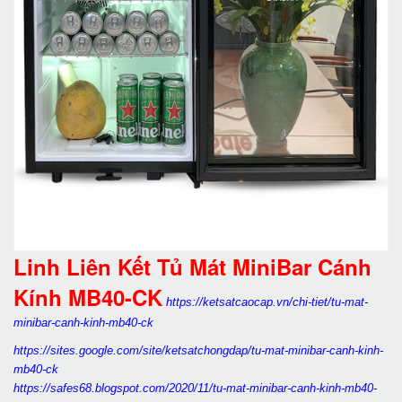
Linh Liên Kết Tủ Mát MiniBar Cánh
Kính MB40-CK
https://ketsatcaocap.vn/chi-tiet/tu-mat-
minibar-canh-kinh-mb40-ck
https://sites.google.com/site/ketsatchongdap/tu-mat-minibar-canh-kinh-
mb40-ck
https://safes68.blogspot.com/2020/11/tu-mat-minibar-canh-kinh-mb40-