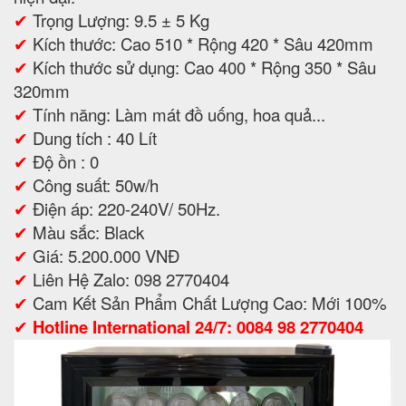
✔
Trọng Lượng: 9.5 ± 5 Kg
✔
Kích thước: Cao 510 * Rộng 420 * Sâu 420mm
✔
Kích thước sử dụng: Cao 400 * Rộng 350 * Sâu
320mm
✔
Tính năng: Làm mát đồ uống, hoa quả...
✔
Dung tích : 40 Lít
✔
Độ ồn : 0
✔
Công suất: 50w/h
✔
Điện áp: 220-240V/ 50Hz.
✔
Màu sắc: Black
✔
Giá: 5.200.000 VNĐ
✔
Liên Hệ Zalo: 098 2770404
✔
Cam Kết Sản Phẩm Chất Lượng Cao: Mới 100%
✔
Hotline International 24/7: 0084 98 2770404