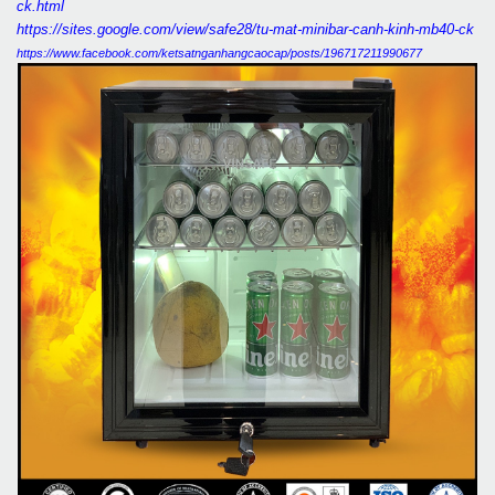
ck.html
https://sites.google.com/view/safe28/tu-mat-minibar-canh-kinh-mb40-ck
https://www.facebook.com/ketsatnganhangcaocap/posts/196717211990677