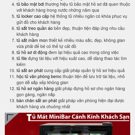
tủ bảo mật bdi
thương hiệu tủ bảo mật hồ sơ đã quen thuộc
với khách hàng trong nước những năm qua
tủ locker cao cấp
hệ thống tủ nhiều ngăn có khóa phục vụ
gửi đồ cho khách hàng
tủ sắt treo quần áo
bền đẹp, thuận tiện đáp ứng nhu cầu
khách hàng
tủ sắt mầm mon
thiết kế nhiều màu sắc, đẹp, không gian
vừa phải để bé có thể tự cất đồ
tủ hồ sơ di động
đem lại hiệu quả cao trong công việc
tủ file
đựng tài liệu với hiệu xuất cao, dễ dàng thao tác tìm
kiếm
tủ sắt an phát
cung cấp giải pháp quản lý hồ sơ hiệu quả
hộc tủ văn phòng bemc
thuận tiện để lưu trữ tài liệu, nhỏ
gọn dễ sắp xếp không gian
tủ hồ sơ ngân hàng
giải pháp đựng hồ sơ cho ngân hàng
gọn gàng, ngăn nắp
bàn chân sắt an phát
giải pháp văn phòng hiện đại được
khách hàng ưa chuông nhất