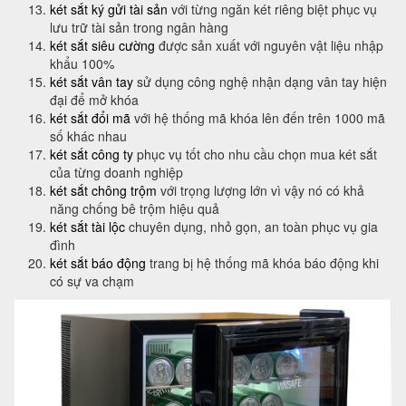
két sắt ký gửi tài sản
với từng ngăn két riêng biệt phục vụ
lưu trữ tài sản trong ngân hàng
két sắt siêu cường
được sản xuất với nguyên vật liệu nhập
khẩu 100%
két sắt vân tay
sử dụng công nghệ nhận dạng vân tay hiện
đại để mở khóa
két sắt đổi mã
với hệ thống mã khóa lên đến trên 1000 mã
số khác nhau
két sắt công ty
phục vụ tốt cho nhu cầu chọn mua két sắt
của từng doanh nghiệp
két sắt chông trộm
với trọng lượng lớn vì vậy nó có khả
năng chống bê trộm hiệu quả
két sắt tài lộc
chuyên dụng, nhỏ gọn, an toàn phục vụ gia
đình
két sắt báo động
trang bị hệ thống mã khóa báo động khi
có sự va chạm