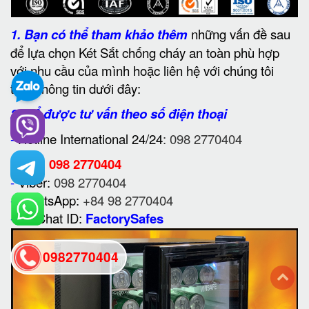
1.
Bạn có thể tham khảo thêm
những vấn đề sau
để lựa chọn Két Sắt chống cháy an toàn phù hợp
với nhu cầu của mình hoặc liên hệ với chúng tôi
theo thông tin dưới đây:
2. Để được tư vấn theo số điện thoại
-
Hotline International 24/24
: 098 2770404
-
Zalo:
098 2770404
-
Viber:
098 2770404
-
WhatsApp:
+84 98 2770404
-
WeChat ID:
FactorySafes
0982770404
back