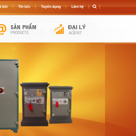
 két
Tin tức
Tuyển dụng
Liên hệ