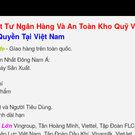
ật Tư Ngân Hàng Và An Toàn Kho Quỹ 
uyền Tại Việt Nam
fe
- Giao hàng trên toàn quốc.
n Nhất Đông Nam Á:
áy Sản Xuất.
hí
Phẩm
 và Người Tiêu Dùng.
nh dài hạn
n Lớn
Vingroup, Tân Hoàng Minh, Viettel, Tập Đoàn FLC
iện Lực Việt Nam, Tập Đoàn Dầu Khí, Vinamilk, VietJe