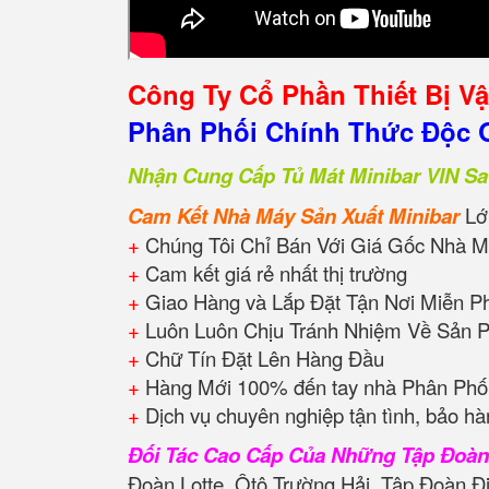
Công Ty Cổ Phần Thiết Bị V
Phân Phối Chính Thức Độc Q
Nhận Cung Cấp Tủ Mát Minibar VIN Sa
Cam Kết Nhà Máy Sản Xuất Minibar
Lớ
+
Chúng Tôi Chỉ Bán Với Giá Gốc Nhà M
+
Cam kết giá rẻ nhất thị trường
+
Giao Hàng và Lắp Đặt Tận Nơi Miễn P
+
Luôn Luôn Chịu Tránh Nhiệm Về Sản 
+
Chữ Tín Đặt Lên Hàng Đầu
+
Hàng Mới 100% đến tay nhà Phân Phối
+
Dịch vụ chuyên nghiệp tận tình, bảo hà
Đối Tác Cao Cấp Của Những Tập Đoà
Đoàn Lotte, Ôtô Trường Hải, Tập Đoàn Đ