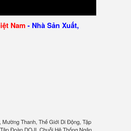
Việt Nam
- Nhà Sản Xuất,
, Mường Thanh, Thế Giới Di Động, Tập
t, Tập Đoàn DOJI, Chuỗi Hệ Thống Ngân