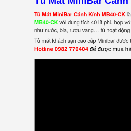
Tủ Mát MiniBar Cánh
Tủ Mát MiniBar Cánh Kính MB40-CK
là
MB40-CK
với dung tích 40 lít phù hợp v
như nước, bia, rượu vang… tủ hoạt động 
Tủ mát khách sạn cao cấp Minibar được th
Hotline 0982 770404
để được mua hàn