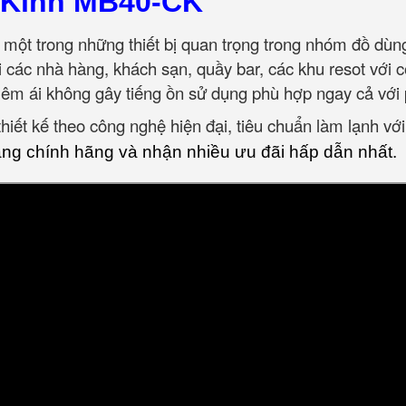
 Kính MB40-CK
 một trong những thiết bị quan trọng trong nhóm đồ dù
ới các nhà hàng, khách sạn, quầy bar, các khu resot với
êm ái không gây tiếng ồn sử dụng phù hợp ngay cả với 
iết kế theo công nghệ hiện đại, tiêu chuẩn làm lạnh với
g chính hãng và nhận nhiều ưu đãi hấp dẫn nhất.