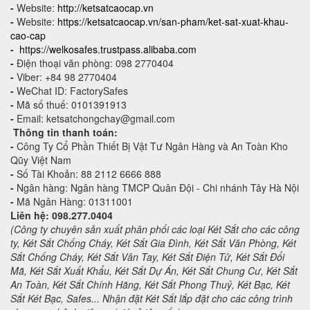
-
Website:
http://ketsatcaocap.vn
-
Website:
https://ketsatcaocap.vn/san-pham/ket-sat-xuat-khau-
cao-cap
-
https://welkosafes.trustpass.alibaba.com
-
Điện thoại văn phòng: 098 2770404
-
Viber: +84 98 2770404
-
WeChat ID: FactorySafes
-
Mã số thuế: 0101391913
-
Email: ketsatchongchay@gmail.com
Thông tin thanh toán:
-
Công Ty Cổ Phần Thiết Bị Vật Tư Ngân Hàng và An Toàn Kho
Qũy Việt Nam
-
Số Tài Khoản: 88 2112 6666 888
-
Ngân hàng: Ngân hàng TMCP Quân Đội - Chi nhánh Tây Hà Nội
-
Mã Ngân Hàng: 01311001
Liên hệ: 098.277.0404
(Công ty chuyên sản xuất phân phối các loại Két Sắt cho các công
ty, Két Sắt Chống Cháy, Két Sắt Gia Đình, Két Sắt Văn Phòng, Két
Sắt Chống Cháy, Két Sắt Vân Tay, Két Sắt Điện Tử, Két Sắt Đổi
Mã, Két Sắt Xuất Khẩu, Két Sắt Dự Án, Két Sắt Chung Cư, Két Sắt
An Toàn, Két Sắt Chính Hãng, Két Sắt Phong Thuỷ, Két Bạc, Két
Sắt Két Bạc, Safes... Nhận đặt Két Sắt lắp đặt cho các công trình