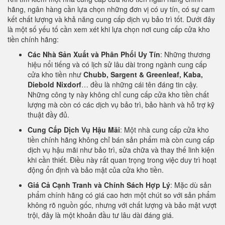
hãng, ngân hàng cần lựa chọn những đơn vị có uy tín, có sự cam
kết chất lượng và khả năng cung cấp dịch vụ bảo trì tốt. Dưới đây
là một số yếu tố cần xem xét khi lựa chọn nơi cung cấp cửa kho
tiền chính hãng:
Các Nhà Sản Xuất và Phân Phối Uy Tín
: Những thương
hiệu nổi tiếng và có lịch sử lâu dài trong ngành cung cấp
cửa kho tiền như
Chubb, Sargent & Greenleaf, Kaba,
Diebold Nixdorf
… đều là những cái tên đáng tin cậy.
Những công ty này không chỉ cung cấp cửa kho tiền chất
lượng mà còn có các dịch vụ bảo trì, bảo hành và hỗ trợ kỹ
thuật đầy đủ.
Cung Cấp Dịch Vụ Hậu Mãi
: Một nhà cung cấp cửa kho
tiền chính hãng không chỉ bán sản phẩm mà còn cung cấp
dịch vụ hậu mãi như bảo trì, sửa chữa và thay thế linh kiện
khi cần thiết. Điều này rất quan trọng trong việc duy trì hoạt
động ổn định và bảo mật của cửa kho tiền.
Giá Cả Cạnh Tranh và Chính Sách Hợp Lý
: Mặc dù sản
phẩm chính hãng có giá cao hơn một chút so với sản phẩm
không rõ nguồn gốc, nhưng với chất lượng và bảo mật vượt
trội, đây là một khoản đầu tư lâu dài đáng giá.