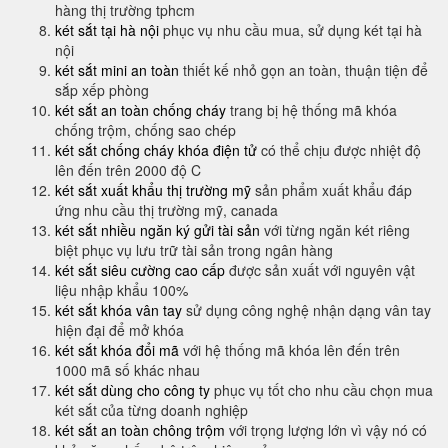
hàng thị trường tphcm
két sắt tại hà nội
phục vụ nhu cầu mua, sử dụng két tại hà
nội
két sắt mini an toàn
thiết kế nhỏ gọn an toàn, thuận tiện để
sắp xếp phòng
két sắt an toàn chống cháy
trang bị hệ thống mã khóa
chống trộm, chống sao chép
két sắt chống cháy khóa điện tử
có thể chịu được nhiệt độ
lên đến trên 2000 độ C
két sắt xuất khẩu thị trường mỹ
sản phẩm xuất khẩu đáp
ứng nhu cầu thị trường mỹ, canada
két sắt nhiều ngăn ký gửi tài sản
với từng ngăn két riêng
biệt phục vụ lưu trữ tài sản trong ngân hàng
két sắt siêu cường cao cấp
được sản xuất với nguyên vật
liệu nhập khẩu 100%
két sắt khóa vân tay
sử dụng công nghệ nhận dạng vân tay
hiện đại để mở khóa
két sắt khóa đổi mã
với hệ thống mã khóa lên đến trên
1000 mã số khác nhau
két sắt dùng cho công ty
phục vụ tốt cho nhu cầu chọn mua
két sắt của từng doanh nghiệp
két sắt an toàn chông trộm
với trọng lượng lớn vì vậy nó có