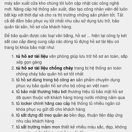
máy sản xuất cửa kho chúng tôi luôn cập nhật các công nghệ
mới. Nâng cấp hệ thống sản xuất, đào tạo công nhân viên để luôn
bắt kịp với thời đại và cho ra thị trường những sản phẩm tốt. Tất
cả để đảm bảo phục vụ tốt nhất nhu cầu sử dụng lưu trữ, bảo
quản tài sản, hồ sơ của khách hàng.
Để bảo quản được các loại văn bằng, hồ sơ ... hiện tại công ty két
sắt cao cấp đang cung cấp các dòng tủ đựng hồ sơ tài liệu có
trang bị khóa bảo mật như:
tủ hồ sơ tài liệu
văn phòng giúp lưu trữ hồ sơ an toàn, sắp
xếp gọn gàng
tủ hồ sơ tài liệu chống cháy
trang bị hệ thống an toàn
chống cháy bảo quản hồ sơ tốt nhất
tủ hồ sơ dùng trong bộ công an
sản phẩm chuyên dụng
phục vụ bảo quản hồ sơ cho bộ công an việt nam
tủ bảo mật thương hiệu bdi
thương hiệu tủ bảo mật hồ sơ
đã quen thuộc với khách hàng trong nước những năm qua
tủ locker chính hãng cao cấp
hệ thống tủ nhiều ngăn có
khóa phục vụ gửi đồ cho khách hàng
tủ sắt đựng đồ treo quần áo
bền đẹp, thuận tiện đáp ứng
nhu cầu khách hàng
tủ sắt trường mầm mon
thiết kế nhiều màu sắc, đẹp, không