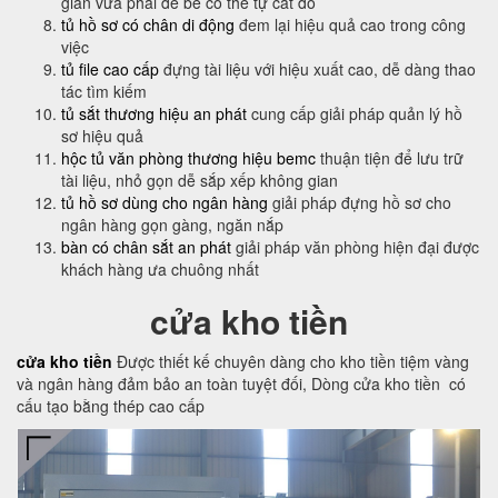
gian vừa phải để bé có thể tự cất đồ
tủ hồ sơ có chân di động
đem lại hiệu quả cao trong công
việc
tủ file cao cấp
đựng tài liệu với hiệu xuất cao, dễ dàng thao
tác tìm kiếm
tủ sắt thương hiệu an phát
cung cấp giải pháp quản lý hồ
sơ hiệu quả
hộc tủ văn phòng thương hiệu bemc
thuận tiện để lưu trữ
tài liệu, nhỏ gọn dễ sắp xếp không gian
tủ hồ sơ dùng cho ngân hàng
giải pháp đựng hồ sơ cho
ngân hàng gọn gàng, ngăn nắp
bàn có chân sắt an phát
giải pháp văn phòng hiện đại được
khách hàng ưa chuông nhất
cửa kho tiền
cửa kho tiền
Được thiết kế chuyên dàng cho kho tiền tiệm vàng
và ngân hàng đảm bảo an toàn tuyệt đối, Dòng cửa kho tiền có
cấu tạo bằng thép cao cấp