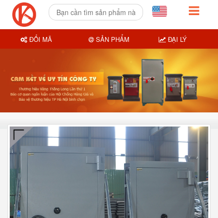
ĐỔI MÃ
SẢN PHẨM
ĐẠI LÝ