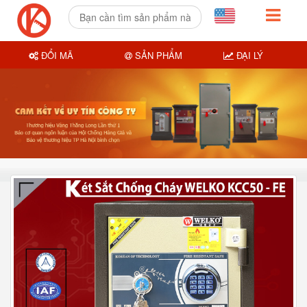
ĐỔI MÃ
SẢN PHẨM
ĐẠI LÝ