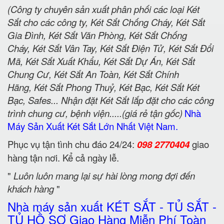
(Công ty chuyên sản xuất phân phối các loại Két
Sắt cho các công ty, Két Sắt Chống Cháy, Két Sắt
Gia Đình, Két Sắt Văn Phòng, Két Sắt Chống
Cháy, Két Sắt Vân Tay, Két Sắt Điện Tử, Két Sắt Đổi
Mã, Két Sắt Xuất Khẩu, Két Sắt Dự Án, Két Sắt
Chung Cư, Két Sắt An Toàn, Két Sắt Chính
Hãng, Két Sắt Phong Thuỷ, Két Bạc, Két Sắt Két
Bạc, Safes... Nhận đặt Két Sắt lắp đặt cho các công
trình chung cư, bệnh viện.....(giá rẻ tận gốc)
Nhà
Máy Sản Xuất Két Sắt Lớn Nhất Việt Nam.
Phục vụ tận tình chu đáo 24/24:
098 2770404
giao
hàng tận nơi. Kể cả ngày lễ.
"
Luôn luôn mang lại sự hài lòng mong đợi đến
khách hàng
"
Nhà máy sản xuất KÉT SẮT - TỦ SẮT -
TỦ HỒ SƠ Giao Hàng Miễn Phí Toàn