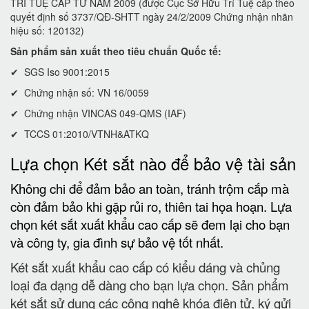
TRÍ TUỆ CẤP TỪ NĂM 2009 (được Cục Sở Hữu Trí Tuệ cấp theo
quyết định số 3737/QĐ-SHTT ngày 24/2/2009 Chứng nhận nhãn
hiệu số: 120132)
Sản phẩm sản xuất theo tiêu chuẩn Quốc tế:
✔ SGS Iso 9001:2015
✔ Chứng nhận số: VN 16/0059
✔ Chứng nhận VINCAS 049-QMS (IAF)
✔ TCCS 01:2010/VTNH&ATKQ
Lựa chọn Két sắt nào để bảo vệ tài sản
Không chi để đảm bảo an toàn, tránh trộm cắp mà
còn đảm bảo khi gặp rủi ro, thiên tai họa hoạn. Lựa
chọn két sắt xuất khẩu cao cấp sẽ đem lại cho bạn
và công ty, gia đình sự bảo vệ tốt nhất.
Két sắt xuất khẩu cao cấp có kiểu dáng và chủng
loại đa dạng dễ dàng cho bạn lựa chọn. Sản phẩm
két sắt sử dụng các công nghệ khóa điện tử, ký gửi