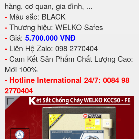
hàng, cơ quan, gia đình, ...
Màu sắc: BLACK
-
Thương hiệu: WELKO Safes
-
Giá:
-
5.700.000 VNĐ
Liên Hệ Zalo: 098 2770404
-
Cam Kết Sản Phẩm Chất Lượng Cao:
-
Mới 100%
-
Hotline International 24/7: 0084 98
2770404