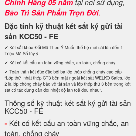
Chính Hãng 05 năm
tại nơi sử dụng,
Bảo Trì Sản Phẩm Trọn Đời
.
Đặc tính kỹ thuật két sắt ký gửi tài
sản KCC50 - FE
✔ Két sắt khóa Đổi Mã Theo Ý Muốn thế hệ mới cài lên đến 1
Triệu Mã Số tùy ý.
✔ Két có kết cấu an toàn vững chắc, an toàn, chống cháy
✔ Toàn thân két đúc đặc bởi ba lớp thép chống cháy cao cấp
“Lớp thứ nhất thép CT3 bên mặt ngoài két sắt WELKO Safes, lớp
2 là lớp chống cháy bảo vệ tài sản và lớp thép thứ 3 bên trong két
sắt có tác dụng cân đối nhiệt độ lan toả đều nhau”.
Thông số kỹ thuật két sắt ký gửi tài sản
KCC50 - FE
Két có kết cấu an toàn vững chắc, an
-
toàn, chống cháy