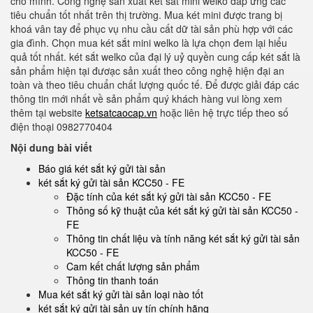
cho mình. Công nghệ sản xuất két sắt mini welko đáp ứng các
tiêu chuẩn tốt nhất trên thị trường. Mua két mini được trang bị
khoá vân tay để phục vụ nhu cầu cất dữ tài sản phù hợp với các
gia đình. Chọn mua két sắt mini welko là lựa chọn đem lại hiểu
quả tốt nhất. két sắt welko của đại lý uỷ quyền cung cấp két sắt là
sản phẩm hiện tại đươạc sản xuất theo công nghệ hiện đại an
toàn và theo tiêu chuẩn chất lượng quốc tế. Để được giải đáp các
thông tin mới nhất về sản phẩm quý khách hàng vui lòng xem
thêm tại website
ketsatcaocap.vn
hoặc liên hệ trực tiếp theo số
điện thoại 0982770404
Nội dung bài viết
Báo giá két sắt ký gửi tài sản
két sắt ký gửi tài sản KCC50 - FE
Đặc tính của két sắt ký gửi tài sản KCC50 - FE
Thông số kỹ thuật của két sắt ký gửi tài sản KCC50 -
FE
Thông tin chất liệu và tính năng két sắt ký gửi tài sản
KCC50 - FE
Cam kết chất lượng sản phẩm
Thông tin thanh toán
Mua két sắt ký gửi tài sản loại nào tốt
két sắt ký gửi tài sản uy tín chính hãng