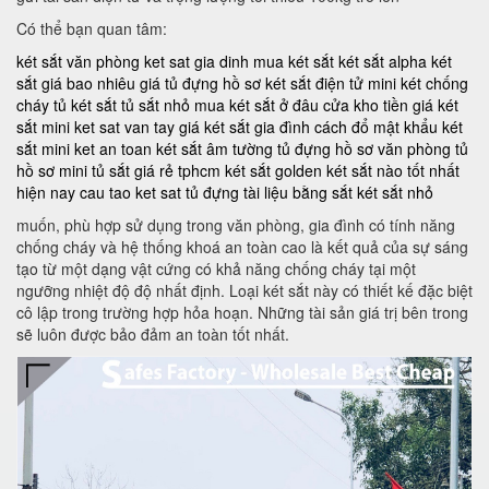
Có thể bạn quan tâm:
két sắt văn phòng
ket sat gia dinh
mua két sắt
két sắt alpha
két
sắt giá bao nhiêu
giá tủ đựng hồ sơ
két sắt điện tử mini
két chống
cháy
tủ két sắt
tủ sắt nhỏ
mua két sắt ở đâu
cửa kho tiền
giá két
sắt mini
ket sat van tay
giá két sắt gia đình
cách đổ mật khẩu két
sắt mini
ket an toan
két sắt âm tường
tủ đựng hồ sơ văn phòng
tủ
hồ sơ mini
tủ sắt giá rẻ tphcm
két sắt golden
két sắt nào tốt nhất
hiện nay
cau tao ket sat
tủ đựng tài liệu bằng sắt
két sắt nhỏ
muốn, phù hợp sử dụng trong văn phòng, gia đình có tính năng
chống cháy và hệ thống khoá an toàn cao là kết quả của sự sáng
tạo từ một dạng vật cứng có khả năng chống cháy tại một
ngưỡng nhiệt độ độ nhất định. Loại két sắt này có thiết kế đặc biệt
cô lập trong trường hợp hỏa hoạn. Những tài sản giá trị bên trong
sẽ luôn được bảo đảm an toàn tốt nhất.