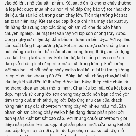
vào độ lớn, nhỏ của sản phẩm. Két sắt điện tử chống cháy thường
là loại két được mua nhiều hơn vì nó đáp ứng bảo vệ tốt nhất cho
tài liệu, tài sản kể cả trong đám cháy lớn. Trên thị trường két sắt
an toàn hiện nay. Két sắt cao cấp là địa chỉ nhà máy sản xuất uy
tín hàng đầu cung cấp các dòng két sắt với chế độ bảo hành
chuyên nghiệp. Bề mặt két vân tay với lớp sơn chống trầy xước.
Công nghệ sơn hiện đại đảm bảo an toàn và bền đẹp. Với vật liệu
sản xuất bằng thép cường lực. két an toàn được sơn chống bám
bụi chống xước đảm bảo sản phẩm bóng trong thời gian sử dụng
lâu dài. Dòng két vân tay, két điện tử, két chống cháy có sự đa
dạng về chủng loại cũng như mẫu mã, trọng lượng, khối lượng.
Với các loại két sắt chống cháy welko loại két mini thì trọng lượng
trung bình vào khoảng 80 đến 150kg. két sắt chống cháy,két sắt
vân tay,két sắt điện tử thường được làm bằng thép chắc chắn và
hệ thống khóa an toàn thông minh. Chất liệu bề mặt của két bóng
đẹp, mịn và sử dụng lớp sơn chống trầy xước nên bạn có thể yên
tâm trong quá trình sử dụng két. Đáp ứng nhu cầu của khách
hàng hiện nay các showroom trưng bày với nhiều mẫu mới.Sản
phẩm két sắt chống cháy welko hiện đạng được phân phối bởi
đơn vị sản xuất két sắt cao cấp. Với những chuỗi showroom giới
thiệu sản phẩm liên tục cập nhật sản phẩm mới. cửa hàng két sắt
cao cấp hiện nay là nơi uy tín để bạn chọn mua két sắt điện tử