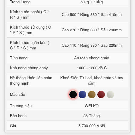
Trọng lượng
50kg ± 10Kg
Kích thước ngoài ( C *
Cao 500 * Rộng 380 * Sâu 410mm
R * S ) mm
Kích thước sử dụng ( C
Cao 270 * Rộng 330 * Sâu 290mm
* R * S ) mm
Kích thước ngăn kéo (
Cao 110 * Rộng 330 * Sâu 220mm
C * R * S ) mm
Tính năng
An toàn chống cháy
Khả năng chống cháy
1000 - 1200 độ C
Hệ thống khóa liên hoàn
Khoá Điện Tử Led, khoá chìa và tay
thông minh
cầm
Đen
Xanh
Nâu
Đỏ
Trắng
Mầu sắc
Thương hiệu
WELKO
Bảo hành
36 Tháng
Giá
5.700.000 VNĐ