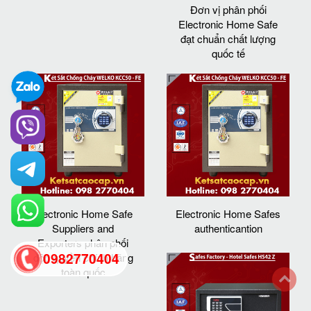
Đơn vị phân phối
Electronic Home Safe
đạt chuẩn chất lượng
quốc tế
Electronic Home Safe
Electronic Home Safes
Suppliers and
authenticantion
Exporters phân phối
0982770404
độc quyền chính hãng
toàn quốc
back