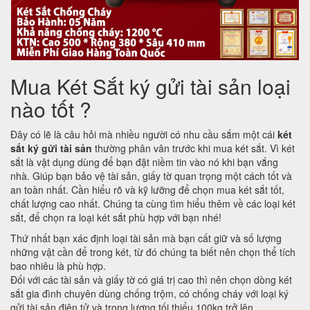
Mua Két Sắt ký gửi tài sản loại
nào tốt ?
Đây có lẽ là câu hỏi mà nhiều người có nhu cầu sắm một cái
két
sắt ký gửi tài sản
thường phân vân trước khi mua két sắt. Vì két
sắt là vật dụng dùng để bạn đặt niềm tin vào nó khi bạn vắng
nhà. Giúp bạn bảo vệ tài sản, giấy tờ quan trọng một cách tốt và
an toàn nhất. Cần hiểu rõ và kỹ lưỡng để chọn mua két sắt tốt,
chất lượng cao nhất. Chúng ta cùng tìm hiểu thêm về các loại két
sắt, để chọn ra loại két sắt phù hợp với bạn nhé!
Thứ nhất bạn xác định loại tài sản mà bạn cất giữ và số lượng
những vật cần để trong két, từ đó chúng ta biết nên chọn thể tích
bao nhiêu là phù hợp.
Đối với các tài sản và giấy tờ có giá trị cao thì nên chọn dòng két
sắt gia đình chuyên dùng chống trộm, có chống cháy với loại ký
gửi tài sản điện tử và trọng lượng tối thiểu 100kg trở lên