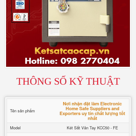
THÔNG SỐ KỸ THUẬT
Nơi nhận đặt làm Electronic
Home Safe Suppliers and
Tên sản phẩm
Exporters uy tín chất lượng tốt
nhất
Model
Két Sắt Vân Tay KCC50 - FE