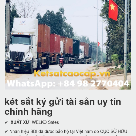
két sắt ký gửi tài sản uy tín
chính hãng
✔
XUẤT XỨ
: WELKO Safes
✔ Nhãn hiệu BDI đã được bảo hộ tại Việt nam do CỤC SỞ HỮU