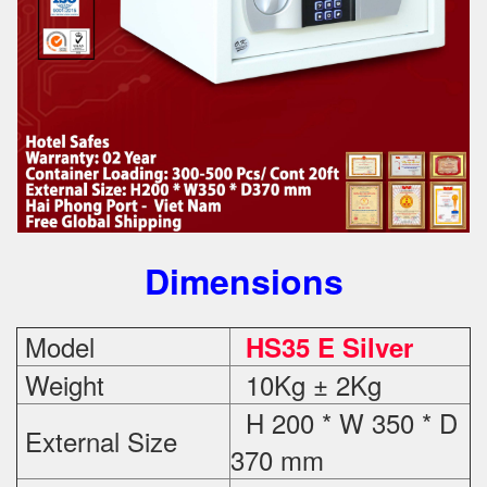
Dimensions
Model
HS35 E Silver
Weight
10Kg ± 2Kg
H 200 * W 350 * D
External Size
370 mm