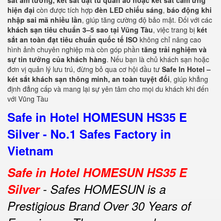
sắt âm tường, két sắt đặt tủ quần áo hoặc két sắt cảm ứng
hiện đại
còn được tích hợp
đèn LED chiếu sáng
,
báo động khi
nhập sai mã nhiều lần
, giúp tăng cường độ bảo mật. Đối với các
khách sạn tiêu chuẩn 3–5 sao tại Vũng Tàu
, việc trang bị
két
sắt an toàn đạt tiêu chuẩn quốc tế ISO
không chỉ nâng cao
hình ảnh chuyên nghiệp mà còn góp phần
tăng trải nghiệm và
sự tin tưởng của khách hàng
. Nếu bạn là chủ khách sạn hoặc
đơn vị quản lý lưu trú, đừng bỏ qua cơ hội đầu tư
Safe In Hotel –
két sắt khách sạn thông minh, an toàn tuyệt đối
, giúp khẳng
định đẳng cấp và mang lại sự yên tâm cho mọi du khách khi đến
với Vũng Tàu
Safe in Hotel HOMESUN HS35 E
Silver - No.1 Safes Factory in
Vietnam
Safe in Hotel HOMESUN HS35 E
Silver
- Safes HOMESUN is a
Prestigious Brand Over 30 Years of