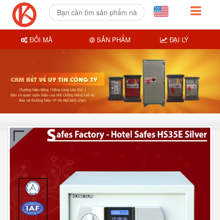
ĐỔI MÃ
SẢN PHẨM
ĐẠI LÝ