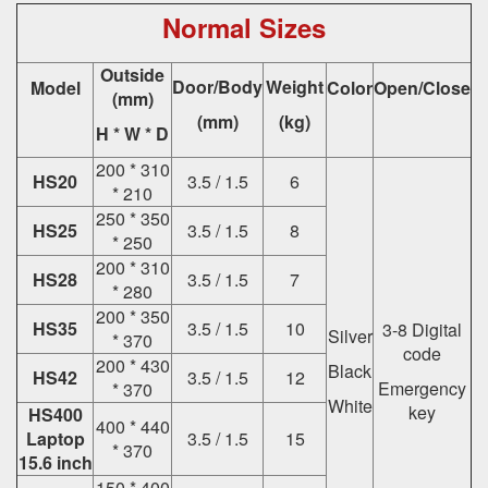
Normal Sizes
Outside
Door/Body
Weight
Model
Color
Open/Close
(mm)
(mm)
(kg)
H * W * D
200 * 310
HS20
3.5 / 1.5
6
* 210
250 * 350
HS25
3.5 / 1.5
8
* 250
200 * 310
HS28
3.5 / 1.5
7
* 280
200 * 350
HS35
3.5 / 1.5
10
3-8 Digital
Silver
* 370
code
200 * 430
Black
HS42
3.5 / 1.5
12
Emergency
* 370
White
key
HS400
400 * 440
Laptop
3.5 / 1.5
15
* 370
15.6 inch
150 * 400