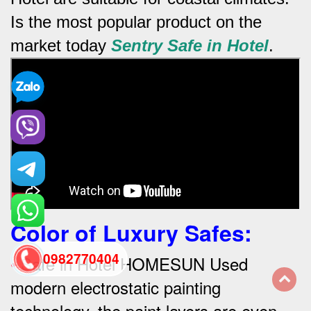
Is the most popular product on the
market today
Sentry Safe in Hotel
.
Color of Luxury Safes
:
0982770404
•
Safe in Hotel HOMESUN Used
modern electrostatic painting
back
technology, the paint layers are even,