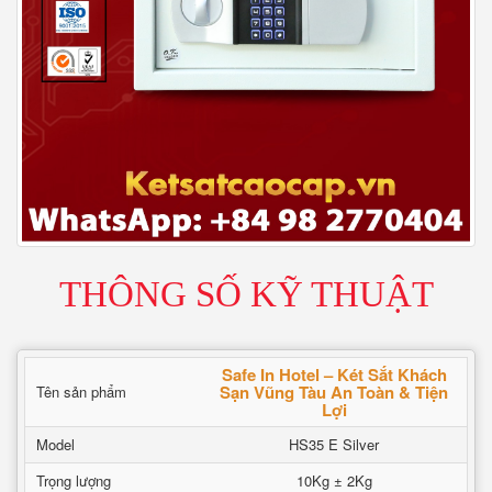
THÔNG SỐ KỸ THUẬT
Safe In Hotel – Két Sắt Khách
Sạn Vũng Tàu An Toàn & Tiện
Tên sản phẩm
Lợi
Model
HS35 E Silver
Trọng lượng
10Kg ± 2Kg