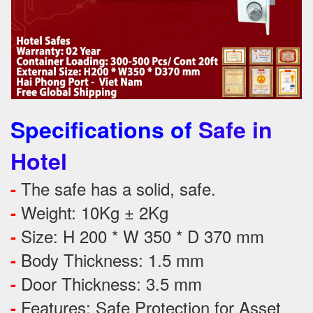
Specifications of
Safe in
Hotel
The safe has a solid, safe.
-
Weight: 10Kg ± 2Kg
-
Size: H 200 * W 350 * D 370 mm
-
Body Thickness: 1.5 mm
-
Door Thickness: 3.5 mm
-
Features:
Safe Protection
for
Asset
-