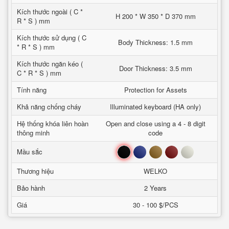
Kích thước ngoài ( C *
H 200 * W 350 * D 370 mm
R * S ) mm
Kích thước sử dụng ( C
Body Thickness: 1.5 mm
* R * S ) mm
Kích thước ngăn kéo (
Door Thickness: 3.5 mm
C * R * S ) mm
Tính năng
Protection for Assets
Khả năng chống cháy
Illuminated keyboard (HA only)
Hệ thống khóa liên hoàn
Open and close using a 4 - 8 digit
thông minh
code
Đen
Xanh
Nâu
Đỏ
Trắng
Mầu sắc
Thương hiệu
WELKO
Bảo hành
2 Years
Giá
30 - 100 $/PCS