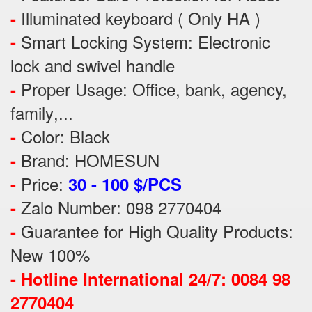
Illuminated keyboard ( Only HA )
-
Smart Locking System: Electronic
-
lock and swivel handle
Proper Usage:
Office, bank, agency,
-
family
,...
Color: Black
-
Brand: HOMESUN
-
Price:
-
30 - 100 $/PCS
Zalo Number: 098 2770404
-
Guarantee for High Quality Products:
-
New 100%
-
Hotline International 24/7: 0084 98
2770404