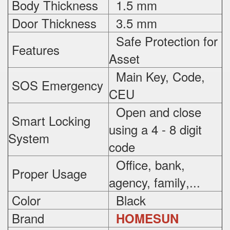
Body Thickness
1.5 mm
Door Thickness
3.5 mm
Safe Protection
for
Features
Asset
Main Key, Code,
SOS Emergency
CEU
Open and close
Smart Locking
using a 4 - 8 digit
System
code
Office, bank,
Proper Usage
agency, family
,...
Color
Black
Brand
HOMESUN