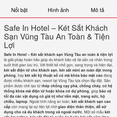
Nổi bật
Hình ảnh
Mô tả
Safe In Hotel – Két Sắt Khách
Sạn Vũng Tàu An Toàn & Tiện
Lợi
Safe In Hotel – Két sắt khách sạn Vũng Tàu an toàn & tiện lợi
là giải pháp hoàn hảo giúp du khách bảo vệ tài sản cá nhân trong
suốt thời gian lưu trú. Với thiết kế nhỏ gọn, sang trọng và hiện đại,
két sắt điện tử cho khách sạn
,
két sắt mini an toàn đặt trong
phòng
, hay
két sắt kỹ thuật số có mã khóa bảo mật cao
đang
được nhiều khách sạn, resort tại Vũng Tàu lựa chọn lắp đặt. Sản
phẩm được chế tạo từ
thép chống cạy phá, chống cháy, có hệ
thống khóa mã điện tử hoặc khóa cơ dự phòng
, giúp
bảo vệ
tối đa các vật dụng có giá trị như tiền mặt, trang sức, hộ
chiếu, laptop
. Ngoài tính năng an toàn,
két sắt khách sạn cao
cấp
còn mang lại sự tiện lợi nhờ
giao diện thân thiện, dễ sử
dụng cho cả du khách trong và ngoài nước
. Một số mẫu
két