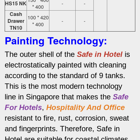
HS15 NK
-
-
* 400
Cash
100 * 420
Drawer
-
-
* 400
TN10
Painting Technology:
The outer shell of the
Safe in Hotel
is
electrostatically painted with cleaning
according to the standard of 9 tanks.
This is the most modern technology
line in Singapore that makes the
Safe
For Hotels
,
Hospitality And Office
resistant to fire, rust, corrosion, sweat
and fingerprints.
Therefore, Safe in
Hotel are suitable for coastal climates.