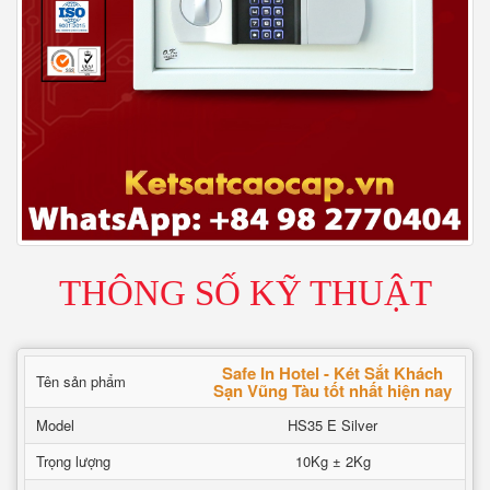
THÔNG SỐ KỸ THUẬT
Safe In Hotel - Két Sắt Khách
Tên sản phẩm
Sạn Vũng Tàu tốt nhất hiện nay
Model
HS35 E Silver
Trọng lượng
10Kg ± 2Kg