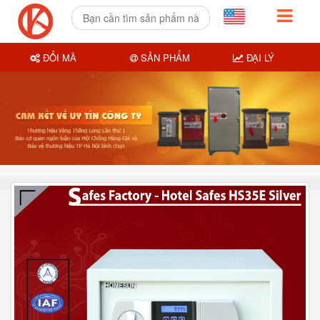
ĐỔI MÃ
SẢN PHẨM
ĐẠI LÝ