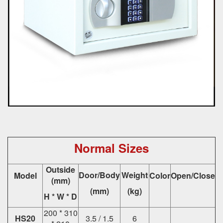
Normal Sizes
Outside
Door/Body
Weight
Model
Color
Open/Close
(mm)
(mm)
(kg)
H * W * D
200 * 310
HS20
3.5 / 1.5
6