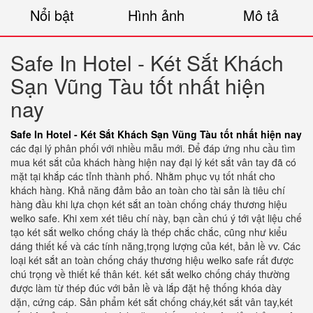
Nổi bật
Hình ảnh
Mô tả
Safe In Hotel - Két Sắt Khách
Sạn Vũng Tàu tốt nhất hiện
nay
Safe In Hotel - Két Sắt Khách Sạn Vũng Tàu tốt nhất hiện nay
các đại lý phân phối với nhiều mẫu mới. Để đáp ứng nhu cầu tìm
mua két sắt của khách hàng hiện nay đại lý két sắt vân tay đã có
mặt tại khắp các tỉnh thành phố. Nhằm phục vụ tốt nhất cho
khách hàng. Khả năng đảm bảo an toàn cho tài sản là tiêu chí
hàng đầu khi lựa chọn két sắt an toàn chống cháy thương hiệu
welko safe. Khi xem xét tiêu chí này, bạn cần chú ý tới vật liệu chế
tạo két sắt welko chống cháy là thép chắc chắc, cũng như kiểu
dáng thiết kế và các tính năng,trọng lượng của két, bản lề vv. Các
loại két sắt an toàn chống cháy thương hiệu welko safe rất được
chú trọng về thiết kế thân két. két sắt welko chống cháy thường
được làm từ thép đúc với bản lề và lắp đặt hệ thống khóa dày
dặn, cứng cáp. Sản phẩm két sắt chống cháy,két sắt vân tay,két