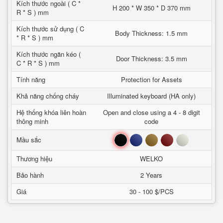
Kích thước ngoài ( C *
H 200 * W 350 * D 370 mm
R * S ) mm
Kích thước sử dụng ( C
Body Thickness: 1.5 mm
* R * S ) mm
Kích thước ngăn kéo (
Door Thickness: 3.5 mm
C * R * S ) mm
Tính năng
Protection for Assets
Khả năng chống cháy
Illuminated keyboard (HA only)
Hệ thống khóa liên hoàn
Open and close using a 4 - 8 digit
thông minh
code
Đen
Xanh
Nâu
Đỏ
Trắng
Mầu sắc
Thương hiệu
WELKO
Bảo hành
2 Years
Giá
30 - 100 $/PCS