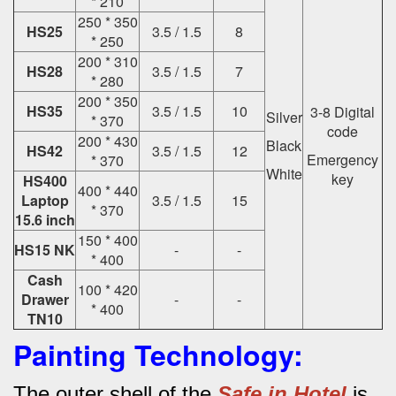
* 210
250 * 350
HS25
3.5 / 1.5
8
* 250
200 * 310
HS28
3.5 / 1.5
7
* 280
200 * 350
HS35
3.5 / 1.5
10
3-8 Digital
Silver
* 370
code
200 * 430
Black
HS42
3.5 / 1.5
12
Emergency
* 370
White
key
HS400
400 * 440
Laptop
3.5 / 1.5
15
* 370
15.6 inch
150 * 400
HS15 NK
-
-
* 400
Cash
100 * 420
Drawer
-
-
* 400
TN10
Painting Technology:
The outer shell of the
Safe in Hotel
is