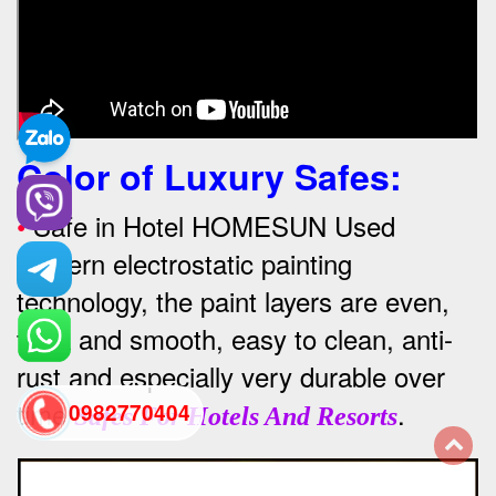
Color of Luxury Safes
:
•
Safe in Hotel HOMESUN Used
modern electrostatic painting
technology, the paint layers are even,
thick and smooth, easy to clean, anti-
rust and especially very durable over
time
.
0982770404
Safes For Hotels And Resorts
back