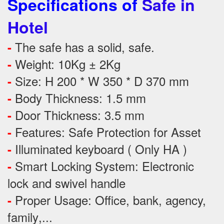
Specifications of
Safe in
Hotel
The safe has a solid, safe.
-
Weight: 10Kg ± 2Kg
-
Size: H 200 * W 350 * D 370 mm
-
Body Thickness: 1.5 mm
-
Door Thickness: 3.5 mm
-
Features:
Safe Protection
for
Asset
-
Illuminated keyboard ( Only HA )
-
Smart Locking System: Electronic
-
lock and swivel handle
Proper Usage:
Office, bank, agency,
-
family
,...