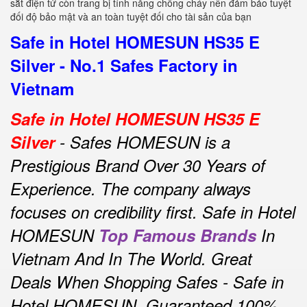
sắt điện tử còn trang bị tính năng chống cháy nên đảm bảo tuyệt
đối độ bảo mật và an toàn tuyệt đối cho tài sản của bạn
Safe in Hotel HOMESUN HS35 E
Silver - No.1 Safes Factory in
Vietnam
Safe in Hotel HOMESUN HS35 E
Silver
- Safes HOMESUN is a
Prestigious Brand Over 30 Years of
Experience.
The company always
focuses on credibility first.
Safe in Hotel
HOMESUN
Top Famous Brands
In
Vietnam And In The World.
Great
Deals When Shopping Safes - Safe in
Hotel HOMESUN.
Guaranteed 100%