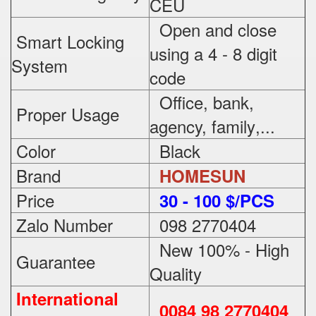
CEU
Open and close
Smart Locking
using a 4 - 8 digit
System
code
Office, bank,
Proper Usage
agency, family
,...
Color
Black
Brand
HOMESUN
Price
3
0 - 100 $/PCS
Zalo Number
098 2770404
New 100% - High
Guarantee
Quality
International
0084 98 2770404