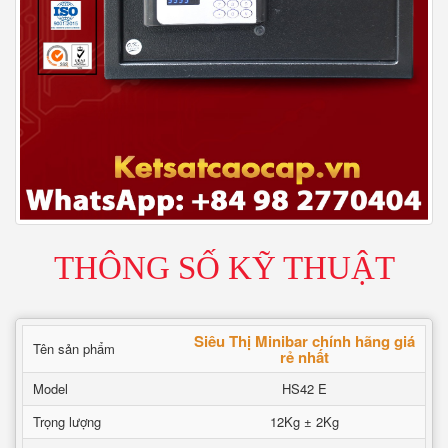
THÔNG SỐ KỸ THUẬT
Siêu Thị Minibar chính hãng giá
Tên sản phẩm
rẻ nhất
Model
HS42 E
Trọng lượng
12Kg ± 2Kg