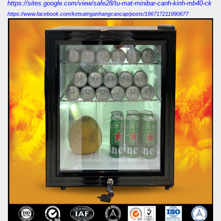
https://sites.google.com/view/safe28/tu-mat-minibar-canh-kinh-mb40-ck
https://www.facebook.com/ketsatnganhangcaocap/posts/196717211990677