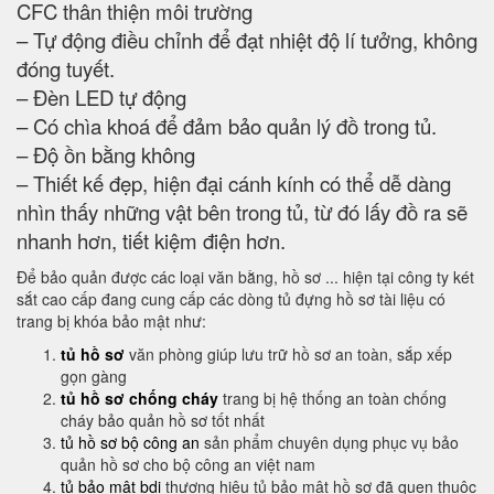
CFC thân thiện môi trường
– Tự động điều chỉnh để đạt nhiệt độ lí tưởng, không
đóng tuyết.
– Đèn LED tự động
– Có chìa khoá để đảm bảo quản lý đồ trong tủ.
– Độ ồn bằng không
– Thiết kế đẹp, hiện đại cánh kính có thể dễ dàng
nhìn thấy những vật bên trong tủ, từ đó lấy đồ ra sẽ
nhanh hơn, tiết kiệm điện hơn.
Để bảo quản được các loại văn bằng, hồ sơ ... hiện tại công ty két
sắt cao cấp đang cung cấp các dòng tủ đựng hồ sơ tài liệu có
trang bị khóa bảo mật như:
tủ hồ sơ
văn phòng giúp lưu trữ hồ sơ an toàn, sắp xếp
gọn gàng
tủ hồ sơ chống cháy
trang bị hệ thống an toàn chống
cháy bảo quản hồ sơ tốt nhất
tủ hồ sơ bộ công an
sản phẩm chuyên dụng phục vụ bảo
quản hồ sơ cho bộ công an việt nam
tủ bảo mật bdi
thương hiệu tủ bảo mật hồ sơ đã quen thuộc