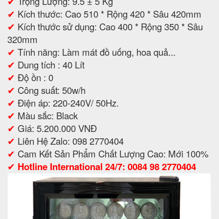
✔
Trọng Lượng: 9.5 ± 5 Kg
✔
Kích thước: Cao 510 * Rộng 420 * Sâu 420mm
✔
Kích thước sử dụng: Cao 400 * Rộng 350 * Sâu
320mm
✔
Tính năng: Làm mát đồ uống, hoa quả...
✔
Dung tích : 40 Lít
✔
Độ ồn : 0
✔
Công suất: 50w/h
✔
Điện áp: 220-240V/ 50Hz.
✔
Màu sắc: Black
✔
Giá: 5.200.000 VNĐ
✔
Liên Hệ Zalo: 098 2770404
✔
Cam Kết Sản Phẩm Chất Lượng Cao: Mới 100%
✔
Hotline International 24/7: 0084 98 2770404