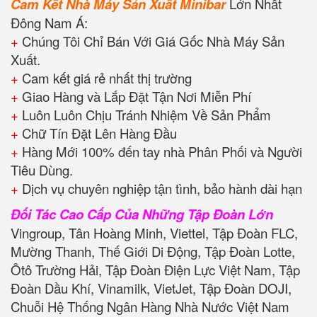
Cam Kết Nhà Máy Sản Xuất Minibar
Lớn Nhất
Đông Nam Á:
+
Chúng Tôi Chỉ Bán Với Giá Gốc Nhà Máy Sản
Xuất.
+
Cam kết giá rẻ nhất thị trường
+
Giao Hàng và Lắp Đặt Tận Nơi Miễn Phí
+
Luôn Luôn Chịu Tránh Nhiệm Về Sản Phẩm
+
Chữ Tín Đặt Lên Hàng Đầu
+
Hàng Mới 100% đến tay nhà Phân Phối và Người
Tiêu Dùng.
+
Dịch vụ chuyên nghiệp tận tình, bảo hành dài hạn
Đối Tác Cao Cấp Của Những Tập Đoàn Lớn
Vingroup, Tân Hoàng Minh, Viettel, Tập Đoàn FLC,
Mường Thanh, Thế Giới Di Động, Tập Đoàn Lotte,
Ôtô Trường Hải, Tập Đoàn Điện Lực Việt Nam, Tập
Đoàn Dầu Khí, Vinamilk, VietJet, Tập Đoàn DOJI,
Chuỗi Hệ Thống Ngân Hàng Nhà Nước Việt Nam