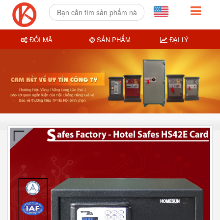
ĐỔI MÃ
SẢN PHẨM
ĐẠI LÝ