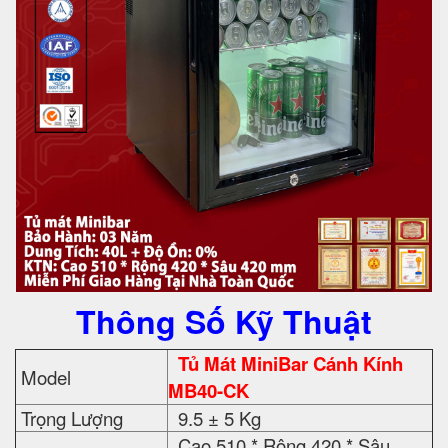
Thông Số Kỹ Thuật
Tủ Mát MiniBar Cánh Kính
Model
MB40-CK
Trọng Lượng
9.5 ± 5 Kg
Cao 510 * Rộng 420 * Sâu