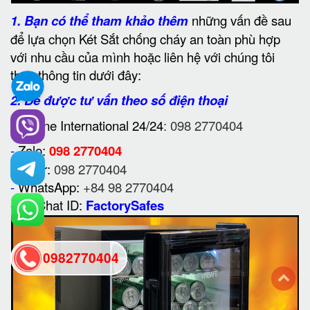
1.
Bạn có thể tham khảo thêm
những vấn đề sau
để lựa chọn Két Sắt chống cháy an toàn phù hợp
với nhu cầu của mình hoặc liên hệ với chúng tôi
theo thông tin dưới đây:
2. Để được tư vấn theo số điện thoại
-
Hotline International 24/24
: 098 2770404
-
Zalo:
098 2770404
-
Viber:
098 2770404
-
WhatsApp:
+84 98 2770404
-
WeChat ID:
FactorySafes
0982770404
back