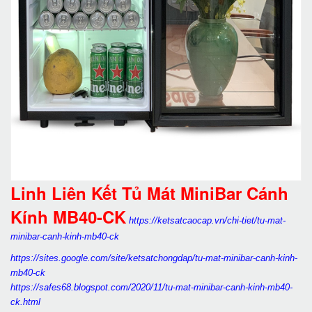
Linh Liên Kết Tủ Mát MiniBar Cánh
Kính MB40-CK
https://ketsatcaocap.vn/chi-tiet/tu-mat-
minibar-canh-kinh-mb40-ck
https://sites.google.com/site/ketsatchongdap/tu-mat-minibar-canh-kinh-
mb40-ck
https://safes68.blogspot.com/2020/11/tu-mat-minibar-canh-kinh-mb40-
ck.html