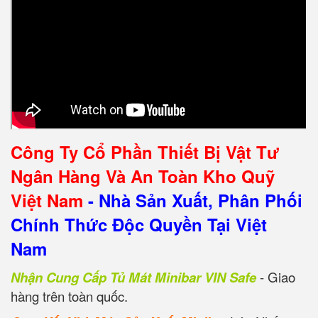
Công Ty Cổ Phần Thiết Bị Vật Tư
Ngân Hàng Và An Toàn Kho Quỹ
Việt Nam
- Nhà Sản Xuất, Phân Phối
Chính Thức Độc Quyền Tại Việt
Nam
Nhận Cung Cấp Tủ Mát Minibar VIN Safe
- Giao
hàng trên toàn quốc.