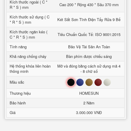
Kích thước ngoài ( C *
Cao 200 * Rộng 430 * Sâu 370 mm
R * S ) mm
Kích thước sử dụng ( C
Két Sắt Sơn Tĩnh Điện Tẩy Rửa 9 Bể
* R * S ) mm
Kích thước ngăn kéo (
Tiêu Chuẩn Quốc Tế: ISO 9001:2015
C * R * S ) mm
Tính năng
Bảo Vệ Tài Sản An Toàn
Khả năng chống cháy
Bàn phím được chiếu sáng
Hệ thống khóa liên hoàn
Mở và đóng bằng cách sử dụng mã 4
thông minh
- 8 chữ số
Đen
Xanh
Nâu
Đỏ
Trắng
Mầu sắc
Thương hiệu
HOMESUN
Bảo hành
2 Năm
Giá
3.000.000 VNĐ