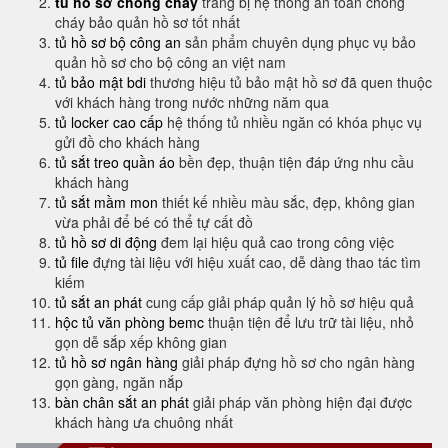
tủ hồ sơ chống cháy
trang bị hệ thống an toàn chống
cháy bảo quản hồ sơ tốt nhất
tủ hồ sơ bộ công an
sản phẩm chuyên dụng phục vụ bảo
quản hồ sơ cho bộ công an việt nam
tủ bảo mật bdi
thương hiệu tủ bảo mật hồ sơ đã quen thuộc
với khách hàng trong nước những năm qua
tủ locker cao cấp
hệ thống tủ nhiều ngăn có khóa phục vụ
gửi đồ cho khách hàng
tủ sắt treo quần áo
bền đẹp, thuận tiện đáp ứng nhu cầu
khách hàng
tủ sắt mầm mon
thiết kế nhiều màu sắc, đẹp, không gian
vừa phải để bé có thể tự cất đồ
tủ hồ sơ di động
đem lại hiệu quả cao trong công việc
tủ file
đựng tài liệu với hiệu xuất cao, dễ dàng thao tác tìm
kiếm
tủ sắt an phát
cung cấp giải pháp quản lý hồ sơ hiệu quả
hộc tủ văn phòng bemc
thuận tiện để lưu trữ tài liệu, nhỏ
gọn dễ sắp xếp không gian
tủ hồ sơ ngân hàng
giải pháp đựng hồ sơ cho ngân hàng
gọn gàng, ngăn nắp
bàn chân sắt an phát
giải pháp văn phòng hiện đại được
khách hàng ưa chuông nhất