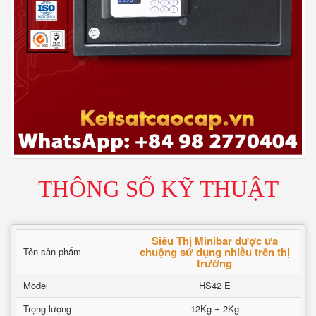
THÔNG SỐ KỸ THUẬT
Siêu Thị Minibar được ưa
chuộng sử dụng nhiều trên thị
Tên sản phẩm
trường
Model
HS42 E
Trọng lượng
12Kg ± 2Kg