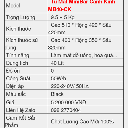
Tủ Mát MiniBar Cánh Kính
Model
MB40-CK
Trọng Lượng
9.5 ± 5 Kg
Cao 510 * Rộng 420 * Sâu
Kích thước
420mm
Kích thước sử
Cao 400 * Rộng 350 * Sâu
dụng
320mm
Tính năng
Làm mát đồ uống, hoa quả...
Dung tích
40 Lít
Độ ồn
0
Công Suất
50W/h
Điện áp
220-240V/ 50Hz.
Màu sắc
Black
Giá
5.200.000 VNĐ
Liên Hệ Zalo
098 2770404
Cam Kết Sản
Chất Lượng Cao Mới 100%
Phẩm