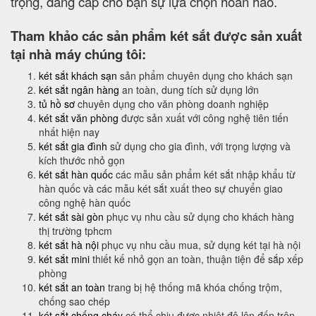
trọng, đẳng cấp cho bạn sự lựa chọn hoàn hảo.
Tham khảo các sản phẩm két sắt được sản xuất
tại nhà máy chúng tôi:
két sắt khách sạn
sản phẩm chuyên dụng cho khách sạn
két sắt ngân hàng
an toàn, dung tích sử dụng lớn
tủ hồ sơ
chuyên dụng cho văn phòng doanh nghiệp
két sắt văn phòng
được sản xuất với công nghệ tiên tiến
nhất hiện nay
két sắt gia đình
sử dụng cho gia đình, với trọng lượng và
kích thước nhỏ gọn
két sắt hàn quốc
các mẫu sản phẩm két sắt nhập khẩu từ
hàn quốc và các mẫu két sắt xuất theo sự chuyển giao
công nghệ hàn quốc
két sắt sài gòn
phục vụ nhu cầu sử dụng cho khách hàng
thị trường tphcm
két sắt hà nội
phục vụ nhu cầu mua, sử dụng két tại hà nội
két sắt mini
thiết kế nhỏ gọn an toàn, thuận tiện để sắp xếp
phòng
két sắt an toàn
trang bị hệ thống mã khóa chống trộm,
chống sao chép
két sắt chống cháy
có thể chịu được nhiệt độ lên đến trên