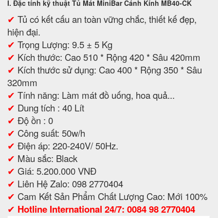
I. Đặc tính kỹ thuật Tủ Mát MiniBar Cánh Kính MB40-CK
✔
Tủ có kết cấu an toàn vững chắc, thiết kế đẹp,
hiện đại.
✔
Trọng Lượng: 9.5 ± 5 Kg
✔
Kích thước: Cao 510 * Rộng 420 * Sâu 420mm
✔
Kích thước sử dụng: Cao 400 * Rộng 350 * Sâu
320mm
✔
Tính năng: Làm mát đồ uống, hoa quả...
✔
Dung tích : 40 Lít
✔
Độ ồn : 0
✔
Công suất: 50w/h
✔
Điện áp: 220-240V/ 50Hz.
✔
Màu sắc: Black
✔
Giá: 5.200.000 VNĐ
✔
Liên Hệ Zalo: 098 2770404
✔
Cam Kết Sản Phẩm Chất Lượng Cao: Mới 100%
✔
Hotline International 24/7: 0084 98 2770404