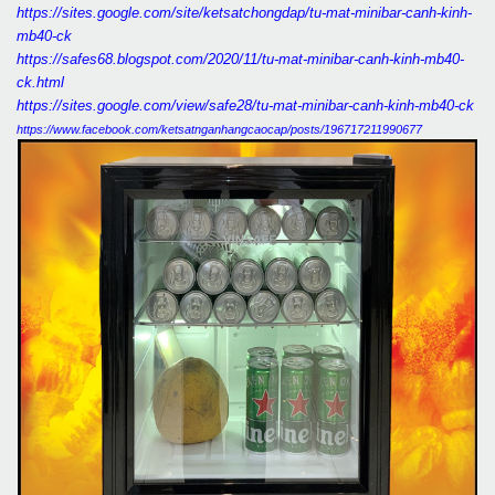
https://sites.google.com/site/ketsatchongdap/tu-mat-minibar-canh-kinh-
mb40-ck
https://safes68.blogspot.com/2020/11/tu-mat-minibar-canh-kinh-mb40-
ck.html
https://sites.google.com/view/safe28/tu-mat-minibar-canh-kinh-mb40-ck
https://www.facebook.com/ketsatnganhangcaocap/posts/196717211990677