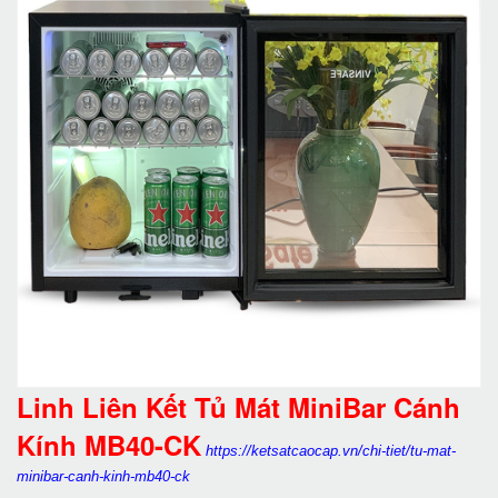
Linh Liên Kết Tủ Mát MiniBar Cánh
Kính MB40-CK
https://ketsatcaocap.vn/chi-tiet/tu-mat-
minibar-canh-kinh-mb40-ck