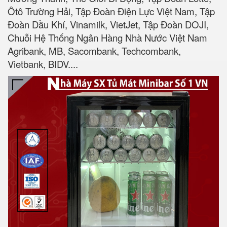
Ôtô Trường Hải, Tập Đoàn Điện Lực Việt Nam, Tập
Đoàn Dầu Khí, Vinamilk, VietJet, Tập Đoàn DOJI,
Chuỗi Hệ Thống Ngân Hàng Nhà Nước Việt Nam
Agribank, MB, Sacombank, Techcombank,
Vietbank, BIDV....