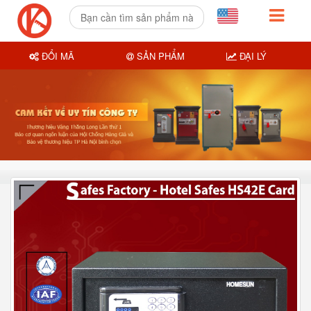
ĐỔI MÃ
SẢN PHẨM
ĐẠI LÝ