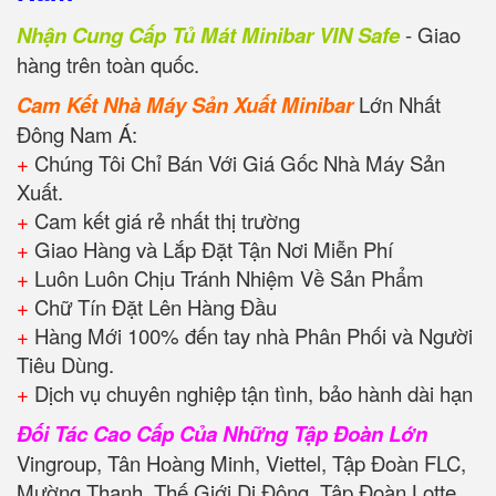
Nhận Cung Cấp Tủ Mát Minibar VIN Safe
- Giao
hàng trên toàn quốc.
Cam Kết Nhà Máy Sản Xuất Minibar
Lớn Nhất
Đông Nam Á:
+
Chúng Tôi Chỉ Bán Với Giá Gốc Nhà Máy Sản
Xuất.
+
Cam kết giá rẻ nhất thị trường
+
Giao Hàng và Lắp Đặt Tận Nơi Miễn Phí
+
Luôn Luôn Chịu Tránh Nhiệm Về Sản Phẩm
+
Chữ Tín Đặt Lên Hàng Đầu
+
Hàng Mới 100% đến tay nhà Phân Phối và Người
Tiêu Dùng.
+
Dịch vụ chuyên nghiệp tận tình, bảo hành dài hạn
Đối Tác Cao Cấp Của Những Tập Đoàn Lớn
Vingroup, Tân Hoàng Minh, Viettel, Tập Đoàn FLC,
Mường Thanh, Thế Giới Di Động, Tập Đoàn Lotte,