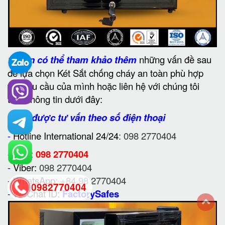
1.
Bạn có thể tham khảo thêm
những vấn đề sau
để lựa chọn Két Sắt chống cháy an toàn phù hợp
với nhu cầu của mình hoặc liên hệ với chúng tôi
theo thông tin dưới đây:
2. Để được tư vấn theo số điện thoại
-
Hotline International 24/24
: 098 2770404
-
Zalo:
098 2770404
-
Viber:
098 2770404
-
WhatsApp:
+84 98 2770404
0982770404
-
WeChat ID:
FactorySafes
back