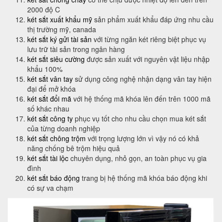
2000 độ C
két sắt xuất khẩu mỹ
sản phẩm xuất khẩu đáp ứng nhu cầu
thị trường mỹ, canada
két sắt ký gửi tài sản
với từng ngăn két riêng biệt phục vụ
lưu trữ tài sản trong ngân hàng
két sắt siêu cường
được sản xuất với nguyên vật liệu nhập
khẩu 100%
két sắt vân tay
sử dụng công nghệ nhận dạng vân tay hiện
đại để mở khóa
két sắt đổi mã
với hệ thống mã khóa lên đến trên 1000 mã
số khác nhau
két sắt công ty
phục vụ tốt cho nhu cầu chọn mua két sắt
của từng doanh nghiệp
két sắt chông trộm
với trọng lượng lớn vì vậy nó có khả
năng chống bê trộm hiệu quả
két sắt tài lộc
chuyên dụng, nhỏ gọn, an toàn phục vụ gia
đình
két sắt báo động
trang bị hệ thống mã khóa báo động khi
có sự va chạm