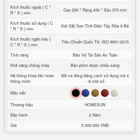
Kích thước ngoài ( C *
Cao 200 * Rộng 430 * Sâu 370 mm
R * S ) mm
Kích thước sử dụng ( C
Két Sắt Sơn Tĩnh Điện Tẩy Rửa 9 Bể
* R * S ) mm
Kích thước ngăn kéo (
Tiêu Chuẩn Quốc Tế: ISO 9001:2015
C * R * S ) mm
Tính năng
Bảo Vệ Tài Sản An Toàn
Khả năng chống cháy
Bàn phím được chiếu sáng
Hệ thống khóa liên hoàn
Mở và đóng bằng cách sử dụng mã 4
thông minh
- 8 chữ số
Đen
Xanh
Nâu
Đỏ
Trắng
Mầu sắc
Thương hiệu
HOMESUN
Bảo hành
2 Năm
Giá
3.000.000 VNĐ