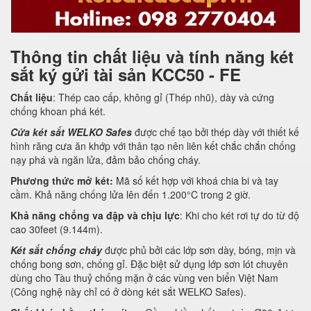
Thông tin chất liệu và tính năng két
sắt ký gửi tài sản KCC50 - FE
Chất liệu
: Thép cao cấp, không gỉ (Thép nhũ), dày và cứng
chống khoan phá két.
Cửa két sắt WELKO Safes
được chế tạo bởi thép dày với thiết kế
hình răng cưa ăn khớp với thân tạo nên liên kết chắc chắn chống
nạy phá và ngăn lửa, đảm bảo chống cháy.
Phương thức mở két:
Mã số kết hợp với khoá chia bi và tay
cầm. Khả năng chống lửa lên đến 1.200°C trong 2 giờ.
Khả năng chống va đập và chịu lực
: Khi cho két rơi tự do từ độ
cao 30feet (9.144m).
Két sắt chống cháy
được phủ bởi các lớp sơn dày, bóng, mịn và
chống bong sơn, chống gỉ. Đặc biệt sử dụng lớp sơn lót chuyên
dùng cho Tàu thuỷ chống mặn ở các vùng ven biển Việt Nam
(Công nghệ này chỉ có ở dòng két sắt WELKO Safes).