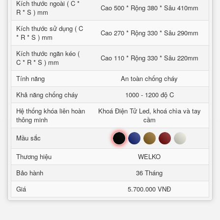
Kích thước ngoài ( C *
Cao 500 * Rộng 380 * Sâu 410mm
R * S ) mm
Kích thước sử dụng ( C
Cao 270 * Rộng 330 * Sâu 290mm
* R * S ) mm
Kích thước ngăn kéo (
Cao 110 * Rộng 330 * Sâu 220mm
C * R * S ) mm
Tính năng
An toàn chống cháy
Khả năng chống cháy
1000 - 1200 độ C
Hệ thống khóa liên hoàn
Khoá Điện Tử Led, khoá chìa và tay
thông minh
cầm
Đen
Xanh
Nâu
Đỏ
Trắng
Mầu sắc
Thương hiệu
WELKO
Bảo hành
36 Tháng
Giá
5.700.000 VNĐ