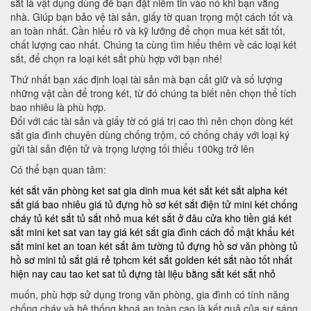
sắt là vật dụng dùng để bạn đặt niềm tin vào nó khi bạn vắng
nhà. Giúp bạn bảo vệ tài sản, giấy tờ quan trọng một cách tốt và
an toàn nhất. Cần hiểu rõ và kỹ lưỡng để chọn mua két sắt tốt,
chất lượng cao nhất. Chúng ta cùng tìm hiểu thêm về các loại két
sắt, để chọn ra loại két sắt phù hợp với bạn nhé!
Thứ nhất bạn xác định loại tài sản mà bạn cất giữ và số lượng
những vật cần để trong két, từ đó chúng ta biết nên chọn thể tích
bao nhiêu là phù hợp.
Đối với các tài sản và giấy tờ có giá trị cao thì nên chọn dòng két
sắt gia đình chuyên dùng chống trộm, có chống cháy với loại ký
gửi tài sản điện tử và trọng lượng tối thiểu 100kg trở lên
Có thể bạn quan tâm:
két sắt văn phòng
ket sat gia dinh
mua két sắt
két sắt alpha
két
sắt giá bao nhiêu
giá tủ đựng hồ sơ
két sắt điện tử mini
két chống
cháy
tủ két sắt
tủ sắt nhỏ
mua két sắt ở đâu
cửa kho tiền
giá két
sắt mini
ket sat van tay
giá két sắt gia đình
cách đổ mật khẩu két
sắt mini
ket an toan
két sắt âm tường
tủ đựng hồ sơ văn phòng
tủ
hồ sơ mini
tủ sắt giá rẻ tphcm
két sắt golden
két sắt nào tốt nhất
hiện nay
cau tao ket sat
tủ đựng tài liệu bằng sắt
két sắt nhỏ
muốn, phù hợp sử dụng trong văn phòng, gia đình có tính năng
chống cháy và hệ thống khoá an toàn cao là kết quả của sự sáng