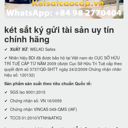
két sắt ký gửi tài sản uy tín
chính hãng
✔
XUẤT XỨ
: WELKO Safes
✔ Nhãn hiệu BDI đã được bảo hộ tại Việt nam do CỤC SỞ HỮU
TRÍ TUỆ CẤP TỪ NĂM 2009 (được Cục Sở Hữu Trí Tuệ cấp theo
quyết định số 3737/QĐ-SHTT ngày 24/2/2009 Chứng nhận nhãn
hiệu số: 120132)
Sản phẩm sản xuất theo tiêu chuẩn Quốc tế:
✔ SGS Iso 9001:2015
✔ Chứng nhận số: VN 16/0059
✔ Chứng nhận VINCAS 049-QMS (IAF)
✔ TCCS 01:2010/VTNH&ATKQ