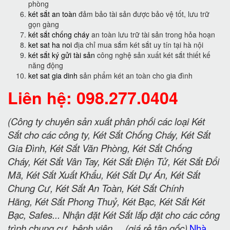
phòng
két sắt an toàn
đảm bảo tài sản được bảo vệ tốt, lưu trữ
gọn gàng
két sắt chống cháy
an toàn lưu trữ tài sản trong hỏa hoạn
ket sat ha noi
địa chỉ mua sắm két sắt uy tín tại hà nội
két sắt ký gửi tài sản
công nghệ sản xuất két sắt thiết kế
năng động
ket sat gia dinh
sản phẩm két an toàn cho gia đình
Liên hệ: 098.277.0404
(Công ty chuyên sản xuất phân phối các loại Két
Sắt cho các công ty, Két Sắt Chống Cháy, Két Sắt
Gia Đình, Két Sắt Văn Phòng, Két Sắt Chống
Cháy, Két Sắt Vân Tay, Két Sắt Điện Tử, Két Sắt Đổi
Mã, Két Sắt Xuất Khẩu, Két Sắt Dự Án, Két Sắt
Chung Cư, Két Sắt An Toàn, Két Sắt Chính
Hãng, Két Sắt Phong Thuỷ, Két Bạc, Két Sắt Két
Bạc, Safes... Nhận đặt Két Sắt lắp đặt cho các công
trình chung cư, bệnh viện.....(giá rẻ tận gốc)
Nhà