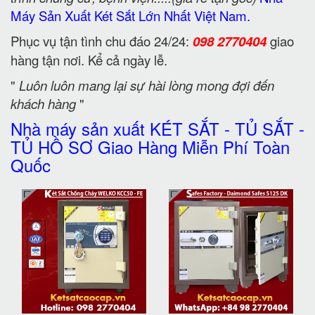
Máy Sản Xuất Két Sắt Lớn Nhất Việt Nam.
Phục vụ tận tình chu đáo 24/24:
098 2770404
giao
hàng tận nơi. Kể cả ngày lễ.
"
Luôn luôn mang lại sự hài lòng mong đợi đến
khách hàng
"
Nhà máy sản xuất KÉT SẮT - TỦ SẮT -
TỦ HỒ SƠ Giao Hàng Miễn Phí Toàn
Quốc