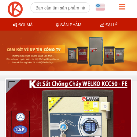
ĐỔI MÃ
SẢN PHẨM
ĐẠI LÝ