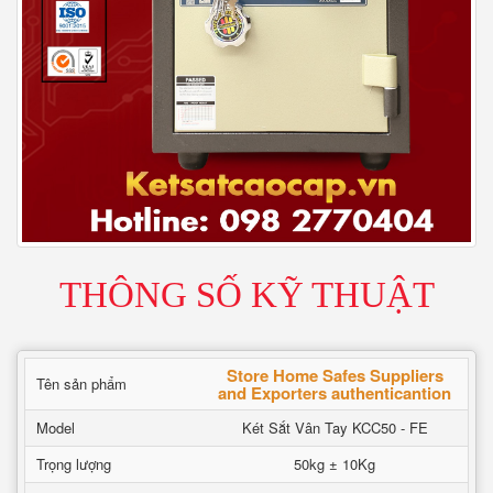
THÔNG SỐ KỸ THUẬT
Store Home Safes Suppliers
Tên sản phẩm
and Exporters authenticantion
Model
Két Sắt Vân Tay KCC50 - FE
Trọng lượng
50kg ± 10Kg