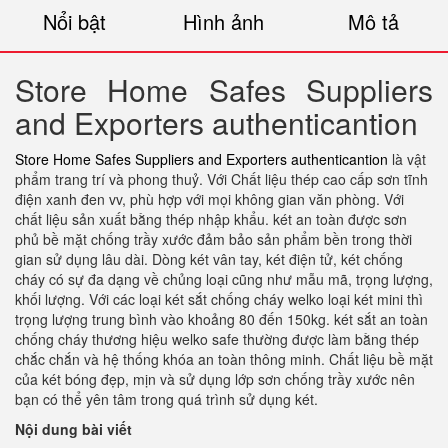
Nổi bật
Hình ảnh
Mô tả
Store Home Safes Suppliers
and Exporters authenticantion
Store Home Safes Suppliers and Exporters authenticantion
là vật
phẩm trang trí và phong thuỷ. Với Chất liệu thép cao cấp sơn tĩnh
điện xanh đen vv, phù hợp với mọi không gian văn phòng. Với
chất liệu sản xuất bằng thép nhập khẩu. két an toàn được sơn
phủ bề mặt chống trầy xước đảm bảo sản phẩm bền trong thời
gian sử dụng lâu dài. Dòng két vân tay, két điện tử, két chống
cháy có sự đa dạng về chủng loại cũng như mẫu mã, trọng lượng,
khối lượng. Với các loại két sắt chống cháy welko loại két mini thì
trọng lượng trung bình vào khoảng 80 đến 150kg. két sắt an toàn
chống cháy thương hiệu welko safe thường được làm bằng thép
chắc chắn và hệ thống khóa an toàn thông minh. Chất liệu bề mặt
của két bóng đẹp, mịn và sử dụng lớp sơn chống trầy xước nên
bạn có thể yên tâm trong quá trình sử dụng két.
Nội dung bài viết