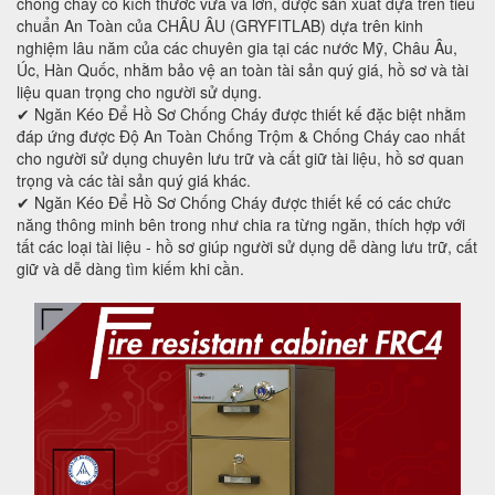
chống cháy có kích thước vừa và lớn, được sản xuất dựa trên tiêu
chuẩn An Toàn của CHÂU ÂU (GRYFITLAB) dựa trên kinh
nghiệm lâu năm của các chuyên gia tại các nước Mỹ, Châu Âu,
Úc, Hàn Quốc, nhằm bảo vệ an toàn tài sản quý giá, hồ sơ và tài
liệu quan trọng cho người sử dụng.
✔ Ngăn Kéo Để Hồ Sơ Chống Cháy được thiết kế đặc biệt nhằm
đáp ứng được Độ An Toàn Chống Trộm & Chống Cháy cao nhất
cho người sử dụng chuyên lưu trữ và cất giữ tài liệu, hồ sơ quan
trọng và các tài sản quý giá khác.
✔ Ngăn Kéo Để Hồ Sơ Chống Cháy được thiết kế có các chức
năng thông minh bên trong như chia ra từng ngăn, thích hợp với
tất các loại tài liệu - hồ sơ giúp người sử dụng dễ dàng lưu trữ, cất
giữ và dễ dàng tìm kiếm khi cần.