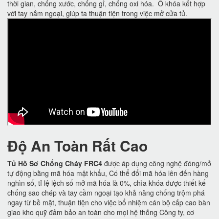
thời gian, chống xước, chống gỉ, chống oxi hóa. Ổ khóa kết hợp
với tay nắm ngoại, giúp ta thuận tiện trong việc mở cửa tủ.
Độ An Toàn Rất Cao
Tủ Hồ Sơ Chống Cháy FRC4
được áp dụng công nghệ đóng/mở
tự động bằng mã hóa mật khẩu, Có thể đổi mã hóa lên đến hàng
nghìn số, tỉ lệ lệch số mở mã hóa là 0%, chìa khóa được thiết kế
chống sao chép và tay cầm ngoại tạo khả năng chống trộm phá
ngay từ bề mặt, thuận tiện cho việc bổ nhiệm cán bộ cấp cao bàn
giao kho quỹ đảm bảo an toàn cho mọi hệ thống Công ty, cơ