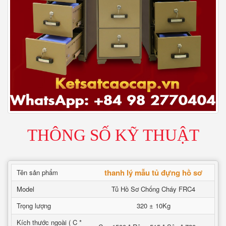
THÔNG SỐ KỸ THUẬT
thanh lý mẫu tủ đựng hồ sơ
Tên sản phẩm
Model
Tủ Hồ Sơ Chống Cháy FRC4
Trọng lượng
320 ± 10Kg
Kích thước ngoài ( C *