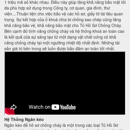
1 triệu mã số khác nhau. Điều này giúp tăng khả năng bảo mật tối
đa phù hợp sử dụng trong Công ty, cơ quan, gia đình, thư
viện....Thuận tiện cho việc bảo vệ các hồ sơ, giấy tờ tài liệu quan
trọng. Sự kết hợp của ổ khoá chìa bi chống sao chép cũng tăng
khả năng bảo vệ, khả năng bảo mật cho Tủ Hồ Sơ Chống Cháy.
Bên cạnh đó tính năng chống cháy và hệ thống khoá an toàn cao
là kết quả của sự sáng tạo từ một dạng vật chất cứng có khả
năng chống cháy tại một ngưỡng nhiệt độ nhất định. Những tài
sản giá trị bên trong sẽ luôn được bảo đảm an toàn tốt nhất.
Hệ Thống Ngăn kéo
Ngăn kéo để hồ sơ chống cháy là một trong các loại Tủ Hồ Sơ