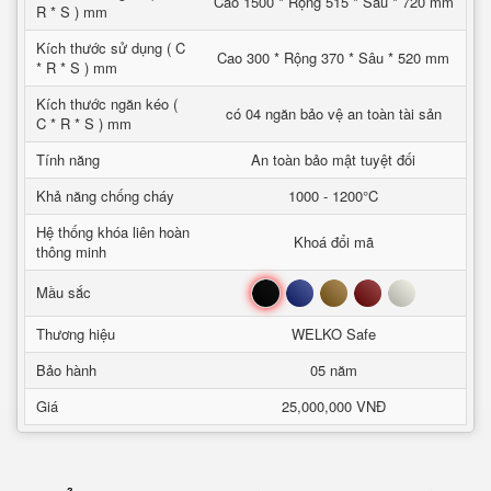
Cao 1500 * Rộng 515 * Sâu * 720 mm
R * S ) mm
Kích thước sử dụng ( C
Cao 300 * Rộng 370 * Sâu * 520 mm
* R * S ) mm
Kích thước ngăn kéo (
có 04 ngăn bảo vệ an toàn tài sản
C * R * S ) mm
Tính năng
An toàn bảo mật tuyệt đối
Khả năng chống cháy
1000 - 1200°C
Hệ thống khóa liên hoàn
Khoá đổi mã
thông minh
Đen
Xanh
Nâu
Đỏ
Trắng
Mầu sắc
Thương hiệu
WELKO Safe
Bảo hành
05 năm
Giá
25,000,000 VNĐ