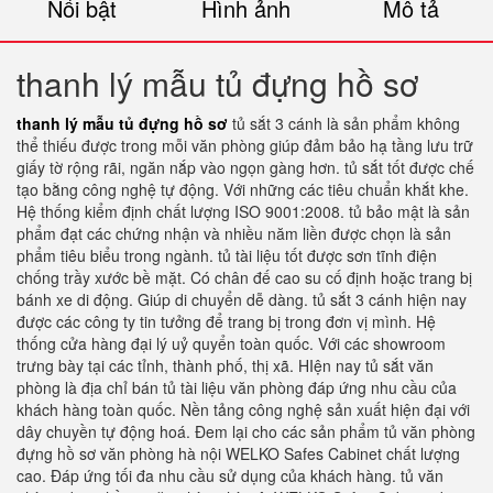
Nổi bật
Hình ảnh
Mô tả
thanh lý mẫu tủ đựng hồ sơ
thanh lý mẫu tủ đựng hồ sơ
tủ sắt 3 cánh là sản phẩm không
thể thiếu được trong mỗi văn phòng giúp đảm bảo hạ tầng lưu trữ
giấy tờ rộng rãi, ngăn nắp vào ngọn gàng hơn. tủ sắt tốt được chế
tạo bằng công nghệ tự động. Với những các tiêu chuẩn khắt khe.
Hệ thống kiểm định chất lượng ISO 9001:2008. tủ bảo mật là sản
phẩm đạt các chứng nhận và nhiều năm liền được chọn là sản
phẩm tiêu biểu trong ngành. tủ tài liệu tốt được sơn tĩnh điện
chống trầy xước bề mặt. Có chân đế cao su cố định hoặc trang bị
bánh xe di động. Giúp di chuyển dễ dàng. tủ sắt 3 cánh hiện nay
được các công ty tin tưởng để trang bị trong đơn vị mình. Hệ
thống cửa hàng đại lý uỷ quyển toàn quốc. Với các showroom
trưng bày tại các tỉnh, thành phố, thị xã. HIện nay tủ sắt văn
phòng là địa chỉ bán tủ tài liệu văn phòng đáp ứng nhu cầu của
khách hàng toàn quốc. Nền tảng công nghệ sản xuất hiện đại với
dây chuyền tự động hoá. Đem lại cho các sản phẩm tủ văn phòng
đựng hồ sơ văn phòng hà nội WELKO Safes Cabinet chất lượng
cao. Đáp ứng tối đa nhu cầu sử dụng của khách hàng. tủ văn