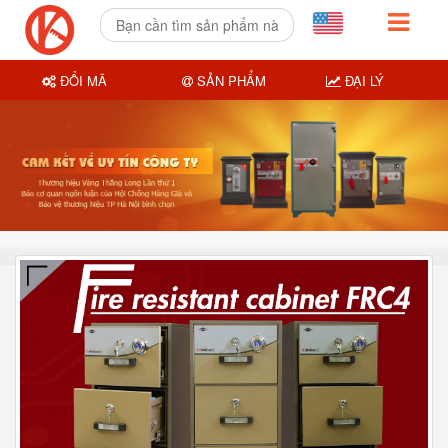
ĐỔI MÃ
SẢN PHẨM
ĐẠI LÝ