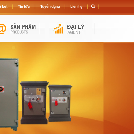
 két
Tin tức
Tuyển dụng
Liên hệ