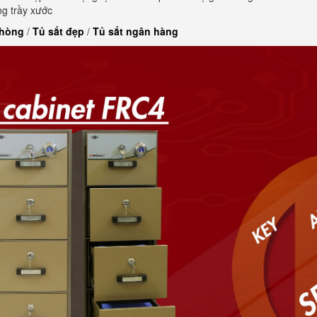
g trầy xước
phòng
/
Tủ sắt đẹp
/
Tủ sắt ngân hàng