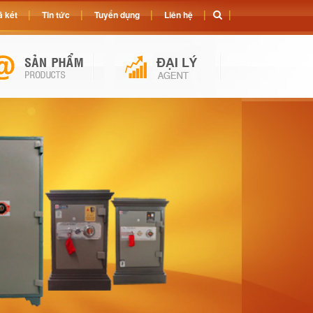
 két
Tin tức
Tuyển dụng
Liên hệ