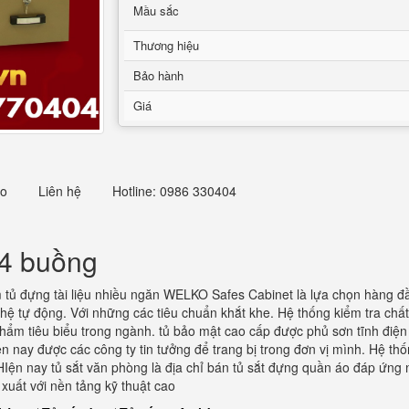
Mầu sắc
Thương hiệu
Bảo hành
Giá
eo
Liên hệ
Hotline: 0986 330404
 4 buồng
ủ đựng tài liệu nhiều ngăn WELKO Safes Cabinet là lựa chọn hàng đầu 
hệ tự động. Với những các tiêu chuẩn khắt khe. Hệ thống kiểm tra chất
hẩm tiêu biểu trong ngành. tủ bảo mật cao cấp được phủ sơn tĩnh điện 
ện nay được các công ty tin tưởng để trang bị trong đơn vị mình. Hệ th
. HIện nay tủ sắt văn phòng là địa chỉ bán tủ sắt đựng quần áo đáp ứ
uất với nền tảng kỹ thuật cao