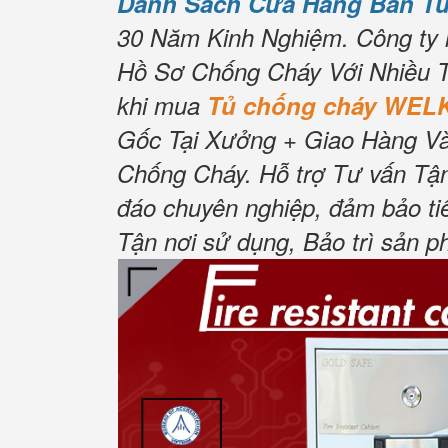
Danh Sách Cửa Hàng Bán T
30 Năm Kinh Nghiệm.
Công ty 
Hồ Sơ Chống Cháy Với Nhiều T
khi mua
Tủ chống cháy WEL
Gốc Tại Xưởng + Giao Hàng Và
Chống Cháy.
Hỗ trợ Tư vấn Tận
đáo chuyên nghiệp, đảm bảo ti
Tận nơi sử dụng, Bảo trì sản p