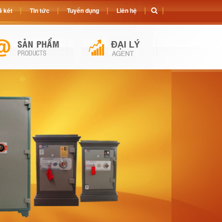
 két
Tin tức
Tuyển dụng
Liên hệ