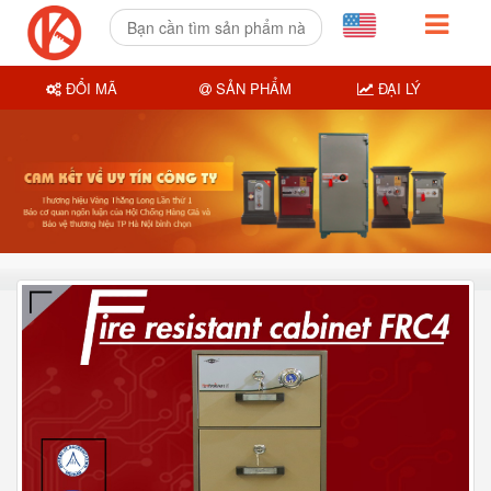
ĐỔI MÃ
SẢN PHẨM
ĐẠI LÝ