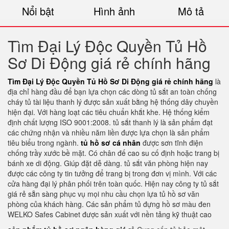
Nổi bật
Hình ảnh
Mô tả
Tìm Đại Lý Độc Quyền Tủ Hồ
Sơ Di Động giá rẻ chính hãng
Tìm Đại Lý Độc Quyền Tủ Hồ Sơ Di Động giá rẻ chính hãng
là
địa chỉ hàng đầu để bạn lựa chọn các dòng tủ sắt an toàn chống
cháy tủ tài liệu thanh lý được sản xuất bằng hệ thống dây chuyền
hiện đại. Với hàng loạt các tiêu chuẩn khắt khe. Hệ thống kiểm
định chất lượng ISO 9001:2008. tủ sắt thanh lý là sản phẩm đạt
các chứng nhận và nhiều năm liền được lựa chọn là sản phẩm
tiêu biểu trong ngành.
tủ hồ sơ cá nhân
được sơn tĩnh điện
chống trầy xước bề mặt. Có chân đế cao su cố định hoặc trang bị
bánh xe di động. Giúp đặt dễ dàng. tủ sắt văn phòng hiện nay
được các công ty tin tưởng để trang bị trong đơn vị mình. Với các
cửa hàng đại lý phân phối trên toàn quốc. Hiện nay công ty tủ sắt
giá rẻ sẵn sàng phục vụ mọi nhu cầu chọn lựa tủ hồ sơ văn
phòng của khách hàng. Các sản phẩm tủ đựng hồ sơ màu đen
WELKO Safes Cabinet được sản xuất với nền tảng kỹ thuật cao