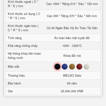
Kích thước ngoài ( C *
Cao 1500 * Rộng 515 * Sâu * 720 mm
R * S ) mm
Kích thước sử dụng ( C
Cao 300 * Rộng 370 * Sâu * 520 mm
* R * S ) mm
Kích thước ngăn kéo (
Có 04 Ngăn Bảo Vệ An Toàn Tài Sản
C * R * S ) mm
Tính năng
An toàn bảo mật tuyệt đối
Khả năng chống cháy
1000 - 1200°C
Hệ thống khóa liên hoàn
Khoá đổi mã
thông minh
Đen
Xanh
Nâu
Đỏ
Trắng
Mầu sắc
Thương hiệu
WELKO Safe
Bảo hành
05 năm
Giá
25,000,000 VNĐ