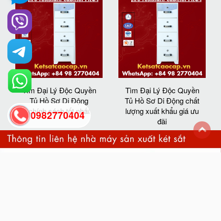
Tìm Đại Lý Độc Quyền
Tìm Đại Lý Độc Quyền
Tủ Hồ Sơ Di Động
Tủ Hồ Sơ Di Động chất
chính sách tốt nhất
lượng xuất khẩu giá ưu
0982770404
đãi
back
to
top