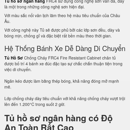
Tủ hồ sơ ngân hàng
FRC4 sử dụng công nghệ sơn vân đá, đây
là một trong những công nghệ sơn hiện đại.
Với màu sắc nổi vân lịch lãm theo hệ màu tiêu chuẩn của Châu
Âu.
Với công nghệ này Tủ sẽ được phủ bởi các lớp sơn đều, dày và
bóng mịn, chống gỉ và đặc biệt rất bền màu theo thời gian.
Hệ Thống Bánh Xe Dễ Dàng Di Chuyển
Tủ Hồ Sơ
Chống Cháy FRC4 Fire Resistant Cabinet chân tủ
được bố trí 4 bánh xe đúc đặc tạo sự chắc chắn thuận tiện trong
việc di chuyển.
Ngăn kéo được làm bằng thép bóng, khả năng đóng mở mạnh
mẽ.
Lớp chống cháy dày tiêu chuẩn với khả năng chống cháy vượt trội
lên đến 1.200°C trong suốt 2 giờ.
Tủ hồ sơ ngân hàng có Độ
An Toàn Rất Cao