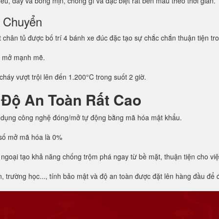
u, dày và bóng mịn, chống gỉ và đặc biệt rất bền màu theo thời gian.
i Chuyển
hân tủ được bố trí 4 bánh xe đúc đặc tạo sự chắc chắn thuận tiện tro
g mở mạnh mẽ.
háy vượt trội lên đến 1.200°C trong suốt 2 giờ.
 Độ An Toàn Rất Cao
 dụng công nghệ đóng/mở tự động bằng mã hóa mật khẩu.
h số mở mã hóa là 0%
 ngoại tạo khả năng chống trộm phá ngay từ bề mặt, thuận tiện cho vi
trường học..., tính bảo mật và độ an toàn được đặt lên hàng đầu để đả