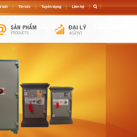
 két
Tin tức
Tuyển dụng
Liên hệ