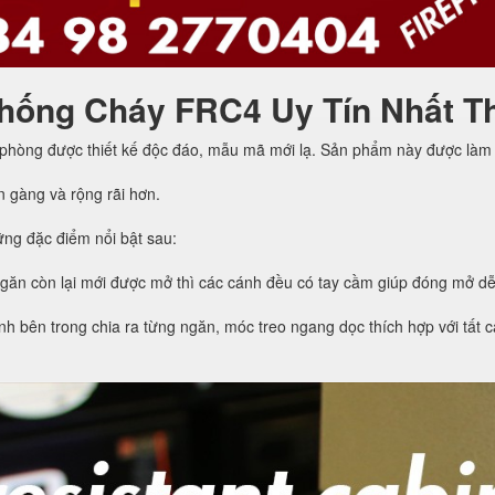
hống Cháy FRC4 Uy Tín Nhất T
 phòng được thiết kế độc đáo, mẫu mã mới lạ. Sản phẩm này được làm 
n gàng và rộng rãi hơn.
ng đặc điểm nổi bật sau:
ngăn còn lại mới được mở thì các cánh đều có tay cầm giúp đóng mở d
h bên trong chia ra từng ngăn, móc treo ngang dọc thích hợp với tất cả 