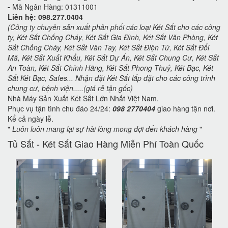
-
Mã Ngân Hàng: 01311001
Liên hệ: 098.277.0404
(Công ty chuyên sản xuất phân phối các loại Két Sắt cho các công
ty, Két Sắt Chống Cháy, Két Sắt Gia Đình, Két Sắt Văn Phòng, Két
Sắt Chống Cháy, Két Sắt Vân Tay, Két Sắt Điện Tử, Két Sắt Đổi
Mã, Két Sắt Xuất Khẩu, Két Sắt Dự Án, Két Sắt Chung Cư, Két Sắt
An Toàn, Két Sắt Chính Hãng, Két Sắt Phong Thuỷ, Két Bạc, Két
Sắt Két Bạc, Safes... Nhận đặt Két Sắt lắp đặt cho các công trình
chung cư, bệnh viện.....(giá rẻ tận gốc)
Nhà Máy Sản Xuất Két Sắt Lớn Nhất Việt Nam.
Phục vụ tận tình chu đáo 24/24:
098 2770404
giao hàng tận nơi.
Kể cả ngày lễ.
"
Luôn luôn mang lại sự hài lòng mong đợi đến khách hàng
"
Tủ Sắt - Két Sắt Giao Hàng Miễn Phí Toàn Quốc