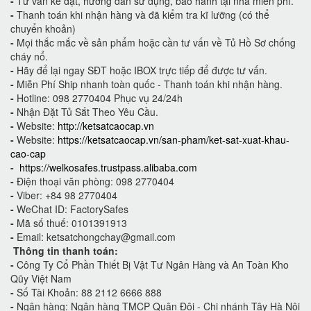
-
Tư vấn kê đặt, hướng dẫn sử dụng, bảo hành tại nhà miễn phí.
-
Thanh toán khi nhận hàng và đã kiểm tra kĩ lưỡng (có thể
chuyển khoản)
-
Mọi thắc mắc về sản phẩm hoặc cần tư vấn về Tủ Hồ Sơ chống
cháy nổ.
-
Hãy để lại ngay SĐT hoặc IBOX trực tiếp để được tư vấn.
-
Miễn Phí Ship nhanh toàn quốc - Thanh toán khi nhận hàng.
-
Hotline: 098 2770404 Phục vụ 24/24h
-
Nhận Đặt Tủ Sắt Theo Yêu Cầu.
-
Website:
http://ketsatcaocap.vn
-
Website:
https://ketsatcaocap.vn/san-pham/ket-sat-xuat-khau-
cao-cap
-
https://welkosafes.trustpass.alibaba.com
-
Điện thoại văn phòng: 098 2770404
-
Viber: +84 98 2770404
-
WeChat ID: FactorySafes
-
Mã số thuế: 0101391913
-
Email: ketsatchongchay@gmail.com
Thông tin thanh toán:
-
Công Ty Cổ Phần Thiết Bị Vật Tư Ngân Hàng và An Toàn Kho
Qũy Việt Nam
-
Số Tài Khoản: 88 2112 6666 888
-
Ngân hàng: Ngân hàng TMCP Quân Đội - Chi nhánh Tây Hà Nội