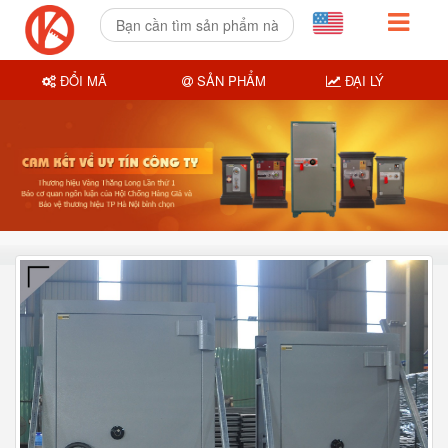
ĐỔI MÃ
SẢN PHẨM
ĐẠI LÝ