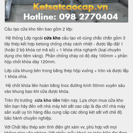
Cấu tạo cửa kho tiền bao gồm 2 lớp:
Hệ thống Lớp ngoài
cửa kho
cấu tạo vô cùng chắc chắn gồm 3
lớp thép kết hợp betong chống cháy cách nhiệt - được lắp đặt 1
(hoặc 2 bộ khóa cơ mã số) + 1 khóa chìa nghạnh (loại chuyên
dụng cho tiệm vàng). Phần chống cháy có độ dày 100mm + phần
hộp chốt khóa dày 120mm.
Lớp cửa khung bên trong bằng thép hộp vuông + tròn và được lắp
1 khóa chìa.
Hệ chốt khóa liên hoàn bằng Inox đường kính 50mm xuyên sâu
vào khung bao khi cửa được khóa.
Trên thị trường
cửa kho tiền
hiện nay. Lựa chọn mua cửa kho
tiền bạn hãy đến với nhà máy két sắt cao cấp là địa chỉ nhà máy
sản xuất uy tín hàng đầu cung cấp các dòng két sắt với chế độ
bảo hành chuyên nghiệp.
Với Chất liệu thép sơn tĩnh điện ghi xám vv, phù hợp với mọi
không gian văn phòng. Với nhiều mẫu khoá an toàn hiện đại đem