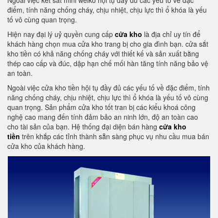
Ngoài việc két sắt mini welko hội tụ đầy đủ các yếu tố về đặc
điểm, tính năng chống cháy, chịu nhiệt, chịu lực thì ổ khóa là yếu
tố vô cùng quan trọng.
Hiện nay đại lý uỷ quyền cung cấp
cửa kho
là địa chỉ uy tín để
khách hàng chọn mua cửa kho trang bị cho gia đình bạn. cửa sắt
kho tiền có khả năng chống cháy với thiết kế và sản xuất bằng
thép cao cấp và đúc, dập hạn chế mối hàn tăng tính năng bảo vệ
an toàn.
Ngoài việc cửa kho tiền hội tụ đầy đủ các yếu tố về đặc điểm, tính
năng chống cháy, chịu nhiệt, chịu lực thì ổ khóa là yếu tố vô cùng
quan trọng. Sản phẩm cửa kho tốt tran bị các kiểu khoá công
nghệ cao mang đến tính đảm bảo an ninh lớn, độ an toàn cao
cho tài sản của bạn. Hệ thống đại diện bán hàng
cửa kho
tiền
trên khắp các tỉnh thành sẵn sàng phục vụ nhu cầu mua bán
cửa kho của khách hàng.