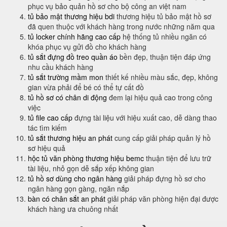
phục vụ bảo quản hồ sơ cho bộ công an việt nam
tủ bảo mật thương hiệu bdi
thương hiệu tủ bảo mật hồ sơ
đã quen thuộc với khách hàng trong nước những năm qua
tủ locker chính hãng cao cấp
hệ thống tủ nhiều ngăn có
khóa phục vụ gửi đồ cho khách hàng
tủ sắt đựng đồ treo quần áo
bền đẹp, thuận tiện đáp ứng
nhu cầu khách hàng
tủ sắt trường mầm mon
thiết kế nhiều màu sắc, đẹp, không
gian vừa phải để bé có thể tự cất đồ
tủ hồ sơ có chân di động
đem lại hiệu quả cao trong công
việc
tủ file cao cấp
đựng tài liệu với hiệu xuất cao, dễ dàng thao
tác tìm kiếm
tủ sắt thương hiệu an phát
cung cấp giải pháp quản lý hồ
sơ hiệu quả
hộc tủ văn phòng thương hiệu bemc
thuận tiện để lưu trữ
tài liệu, nhỏ gọn dễ sắp xếp không gian
tủ hồ sơ dùng cho ngân hàng
giải pháp đựng hồ sơ cho
ngân hàng gọn gàng, ngăn nắp
bàn có chân sắt an phát
giải pháp văn phòng hiện đại được
khách hàng ưa chuông nhất