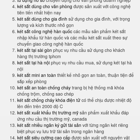
tủ đựng hồ sơ
chuyên dụng cho văn phòng doanh nghiệp
két sắt dùng cho văn phòng
được sản xuất với công nghệ
tiên tiến nhất hiện nay
két sắt dùng cho gia đình
sử dụng cho gia đình, với trọng
lượng và kích thước nhỏ gọn
két sắt công nghệ hàn quốc
các mẫu sản phẩm két sắt
nhập khẩu từ hàn quốc và các mẫu két sắt xuất theo sự
chuyển giao công nghệ hàn quốc
két sắt tại sài gòn
phục vụ nhu cầu sử dụng cho khách
hàng thị trường tphcm
két sắt tại hà nội
phục vụ nhu cầu mua, sử dụng két tại hà
nội
két sắt mini an toàn
thiết kế nhỏ gọn an toàn, thuận tiện để
sắp xếp phòng
két sắt an toàn chống cháy
trang bị hệ thống mã khóa
chống trộm, chống sao chép
két sắt chống cháy khóa điện tử
có thể chịu được nhiệt độ
lên đến trên 2000 độ C
két sắt xuất khẩu thị trường mỹ
sản phẩm xuất khẩu đáp
ứng nhu cầu thị trường mỹ, canada
két sắt nhiều ngăn ký gửi tài sản
với từng ngăn két riêng
biệt phục vụ lưu trữ tài sản trong ngân hàng
két sắt siêu cường cao cấp
được sản xuất với nguyên vật