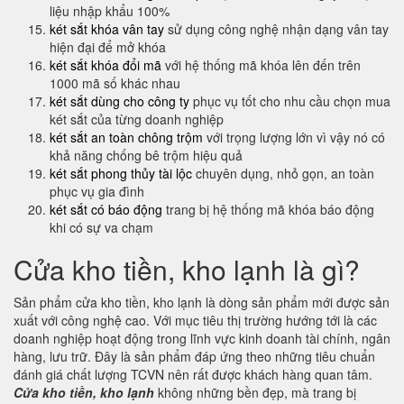
liệu nhập khẩu 100%
két sắt khóa vân tay
sử dụng công nghệ nhận dạng vân tay
hiện đại để mở khóa
két sắt khóa đổi mã
với hệ thống mã khóa lên đến trên
1000 mã số khác nhau
két sắt dùng cho công ty
phục vụ tốt cho nhu cầu chọn mua
két sắt của từng doanh nghiệp
két sắt an toàn chông trộm
với trọng lượng lớn vì vậy nó có
khả năng chống bê trộm hiệu quả
két sắt phong thủy tài lộc
chuyên dụng, nhỏ gọn, an toàn
phục vụ gia đình
két sắt có báo động
trang bị hệ thống mã khóa báo động
khi có sự va chạm
Cửa kho tiền, kho lạnh là gì?
Sản phẩm cửa kho tiền, kho lạnh là dòng sản phẩm mới được sản
xuất với công nghệ cao. Với mục tiêu thị trường hướng tới là các
doanh nghiệp hoạt động trong lĩnh vực kinh doanh tài chính, ngân
hàng, lưu trữ. Đây là sản phẩm đáp ứng theo những tiêu chuẩn
đánh giá chất lượng TCVN nên rất được khách hàng quan tâm.
Cửa kho tiền, kho lạnh
không những bền đẹp, mà trang bị