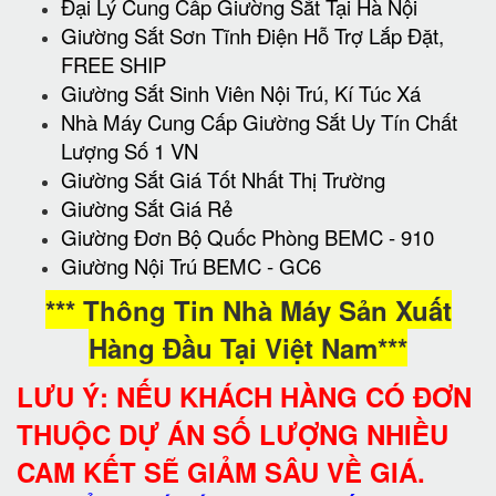
Đại Lý Cung Cấp Giường Sắt Tại Hà Nội
Giường Sắt Sơn Tĩnh Điện Hỗ Trợ Lắp Đặt,
FREE SHIP
Giường Sắt Sinh Viên Nội Trú, Kí Túc Xá
Nhà Máy Cung Cấp Giường Sắt Uy Tín Chất
Lượng Số 1 VN
Giường Sắt Giá Tốt Nhất Thị Trường
Giường Sắt Giá Rẻ
Giường Đơn Bộ Quốc Phòng BEMC - 910
Giường Nội Trú BEMC - GC6
*** Thông Tin Nhà Máy Sản Xuất
Hàng Đầu Tại Việt Nam***
LƯU Ý: NẾU KHÁCH HÀNG CÓ ĐƠN
THUỘC DỰ ÁN SỐ LƯỢNG NHIỀU
CAM KẾT SẼ GIẢM SÂU VỀ GIÁ.