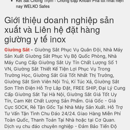
Két Sắt Chống Trộm - Chống Đập Khoan Phá tốt nhất hiện
nay WELKO Safes
Giới thiệu doanh nghiệp sản
xuất và Liên hệ đặt hàng
giường y tế inox
Giường Sắt
-
Giường Sắt Phục Vụ Quân Đội, Nhà Máy
Sản Xuất Giường Sắt Phục Vụ Bộ Quốc Phòng, Nhà
Máy Cung Cấp Giường Sắt Uy Tín Chất Lượng Số 1
VN, Giường Sắt Thiết Kế Tiện Lợi Phục Vụ Trong
Trường Học, Giường Sắt Giá Tốt Nhất Thị Trường,
Giường Sắt Sinh Viên Nội Trú, Kí Túc Xá, Giường Sắt
Sơn Tĩnh Điện Hỗ Trợ Lắp Đặt, FREE SHIP, Đại Lý Cung
Cấp Giường Sắt Tại Hà Nội, Giường Sắt Giá Tốt Uy
Tín, Cam Kêt Chất Lượng Sản Phẩm. Giá Gốc - Giá
Cực SOCK, Rẻ Tận Gốc Tại Nhà Máy Sản Xuất. Hỗ Trợ
Tư Vấn Tận Tình Chu Đáo 24/24. Giao Hàng Miễn Phí
Toàn Quốc, Thanh Toán Tại Nhà hoặc tại Cơ Quan.
Dịch vụ chu đáo chuyên nghiệp - Đảm Bảo Tiến Độ