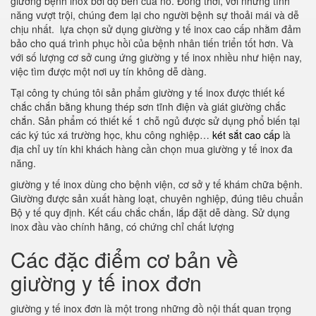
giường bệnh inox bởi độ bền của nó. Đồng thời, với những tính
năng vượt trội, chúng đem lại cho người bệnh sự thoải mái và dễ
chịu nhất. lựa chọn sử dụng giường y tế inox cao cấp nhằm đảm
bảo cho quá trình phục hồi của bệnh nhân tiến triển tốt hơn. Và
với số lượng cơ sở cung ứng giường y tế inox nhiều như hiện nay,
việc tìm được một nơi uy tín không dễ dàng.
Tại công ty chúng tôi sản phẩm giường y tế inox được thiết kế
chắc chắn bằng khung thép sơn tĩnh điện và giát giường chắc
chắn. Sản phẩm có thiết kế 1 chỗ ngủ được sử dụng phổ biến tại
các ký túc xá trường học, khu công nghiệp…
két sắt cao cấp
là
địa chỉ uy tín khi khách hàng cần chọn mua giường y tế inox đa
năng.
giường y tế inox dùng cho bệnh viện, cơ sở y tế khám chữa bệnh.
Giường được sản xuất hàng loạt, chuyên nghiệp, đúng tiêu chuẩn
Bộ y tế quy định. Kết cấu chắc chắn, lắp đặt dễ dàng. Sử dụng
inox đầu vào chính hãng, có chứng chỉ chất lượng
Các đặc điểm cơ bản về
giường y tế inox đơn
giường y tế inox đơn là một trong những đồ nội thất quan trọng