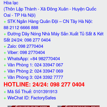
Hòa lạc
(Thôn Lập Thành - Xã Đông Xuân - Huyện Quốc
Oai - TP Hà Nội)
+
STK Ngân Hàng Quân Đội – CN Tây Hà Nội:
88 2112 6666 888
+
Đường Dây Nóng Nhà Máy Sản Xuất Tủ Sắt & Két
Sắt 24/24: 098 277 0404
+
Zalo: 098 2770404
+
Viber: 098 2770404
+
WhatsApp: +84 982770404
+
Văn Phòng 1: 024 33947 067
+
Văn Phòng 2: 024 33947 069
+
Văn Phòng 3: 024 3392 7777
HOTLINE: 24/24: 098 277 0404
+
Mã Số Thuế: 0101391913
+
WeChat ID: FactorySafes