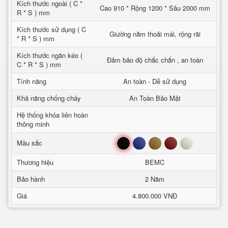
Kích thước ngoài ( C *
Cao 910 * Rộng 1200 * Sâu 2000 mm
R * S ) mm
Kích thước sử dụng ( C
Giường nằm thoải mái, rộng rãi
* R * S ) mm
Kích thước ngăn kéo (
Đảm bảo độ chắc chắn , an toàn
C * R * S ) mm
Tính năng
An toàn - Dễ sử dụng
Khả năng chống cháy
An Toàn Bảo Mật
Hệ thống khóa liên hoàn
thông minh
Đen
Xanh
Nâu
Đỏ
Trắng
Mầu sắc
Thương hiệu
BEMC
Bảo hành
2 Năm
Giá
4.800.000 VNĐ