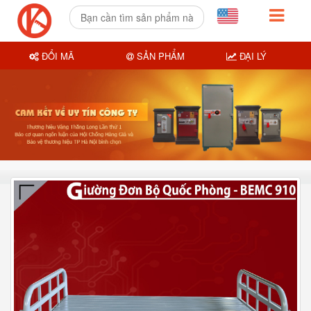
ĐỔI MÃ
SẢN PHẨM
ĐẠI LÝ