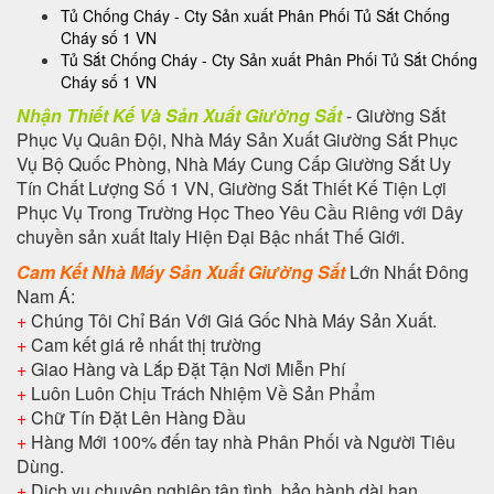
Tủ Chống Cháy - Cty Sản xuất Phân Phối Tủ Sắt Chống
Cháy số 1 VN
Tủ Sắt Chống Cháy - Cty Sản xuất Phân Phối Tủ Sắt Chống
Cháy số 1 VN
Nhận Thiết Kế Và Sản Xuất Giường Sắt
- Giường Sắt
Phục Vụ Quân Đội, Nhà Máy Sản Xuất Giường Sắt Phục
Vụ Bộ Quốc Phòng, Nhà Máy Cung Cấp Giường Sắt Uy
Tín Chất Lượng Số 1 VN, Giường Sắt Thiết Kế Tiện Lợi
Phục Vụ Trong Trường Học Theo Yêu Cầu Riêng với Dây
chuyền sản xuất Italy Hiện Đại Bậc nhất Thế Giới.
Cam Kết Nhà Máy Sản Xuất Giường Sắt
Lớn Nhất Đông
Nam Á:
+
Chúng Tôi Chỉ Bán Với Giá Gốc Nhà Máy Sản Xuất.
+
Cam kết giá rẻ nhất thị trường
+
Giao Hàng và Lắp Đặt Tận Nơi Miễn Phí
+
Luôn Luôn Chịu Trách Nhiệm Về Sản Phẩm
+
Chữ Tín Đặt Lên Hàng Đầu
+
Hàng Mới 100% đến tay nhà Phân Phối và Người Tiêu
Dùng.
+
Dịch vụ chuyên nghiệp tận tình, bảo hành dài hạn